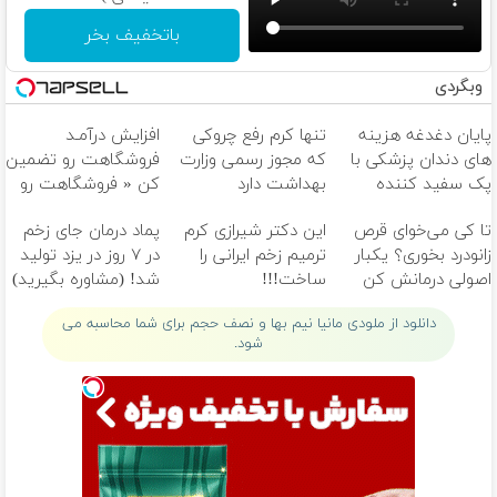
باتخفیف بخر
وبگردی
پایان دغدغه هزینه
تنها کرم رفع چروکی
افزایش درآمـد
های دندان پزشکی با
که مجوز رسمی وزارت
فروشگاهت رو تضمین
پک سفید کننده
بهداشت دارد
کن « فروشگاهت رو
خانگی
ثبت کن »
تا کی می‌خوای قرص
این دکتر شیرازی کرم
پماد درمان جای زخم
زانودرد بخوری؟ یکبار
ترمیم زخم ایرانی را
در ۷ روز در یزد تولید
اصولی درمانش کن
ساخت!!!
شد! (مشاوره بگیرید)
دانلود از ملودی مانیا نیم بها و نصف حجم برای شما محاسبه می
شود.