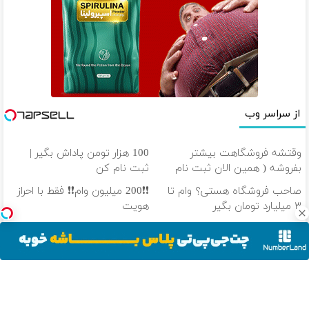
از سراسر وب
وقتشه فروشگاهت بیشتر
100 هزار تومن پاداش بگیر |
بفروشه ( همین الان ثبت نام
ثبت نام کن
کن )
صاحب فروشگاه هستی؟ وام تا
❗❗200 میلیون وام❗❗ فقط با احراز
۳ میلیارد تومان بگیر
هویت
عضو شو تا 3 میلیارد وام بگیر «
بازدید آنلاین‌شاپت رو زیاد کن،
ویژه فروشگاه ها »
بازدید بالاتر = درآمد بیشتر
دانلود آهنگ با کیفیت اصلی
دانلود آهنگ با کیفیت 128