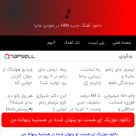
دانلود آهنگ جدید 1404 در ملودی مانیا
صفحه اصلی
پلی لیست
تک آهنگ
آلبوم
وبگردی
ترمیم جای زخم،
به لبخندت
پماد درمان جای
ویدیو هولناک از
بخیه و
زیبایی بده!
زخم در ۷ روز در
جوان کارتن
سوختگی فقط
(خرید ژل
یزد تولید شد!
خوابی که
در 3 هفته!!😍
سفیدکننده
(مشاوره بگیرید)
میلیاردر شد.
وام ۱۵۰ میلیونی
تا 60 درصد
این دکتر شیرازی
هر روز زانو درد
دندان
آموزش رایگان
فوری؛ ضمانت
تخفیف جین
کرم ترمیم زخم
بدتر میشه؟
با40%تخفیف)
حداقلی و
وست + خرید در
ایرانی را
(◂پرسش‌نامه)
بازپرداخت
4 قسط
ساخت!!!
دانلود موزیک ای هست تو پنهان شده در هستیه پنهانه من
دوساله
دانلود موزیک ای هست تو پنهان شده در هستیه پنهانه من