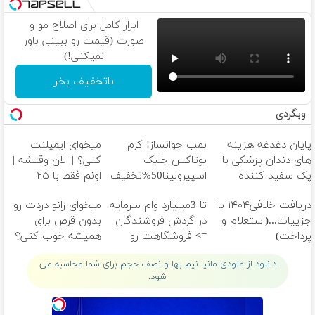
ابزار کامل برای اصلاح مو و
صورت (قیمت رو ببینی باور
نمیکنی!)
باتخفیف بخر
وبگردی
پایان دغدغه هزینه
بمب جوانساز! کرم
میخوای ایمپلنت
های دندان پزشکی با
بوتاکس جلبک
کنی؟ | الان وقتشه |
پک سفید کننده
اسپیرولینا50%تخفیف
اونم فقط با ۲۵
خانگی
میلیون تومان!!!
دریافت خلافی۱۴۰۴ با
تا 3میلیارد وام سرمایه
میخوای زانو دردت رو
جزییات...(استعلام و
در گردش فروشندگان
بدون قرص برای
پرداخت)
=> فروشگاهت رو
همیشه خوب کنی؟
ثبت کن
(پرسش‌نامه رو پر
دانلود از ملودی مانیا نیم بها و نصف حجم برای شما محاسبه می
کن!)
شود.