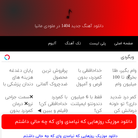
دانلود آهنگ جدید 1404 در ملودی مانیا
صفحه اصلی
پلی لیست
تک آهنگ
آلبوم
وبگردی
وام بگیر، طلا
خداحافظی با
پرفروش ترین
پایان دغدغه
بخر💰 تا 100
کمردرد، بدون
محصول
هزینه های
میلیون وام
قرص و آمپول
ضدچروک آلمانی
دندان پزشکی با
فوری بدون
پک سفید
کمر درد شدید
فقط با 6 میلیون
با کمردرد
❌سمت جراحی
ضامن
کننده خانگی
داری؟ تو خونه
دندونتو ایمپلنت
خداحافظی کن!
نرو❌ درمان
درمانش کن
کن!
(فیلم و ببین ◀
کمردرد بدون
(◂پرسش‌نامه رو
پرسش‌نامه رو
قرص و دارو
دانلود موزیک روزهایی که نیامدی وای که چه حالی داشتم
پرکن)
پرکن)
دانلود موزیک روزهایی که نیامدی وای که چه حالی داشتم