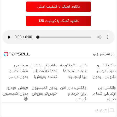
دانلود آهنگ با کیفیت اصلی
دانلود آهنگ با کیفیت 128
از سراسر وب
ماشینت رو
دلال ماشینتو به
ماشینتو به دلال
میخوایی
بدون دردسر
قیمت نمیخره!
نده! به مصرف
ماشینت رو
بفروش | بدون
بیا اینجا به
کننده بفروش!
بدون دردسر
کمسیون 😍
قیمت
بدون پاسخ به
بفروشی؟ بدون
والکس: پل
والکس: بازار امن
بدون کمیسیون
فروش خودرو
بفروش*فقط
یک تماس
کمیسیون
ارتباطی شما با
برای خرید و
خودروتو بفروش
بدون کمیسیون
خریدار واقعی*
دنیای
فروش
😍
سرمایه‌گذاری
دارایی‌های
دیجیتال
دیجیتال
تک آهنگ