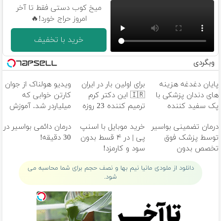
میخ کوب دستی فقط تا آخر
امروز حراج خورد!🔥
خرید با تخفیف
وبگردی
پایان دغدغه هزینه
برای اولین بار در ایران
ویدیو هولناک از جوان
های دندان پزشکی با
🇮🇷 این دکتر کرم
کارتن خوابی که
پک سفید کننده
ترمیم کننده 23 روزه
میلیاردر شد. آموزش
خانگی
ساخت!
رایگان
درمان تضمینی بواسیر
خرید موبایل با اسنپ
درمان دائمی بواسیر در
توسط پزشک فوق
پی | در ۴ قسط بدون
30 دقیقه!
تخصص بدون
سود و کارمزد!
بازگشت
دانلود از ملودی مانیا نیم بها و نصف حجم برای شما محاسبه می
شود.