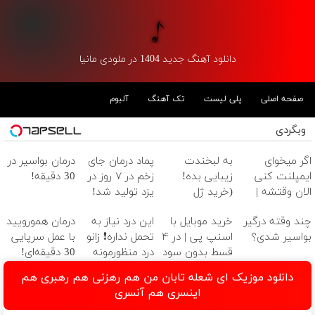
دانلود آهنگ جدید 1404 در ملودی مانیا
صفحه اصلی
پلی لیست
تک آهنگ
آلبوم
وبگردی
اگر میخوای
به لبخندت
پماد درمان جای
درمان بواسیر در
ایمپلنت کنی
زیبایی بده!
زخم در ۷ روز در
30 دقیقه!
الان وقتشه |
(خرید ژل
یزد تولید شد!
فقط با ۲۵
سفیدکننده
(مشاوره بگیرید)
چند وقته درگیر
خرید موبایل با
این درد نیاز به
درمان همورویید
میلیون تومان!!!
دندان
بواسیر شدی؟
اسنپ پی | در ۴
تحمل نداره❗ زانو
با عمل سرپایی
با40%تخفیف)
قسط بدون سود
درد منظورمونه
30 دقیقه‌ای!
و کارمزد!
بدون درد و
دانلود موزیک ای شعله تابان من هم رهزنی هم رهبری هم
خونریزی، بدون
اینسری هم آنسری
نیاز