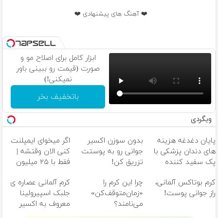
❤️ آهنگ های پیشنهادی ❤️
ابزار کامل برای اصلاح مو و
صورت (قیمت رو ببینی باور
نمیکنی!)
باتخفیف بخر
وبگردی
پایان دغدغه هزینه
بدون سوزن اکسیر
اگر میخوای ایمپلنت
های دندان پزشکی با
جوانی رو به پوستت
کنی الان وقتشه |
پک سفید کننده
تزریق کن!
فقط با ۲۵ میلیون
خانگی
تومان!!!
کرم بوتاکس آلمانی،
چرا این کرم را
کرم آلمانی عصاره ی
راز جوانی پوست!
«زمان‌متوقف‌کن»
جلبک اسپیرولینا
می‌نامند؟
معروف به اکسیر
جوانی!!