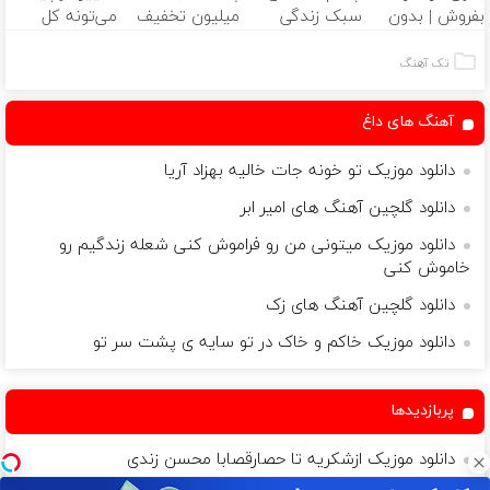
بفروش | بدون
سبک زندگی
میلیون تخفیف
می‌تونه کل
کمسیون 😍
درست بشو
فقط ۲۵ میلیون
چهرتو متحول
نیست 🤫
✅
کنه 💚 تغییر
تک آهنگ
مشاوره رایگان
طبیعی
بگیر
آهنگ های داغ
دانلود موزیک تو خونه جات خالیه بهزاد آریا
دانلود گلچین آهنگ های امیر ابر
دانلود موزیک میتونی من رو فراموش کنی شعله زندگیم رو
خاموش کنی
دانلود گلچین آهنگ های زک
دانلود موزیک خاکم و خاک در تو سایه ی پشت سر تو
پربازدیدها
دانلود موزیک ازشکریه تا حصارقصابا محسن زندی