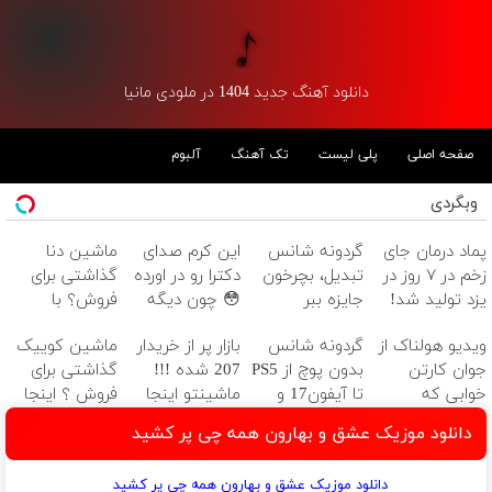
دانلود آهنگ جدید 1404 در ملودی مانیا
صفحه اصلی
پلی لیست
تک آهنگ
آلبوم
وبگردی
پماد درمان جای
گردونه شانس
این کرم صدای
ماشین دنا
زخم در ۷ روز در
تبدیل، بچرخون
دکترا رو در اورده
گذاشتی برای
یزد تولید شد!
جایزه ببر
😳 چون دیگه
فروش؟ با
(مشاوره بگیرید)
نیازی نداری
خودرو45 راحت
ویدیو هولناک از
گردونه شانس
بازار پر از خریدار
ماشین کوییک
بوتاکس کنی!!!
بفروش
جوان کارتن
بدون پوچ از PS5
207 شده !!!
گذاشتی برای
خوابی که
تا آیفون17 و
ماشینتو اینجا
فروش ؟ اینجا
میلیاردر شد.
بیت کوین 🔥
به راحتی بفروش
سریع و راحت
دانلود موزیک عشق و بهارون همه چی پر کشید
آموزش رایگان
بفروش
دانلود موزیک عشق و بهارون همه چی پر کشید