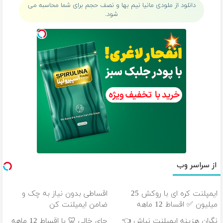
دانلود از ملودی مانیا نیم بها و نصف حجم برای شما محاسبه می
شود.
از سراسر وب
ایمپلنت کره ای با روکش 25
اقساطی بدون نیاز به چک و
میلیون ✅ اقساط 12 ماهه
ضامن ایمپلنت کن
نگران هزینه ایمپلنت نباش 👈
جای خالی 🦷 با اقساط 12 ماهه