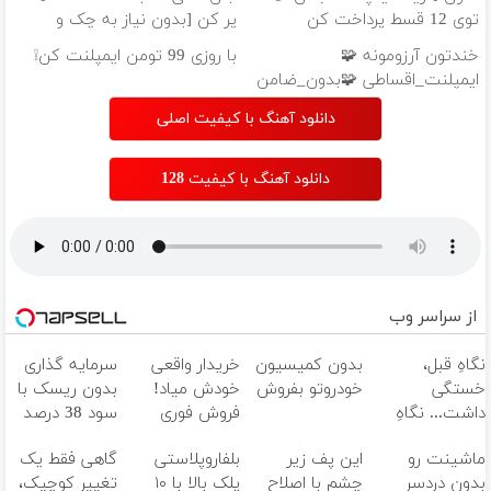
توی 12 قسط پرداخت کن
پر کن [بدون نیاز به چک و
ضامن]
خندتون آرزومونه 🧩
با روزی 99 تومن ایمپلنت کن❕
ایمپلنت_اقساطی 🧩بدون_ضامن
🧩روکش_رایگان
دانلود آهنگ با کیفیت اصلی
دانلود آهنگ با کیفیت 128
از سراسر وب
نگاهِ قبل،
بدون کمیسیون
خریدار واقعی
سرمایه گذاری
خستگی
خودروتو بفروش
خودش میاد!
بدون ریسک با
داشت... نگاهِ
فروش فوری
سود 38 درصد
بعد، انرژی داره
ماشین در همراه
سالانه📈
ماشینت رو
این پف زیر
بلفاروپلاستی
گاهی فقط یک
🌸 بلفا با 25%
مکانیک
بدون دردسر
چشم با اصلاح
پلک بالا با ۱۰
تغییر کوچیک،
تخفیف