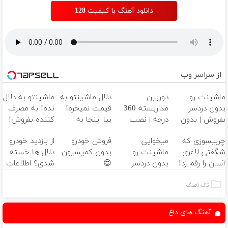
دانلود آهنگ با کیفیت 128
از سراسر وب
ماشینت رو
دوربین
دلال ماشینتو به
ماشینتو به دلال
بدون دردسر
مداربسته 360
قیمت نمیخره!
نده! به مصرف
بفروش | بدون
درجه | نصب
بیا اینجا به
کننده بفروش!
کمسیون 😍
آسان و راحت
قیمت
بدون پاسخ به
چربیسوزی که
میخوایی
فروش خودرو
از بازدید خودرو
بفروش*فقط
یک تماس
شگفتی لاغری
ماشینت رو
بدون کمیسیون
دلال ها خسته
خریدار واقعی*
آسان را رقم زد!
بدون دردسر
😍
شدی؟ اطلاعات
بفروشی؟ بدون
ماشینت رو
کمیسیون
اینجا ثبت کن
تک آهنگ
آهنگ های داغ