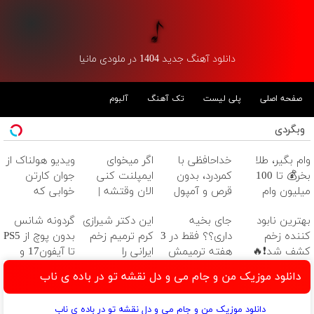
دانلود آهنگ جدید 1404 در ملودی مانیا
صفحه اصلی
پلی لیست
تک آهنگ
آلبوم
وبگردی
وام بگیر، طلا
خداحافظی با
اگر میخوای
ویدیو هولناک از
بخر💰 تا 100
کمردرد، بدون
ایمپلنت کنی
جوان کارتن
میلیون وام
قرص و آمپول
الان وقتشه |
خوابی که
فوری بدون
فقط با ۲۵
میلیاردر شد.
بهترین نابود
جای بخیه
این دکتر شیرازی
گردونه شانس
ضامن
میلیون تومان!!!
آموزش رایگان
کننده زخم
داری؟؟ فقط در 3
کرم ترمیم زخم
بدون پوچ از PS5
کشف شد❗🔥
هفته ترمیمش
ایرانی را
تا آیفون17 و
کن!😍
ساخت!!!
بیت کوین 🔥
دانلود موزیک من و جام می و دل نقشه تو در باده ی ناب
دانلود موزیک من و جام می و دل نقشه تو در باده ی ناب