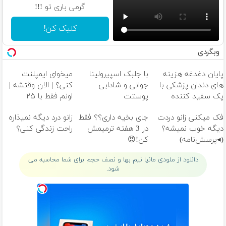
گرمی باری تو !!!
کلیک کن!
وبگردی
پایان دغدغه هزینه
با جلبک اسپیرولینا
میخوای ایمپلنت
های دندان پزشکی با
جوانی و شادابی
کنی؟ | الان وقتشه |
پک سفید کننده
پوستت
اونم فقط با ۲۵
خانگی
تضمینه50%تخفیف
میلیون تومان!!!
فک میکنی زانو دردت
جای بخیه داری؟؟ فقط
زانو درد دیگه نمیذاره
دیگه خوب نمیشه؟
در 3 هفته ترمیمش
راحت زندگی کنی؟
(◂پرسش‌نامه)
کن!😍
دانلود از ملودی مانیا نیم بها و نصف حجم برای شما محاسبه می
شود.