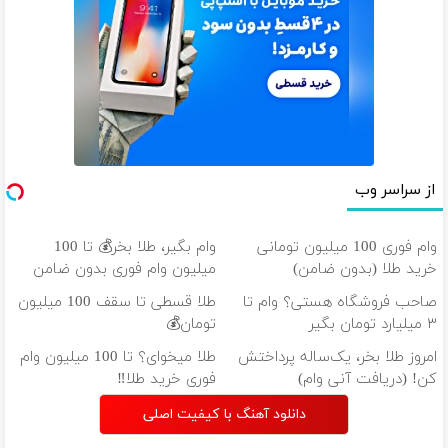
از سراسر وب
وام فوری 100 میلیون تومانی
وام بگیر، طلا بخر💰 تا 100
خرید طلا (بدون ضامن)
میلیون وام فوری بدون ضامن
صاحب فروشگاه هستی؟ وام تا
طلا قسطی تا سقف 100 میلیون
۳ میلیارد تومان بگیر
تومان💰
امروز طلا بخر، یک‌ساله پرداختش
طلا میخوای؟ تا 100 میلیون وام
کن! (دریافت آنی وام)
فوری خرید طلا‼️
دانلود آهنگ با کیفیت اصلی