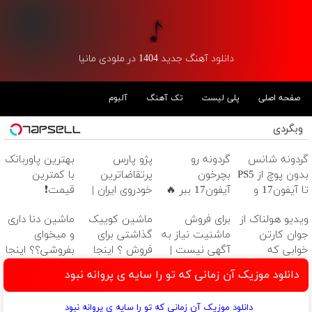
دانلود آهنگ جدید 1404 در ملودی مانیا
صفحه اصلی
پلی لیست
تک آهنگ
آلبوم
وبگردی
گردونه شانس
گردونه رو
پژو پارس
بهترین پاوربانک
بدون پوچ از PS5
بچرخون
پرتقاضاترین
با کمترین
تا آیفون17 و
آیفون17 ببر 🔥
خودروی ایران |
قیمت❗
بیت کوین 🔥
برای فروشش
ویدیو هولناک از
برای فروش
ماشین کوییک
ماشین دنا داری
فرصت رو از
جوان کارتن
ماشنیت نیاز به
گذاشتی برای
و میخوای
دست نده!
خوابی که
آگهی نیست |
فروش ؟ اینجا
بفروشی؟؟ اینجا
میلیاردر شد.
اینجا راحت
سریع و راحت
راحت و سریع
دانلود موزیک آن زمانی که تو را سایه ی پروانه نبود
آموزش رایگان
بفروشش
بفروش
بفروش
دانلود موزیک آن زمانی که تو را سایه ی پروانه نبود