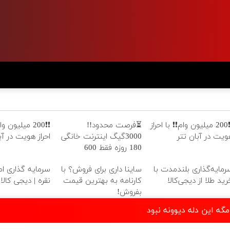
❗❗200 میلیون وام❗❗ با احراز
⏳فرصت محدود!!
❗❗200 میلیون 
ویت در آبان تتر
3000گیگ اینترنت خانگی
احراز هویت در آب
180 روزه فقط 600
هزارتومان!!
رمایه‌گذاری بلندمدت با
ساینا داری برای فروش؟ با
سرمایه گذاری امن
رید طلا از دیجی‌کالا
کارنامه به بهترین قیمت
نقره | دیجی کالا
بفروش!
مگه این دله دیوونه نبود