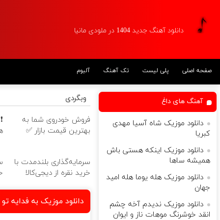
دانلود آهنگ جدید 1404 در ملودی مانیا
صفحه اصلی
پلی لیست
تک آهنگ
آلبوم
وبگردی
آهنگ های داغ
فروش خودروی شما به
دانلود موزیک شاه آسیا مهدی
بهترین قیمت بازار ✅
ه
کبریا
دانلود موزیک اینکه هستی باش
همیشه ساها
سرمایه‌گذاری بلندمدت با
س
خرید نقره از دیجی‌کالا
خ
دانلود موزیک هله یوما هله امید
جهان
دانلود موزیک به فدایه تو 
دانلود موزیک ﻧﺪﻳﺪم آﺧﻪ ﭼﺸﻢ
اﻧﻘﺪ ﺧﻮﺷﺮﻧﮓ ﻣﻮﻫﺎت ﻧﺎز و ایوان