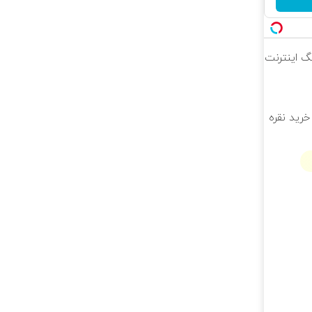
 محدود!! 3000گیگ اینترنت
خرید نقره