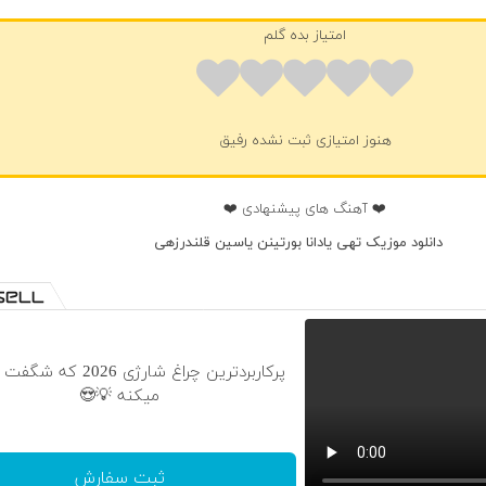
امتیاز بده گلم
هنوز امتیازی ثبت نشده رفیق
❤️ آهنگ های پیشنهادی ❤️
دانلود موزیک تهی یادانا بورتینن یاسین قلندرزهی
پرکاربردترین چراغ شارژی 2026
میکنه 💡😍
ثبت سفارش