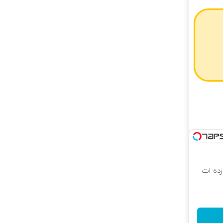
 که شگفت زده ات