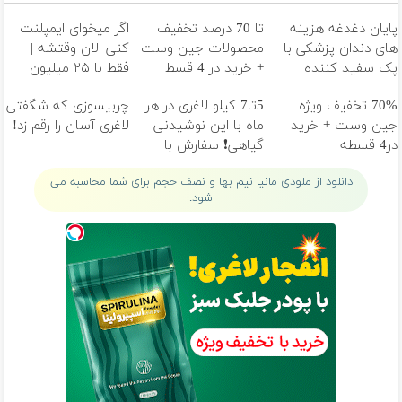
پایان دغدغه هزینه
تا 70 درصد تخفیف
اگر میخوای ایمپلنت
های دندان پزشکی با
محصولات جین وست
کنی الان وقتشه |
پک سفید کننده
+ خرید در 4 قسط
فقط با ۲۵ میلیون
خانگی
تومان!!!
70% تخفیف ویژه
5تا7 کیلو لاغری در هر
چربیسوزی که شگفتی
جین وست + خرید
ماه با این نوشیدنی
لاغری آسان را رقم زد!
در4 قسطه
گیاهی❗ سفارش با
نصف قیمت🔥
دانلود از ملودی مانیا نیم بها و نصف حجم برای شما محاسبه می
شود.