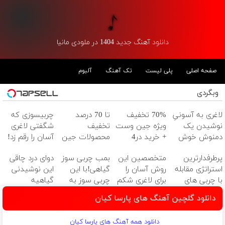
دانلود آهنگ جدید 1404 در ملودی مانیا
صفحه اصلی
پلی لیست
تک آهنگ
آلبوم
وبگردی
لاغری به آسونیِ
70% تخفیف
تا 70 درصد
چربیسوزی که
نوشیدن یک
ویژه جین وست
تخفیف
شگفتی لاغری
دمنوش خوش
+ خرید در4
محصولات جین
آسان را رقم زد!
طعم
قسطه
وست + خرید در
پرطرفدارترین
متخصصین این
بمب چربی سوز
دوای درد چاقی
4 قسط
استراتژی مقابله
روش آسان را
گیاهی!با این
این نوشیدنی
با چربی های
برای لاغری شکم
چربی سوز به
گیاهیه
بدن با این
و پهلو معرفی
سرعرت نور لاغر
دانلود گلچین آهنگ های پارسا کیان
نوشیدنی
کردند
شو با مجوز
گیاهی
بهداشت
دانلود همه آهنگ های پارسا کیان