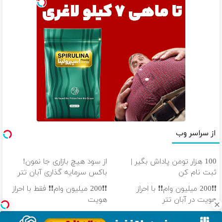
از سراسر وب
100 هزار تومن پاداش بگیر |
از سود هیچ بازاری جا نمون!
ثبت نام کن
باکس سرمایه گذاری آبان تتر
❗❗200 میلیون وام❗❗ با احراز
❗❗200 میلیون وام❗❗ فقط با احراز
هویت در آبان تتر
هویت
100 هزار تومن پاداش بگیر |
تتر میخوای؟ از آبان‌تتر بخر | 100