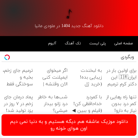
دانلود آهنگ جدید 1404 در ملودی مانیا
صفحه اصلی
پلی لیست
تک آهنگ
آلبوم
وبگردی
برای اولین بار در
به لبخندت
اگر میخوای
ترمیم جای زخم،
ایران🇮🇷 این
زیبایی بده!
ایمپلنت کنی
بخیه و
دکتر کرم ترمیم
(خرید ژل
الان وقتشه |
سوختگی فقط
کننده 23 روزه
سفیدکننده
فقط با ۲۵
در 3 هفته!!😍
تنها راه رهایی از
با کمردرد
شب‌ها به خاطر
پماد درمان جای
ساخت!
دندان
میلیون تومان!!!
کمر درد بدون
خداحافظی کن!
درد زانو بیدار
زخم در ۷ روز در
با40%تخفیف)
نیاز به دارو!
(فیلم و ببین ◀
میشی؟
یزد تولید شد!
(◂پرسش‌نامه)
پرسش‌نامه رو
(◂پرسش‌نامه)
(مشاوره بگیرید)
دانلود موزیک عاشقه هم دیگه هستیم و به دنیا نمی دیم
پرکن)
اون هوای خونه رو