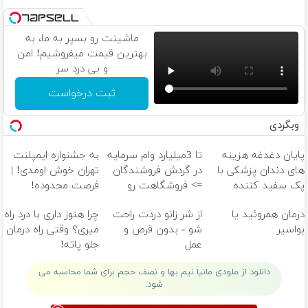
ماشینت رو بسپر به ما، به
بهترین قیمت میفروشیم! امن
و بی درد سر
ثبت درخواست
وبگردی
پایان دغدغه هزینه
تا 3میلیارد وام سرمایه
به جشنواره ایمپلنت
های دندان پزشکی با
در گردش فروشندگان
تهران خوش اومدی! |
پک سفید کننده
=> فروشگاهت رو
فرصت محدوده!
خانگی
ثبت کن
مشاوره رایگان بگیر!
درمان همروئید یا
از شر زانو دردت راحت
چرا هنوز داری با درد راه
بواسیر
شو - بدون قرص و
میری؟ وقتی راه درمان
عمل
جلو پاته!
دانلود از ملودی مانیا نیم بها و نصف حجم برای شما محاسبه می
شود.