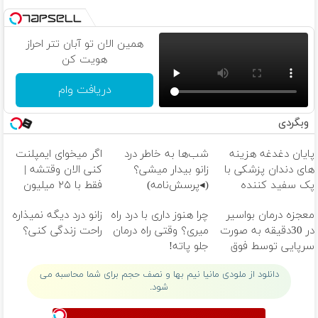
همین الان تو آبان تتر احراز
هویت کن
دریافت وام
وبگردی
پایان دغدغه هزینه
شب‌ها به خاطر درد
اگر میخوای ایمپلنت
های دندان پزشکی با
زانو بیدار میشی؟
کنی الان وقتشه |
پک سفید کننده
(◂پرسش‌نامه)
فقط با ۲۵ میلیون
خانگی
تومان!!!
معجزه درمان بواسیر
چرا هنوز داری با درد راه
زانو درد دیگه نمیذاره
در 30دقیقه به صورت
میری؟ وقتی راه درمان
راحت زندگی کنی؟
سرپایی توسط فوق
جلو پاته!
تخصص
دانلود از ملودی مانیا نیم بها و نصف حجم برای شما محاسبه می
شود.