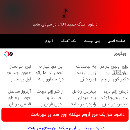
دانلود آهنگ جدید 1404 در ملودی مانیا
صفحه اصلی
پلی لیست
تک آهنگ
آلبوم
وبگردی
برای اولین بار در
به لبخندت
این درد نیاز به
این جوانساز
ایران🇮🇷 این
زیبایی بده!
تحمل نداره❗ زانو
همون جلسه‌ی
دکتر کرم ترمیم
(خرید ژل
درد منظورمونه
اول پوستتو
کننده 23 روزه
سفیدکننده
جوونتر می‌کنه
درمان زانو درد،
بهترین راه‌حل
از شر زانو دردت
آرتروز مفاصل
ساخت!
دندان
✨ 2سال
بدون هیچگونه
برای درمان
راحت شو -
خود را به طور
با40%تخفیف)
ماندگاری داره
عوارض در منزل
زانودرد در خانه
بدون قرص و
قطعی درمان
(◂پرسش‌نامه)
عمل
کنید!
دانلود موزیک من آروم میکنه اون صدای مهربانت
◂پرسش‌نامه▸
دانلود موزیک من آروم میکنه اون صدای مهربانت