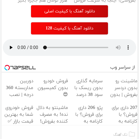
بفروشی؟ اینجا به سرعت فروش
هزار تومان هم جایزه بگیر
میره
دانلود آهنگ با کیفیت اصلی
دانلود آهنگ با کیفیت 128
از سراسر وب
ماشینت رو
سرمایه گذاری
فروش خودرو
دوربین
بدون دردسر
بدون ریسک با
بدون کمیسیون
مداربسته 360
بفروش | بدون
سود 38 درصد
😍
درجه | نصب
کمسیون 😍
سالانه📈
آسان و راحت
207 داری برای
پژو 206 داری
ماشینتو به دلال
فروش خودروی
فروش؟ با
برای فروش؟ با
نده! به مصرف
شما به بهترین
کارنامه به
کارنامه به
کننده بفروش!
قیمت بازار ✅
بهترین قیمت
بهترین قیمت
بدون پاسخ به
بفروش!
بفروش!
یک تماس
تک آهنگ