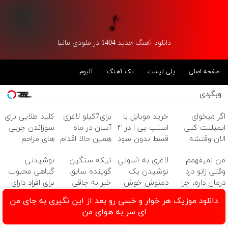
دانلود آهنگ جدید 1404 در ملودی مانیا
صفحه اصلی
پلی لیست
تک آهنگ
آلبوم
وبگردی
اگر میخوای
خرید موبایل با
برای7کیلو لاغری
کلید طلایی برای
ایمپلنت کنی
اسنپ پی | در ۴
آسان در ماه
سوزاندن چربی
الان وقتشه |
قسط بدون سود
همین حالا اقدام
های مزاحم
فقط با ۲۵
و کارمزد!
کن!سفارش با
بدن(60%تخفیف
من نمیفهمم
لاغری به آسونیِ
تیکه سنگین
نوشیدنی
میلیون تومان!!!
قیمت قدیم
تا امشب)
وقتی زانو درد
نوشیدن یک
گوینده سابق
گیاهی محبوب
درمان داره، چرا
دمنوش خوش
خبر به چاقی
برای افراد دارای
دردش رو داری
طعم
این خانم در
اضافه وزن!
دانلود موزیک هر خوار و خسی رو بعد از این نگیری به جای من
تحمل میکنی؟❗
برنامه زنده😳
60%تخفیف
ای سر به هوای من
ببین چیشد