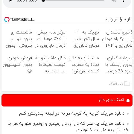
از سراسر وب
ذخیره تخمدان
نزدیک به ۳۰
مرکز مام؛ بیش
ماشینت رو
پایین؟ راه درمان
سال تجربه در
از ۶۵٪ موفقیت
بدون دردسر
ناباروری با IVF
درمان ناباروری،
درمان ناباروری در
بفروش | بدون
هنوز باز است
با تیم
خاورمیانه 🤰
کمسیون 😍
سرمایه گذاری
ماشینتو به دلال
دلال ماشینتو به
فروش خودرو
🌱
فوق‌تخصصی
بدون ریسک با
نده! به مصرف
قیمت نمیخره!
بدون کمیسیون
مام 👩‍⚕️
سود 38 درصد
کننده بفروش!
بیا اینجا به
😍
سالانه📈
بدون پاسخ به
قیمت
یک تماس
بفروش*فقط
تک آهنگ
خریدار واقعی*
آهنگ های داغ
دانلود موزیک کوچه به کوچه در به در ایینه بندونش کنم
دانلود موزیک یه عمر که دل ای دل رمیدی و روندی منو به هر جا
خواستی به دنبالت کشوندی