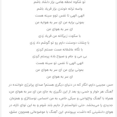
تو شکوه لحظه هامی بزار دلشاد باشم
واسه ترانه خوندن بزار فریاد باشم
الهی الهی تا نفس توو سینه هست
بمونی برایه من ای سر به هوایه من
ای سر به هوای من
با سکوت زیرکانه من فریاد زدی
با چشات دوستت دارم رو تو گوشم داد زدی
با نگاه عاشقانه مست مستم کردی
بی می و جام و صبوح باده پرستم کردی
الهی الهی تا نفس تو سینه هست
بمونی برای من ای سر به هوای من
ای سر به هوای من
حس عجیبی دارم، انگار که در دنیای دیگری هستم! صدای پرانرژی خواننده در
آهنگ هر خوار و خسی رو بعد از این نگیری به جای من ای سر به هوای من،
همراه با آهنگ واج‌واجی و سبکی خاص، به من احساس نوستالژی و همزمان
جدیدی را می‌بخشد. حتی نتوانستم از جایم بلند شوم و به این نوای تازه، در
هوای دلنشینی که داشت، بپیوندم. این آهنگ با موضوعاتی همچون عشق،