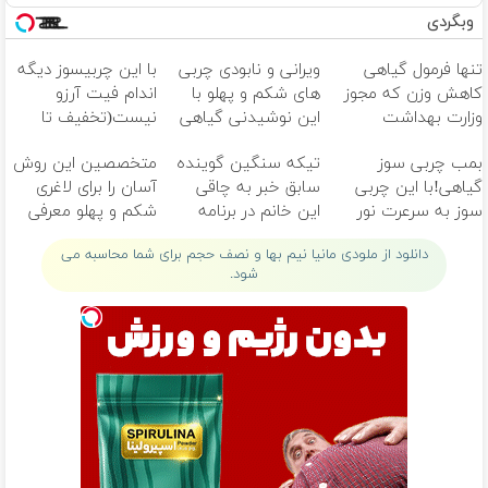
وبگردی
تنها فرمول گیاهی
ویرانی و نابودی چربی
با این چربیسوز دیگه
کاهش وزن که مجوز
های شکم و پهلو با
اندام فیت آرزو
وزارت بهداشت
این نوشیدنی گیاهی
نیست(تخفیف تا
دارد(کلیک جهت
امشب)
بمب چربی سوز
تیکه سنگین گوینده
متخصصین این روش
سفارش)
گیاهی!با این چربی
سابق خبر به چاقی
آسان را برای لاغری
سوز به سرعرت نور
این خانم در برنامه
شکم و پهلو معرفی
لاغر شو با مجوز
زنده😳ببین چیشد
کردند
دانلود از ملودی مانیا نیم بها و نصف حجم برای شما محاسبه می
بهداشت
شود.