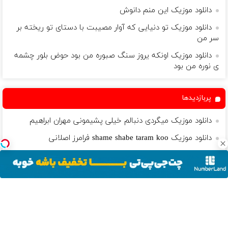
دانلود موزیک این منم دانوش
دانلود موزیک تو دنیایی که آوار مصیبت با دستای تو ریخته بر
سر من
دانلود موزیک اونکه یروز سنگ صبوره من بود حوض بلور چشمه
ی نوره من بود
پربازدیدها
دانلود موزیک میگردی دنبالم خیلی پشیمونی مهران ابراهیم
دانلود موزیک shame shabe taram koo فرامرز اصلانی
دانلود موزیک نخواستم فاصله باشه بین دستای تو بامن محسن
محمد هاشم
دانلود موزیک بی تو از همه ی آدما سیرم هر چی دوس داری بگو
سعید مدرس
دانلود موزیک با تو چه سبز و روشنم بی تو محال زندگی