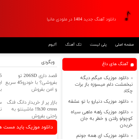
دانلود آهنگ جدید 1404 در ملودی مانیا
صفحه اصلی
پلی لیست
تک آهنگ
آلبوم
وبگردی
آهنگ های داغ
قصد داری 206SD تو
دانلود موزیک میگم دیگه
بفروشی؟ با خودرو45 سریع
ا
نبخمشت دلم میسوزه باز برات
و امن بفروش
ب
چکاد
دانلود موزیک دنیارو با تو عشقه
بازار پر از خریدار دانگ فنگ
س
h30 cross!! ماشینتو به
ن
دانلود موزیک راهه ماهی سیاه
راحتی بفروش
کوچولو رفتن و خطر به جان
خریدن
دانلود موزیک باید مست ها
دانلود موزیک ای همه جونم