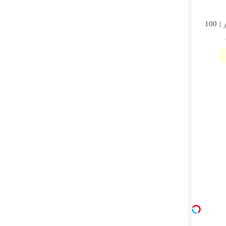
تتر میخوای؟ از آبان‌تتر بخر | 100