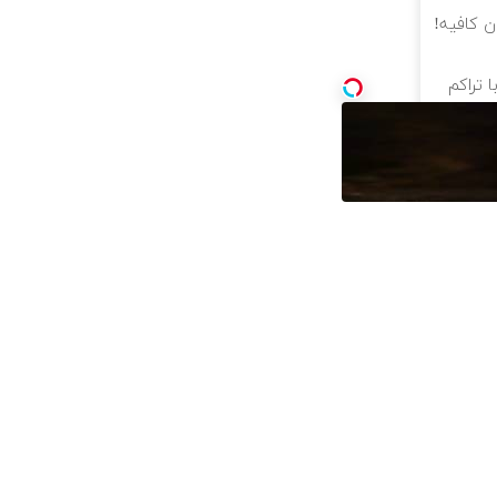
ن کافیه!
 تراکم
 فقط با
لاین ✔