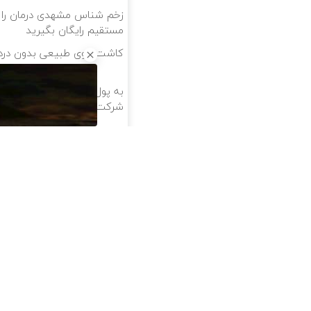
زخم شناس مشهدی درمان را اب
مستقیم رایگان بگیرید
کاشت موی طبیعی بدون درد 
به پول نیاز داری؟ همین الان 
شرکت کن تا دیر نشده!
از سراسر وب
پژو 206 داری برای فروش؟
ف
با کارنامه به بهترین قیمت
ب