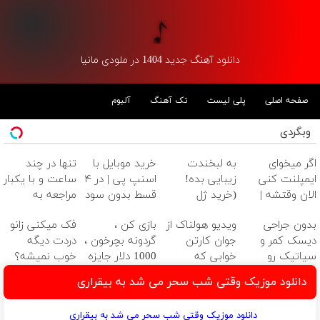
دانلود آهنگ جدید 1404 در ملودی مانیا
صفحه اصلی
پلی لیست
تک آهنگ
آلبوم
وبگردی
اگر میخوای
به لبخندت
خرید موبایل با
تنها در چند
ایمپلنت کنی
زیبایی بده!
اسنپ پی | در ۴
ساعت و با یکبار
الان وقتشه |
(خرید ژل
قسط بدون سود
مراجعه به
فقط با ۲۵
سفیدکننده
و کارمزد!
خودرو45
بدون جراحی
ویدیو هولناک از
بازی کن ،
فک میکنی زانو
میلیون تومان!!!
دندان
دیسک کمر و
جوان کارتن
گردونه بچرخون ،
دردت دیگه
با40%تخفیف)
سیاتیک رو
خوابی که
1000 دلار جایزه
خوب نمیشه؟
درمان کن
میلیاردر شد.
ببر 💲🤑💲
(◂پرسش‌نامه)
دانلود موزیک وقتی شب سحر می شد به بیقراری
(◂پرسش‌نامه)
آموزش رایگان
دانلود موزیک وقتی شب سحر می شد به بیقراری