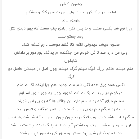
هامون اکشن
اما خب روز کارکن نیست ولی من نه عین کاکرو خشکم
ملودی مانیا
روزا نرم شبا یکمی سفت و بد پس نکن زیادی چتو مست که یهو دیدی تتل
اومد چفتو بست
معلوم میشه میدونی الافم کلا فقط دوست دارم کلافم کنند
ولی من دارم صد تا فن خودم من جنگنده ام پدافند پرم دور پر داداش
شایکون
منم میشم حاکم بزرگ گرگ ببینم گرگ میشم چون اصل در میادش حاصل دو
گرگ
بکس همه ورق همه تکی شم منم جدیدا هم چرا اینقد نکشم عنم
میخوام دیس بشم بکشم ندم نخورم چون یه جور سوپر استارم
سمتم میای آخه رو طلسم دارم این چاقال ها که رو پی اس فورند
بسته رو میگم برام یو پی اس کنند داش امیر میگه نبو فیس بیاد
میگم لطفا نباشه داش ویو فیک زیاد چون چون میترسم که شر شه واسه من
از همسرم همیشه من ترسو داشتم آ چیه تا یه پلنگ دیدی چشمت باز شد
خدایا منو بکش شهر پره مستر لوده هر کی یه جور دپرس شده