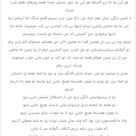
هر کی یه جا زیر قسطه هر کی یه جور حسش مرده همه روزهام طعم شب
میداد
با نفس تنگی تبش هم میاد من داغ عین بدن بیبیم قلبم سنگ اما تپشم زیاد
من به یه حجمی زامبی دیدم اینها بی زات اومدن بی زات میمیرند باشه بابا
اینها بیخودی میز آمپیلی اند من نسخه رو واست پیچیدم
دورم پره بی بی دل همین فردا نه همین الان من همشو میخوام کم نریز برام
تو گرفتم بیشترینم ولی تو ول کردن جزو کمترین ترام از رو زمین ته چاهی
من از زیر زمین هوام همه تو صف اند تو کف و خون ولی خوب میخوره
نزدیک ترین برام
صبح پا میشم تو اون خونه نباش فلنگو ببند و برو ما اصلا همه ی داستان
تو اصلا بزن تو زورو یا بمون همینجا هیچ جایی نرو واسه تو هم جا داریم
عزیزم
تو از پرسپولیس لنگی تری من از استقلال شیش تایی ترو
تو همه جا شعبه داری میدونم ولی ندیدند هیچ جایی منو
یا بمون همینجا هیچ جایی نرو تا به خودت بیای میبینی چیو
والا ما قصدمون این بود که چند مدل مستر لوده رو به شما معرفی کنیم
که مفت بری نشه بریم کثافت گرفته سر تا پاش