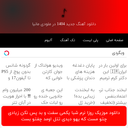
دانلود آهنگ جدید 1404 در ملودی مانیا
صفحه اصلی
پلی لیست
تک آهنگ
آلبوم
وبگردی
برای اولین بار در
پایان دغدغه
ویدیو هولناک از
گردونه شانس
ایران🇮🇷 این
هزینه های
جوان کارتن
بدون پوچ از PS5
دکتر کرم ترمیم
دندان پزشکی با
خوابی که
تا آیفون17 و
کننده 23 روزه
پک سفید
میلیاردر شد.
بیت کوین 🔥
لبخند جذاب تر،
به لبخندت
این جعبه ی
200 میلیون وام
ساخت!
کننده خانگی
آموزش رایگان
اعتمادبنفس
زیبایی بده!
جادویی خنده رو
❗❗ با احراز هویت
بیشتر (تخفیف
(خرید ژل
رو لبات حک
در آبان تتر
تا امشب)
سفیدکننده
میکنه
دانلود موزیک روزا نرم شبا یکمی سفت و بد پس نکن زیادی
دندان
خرید40%تخفیف
چتو مست که یهو دیدی تتل اومد چفتو بست
با40%تخفیف)