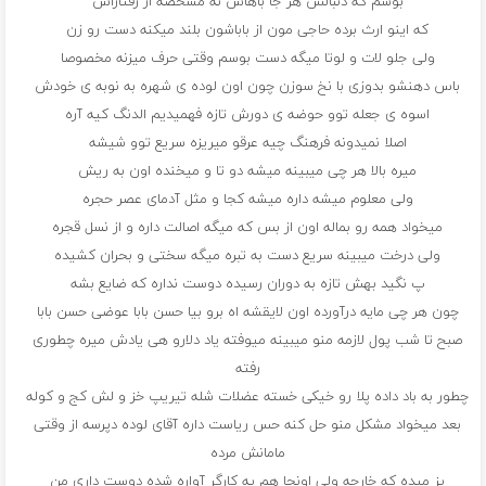
بوشم که دنبالش هر جا باهاش نه مشخصه از رفتاراش
که اینو ارث برده حاجی مون از باباشون بلند میکنه دست رو زن
ولی جلو لات و لوتا میگه دست بوسم وقتی حرف میزنه مخصوصا
باس دهنشو بدوزی با نخ سوزن چون اون لوده ی شهره به نوبه ی خودش
اسوه ی جعله توو حوضه ی دورش تازه فهمیدیم الدنگ کیه آره
اصلا نمیدونه فرهنگ چیه عرقو میریزه سریع توو شیشه
میره بالا هر چی میبینه میشه دو تا و میخنده اون به ریش
ولی معلوم میشه داره میشه کجا و مثل آدمای عصر حجره
میخواد همه رو بماله اون از بس که میگه اصالت داره و از نسل قجره
ولی درخت میبینه سریع دست به تبره میگه سختی و بحران کشیده
پ نگید بهش تازه به دوران رسیده دوست نداره که ضایع بشه
چون هر چی مایه درآورده اون لایقشه اه برو بیا حسن بابا عوضی حسن بابا
صبح تا شب پول لازمه منو میبینه میوفته یاد دلارو هی یادش میره چطوری
رفته
چطور به باد داده پلا رو خیکی خسته عضلات شله تیریپ خز و لش کج و کوله
بعد میخواد مشکل منو حل کنه حس ریاست داره آقای لوده دپرسه از وقتی
مامانش مرده
پز میده که خارجه ولی اونجا هم یه کارگر آواره شده دوست داری من