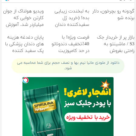
گردونه رو بچرخون، دلار
به لبخندت زیبایی
ویدیو هولناک از جوان
برنده شو
بده! (خرید ژل
کارتن خوابی که
سفیدکننده دندان
میلیاردر شد. آموزش
با40%تخفیف)
رایگان
بازار پر از خریدار جک
فرصت ویژه! با
پایان دغدغه هزینه
S3 / ماشینتو به
40٪تخفیف دندوناتو
های دندان پزشکی با
راحتی بفروش
در حد کامپوزیت
پک سفید کننده
سفید کن
خانگی
دانلود از ملودی مانیا نیم بها و نصف حجم برای شما محاسبه می
شود.