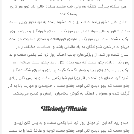
هی میکنه پسرفت کلنگه عه ولی خب مقصد هلنده خالی بند توو هر کاری
رسما کننده
عشق لاتی عشق پرنده بد استایل و ادا عشوه زننده به درد نخور چربی بسته
صدای شناور و عالی خواننده در این موزیک، با صدای شورانگیز و بی‌نظیر وی
ترکیب شده است. این موزیک با ملودی فوق‌العاده و صدای متفاوت خواننده،
می‌تواند در ذهن شنوندگان به یاد ماندنی باشد و احساسات مختلف را در
انسان شعله ور کند. از ویژگی‌های جالب آهنگ روزا نرم شبا یکمی سفت و بد
پس نکن زیادی چتو مست که یهو دیدی تتل اومد چفتو بست می‌توان به
ترکیبی از ملودی‌های زیبا و هماهنگ، بک‌گراند پرانرژی و اجرای شگفت‌انگیز
اشاره کرد. صدای خواننده در اثر روزا نرم شبا یکمی سفت و بد پس نکن زیادی
چتو مست که یهو دیدی تتل اومد چفتو بست با هنرمندی و مهارت بالا به کار
گرفته شده و همراه با آهنگ به گوش مخاطبان آرامش و شادی می‌بخشد.
امیدواریم که این اثر موفق روزا نرم شبا یکمی سفت و بد پس نکن زیادی
چتو مست که یهو دیدی تتل اومد چفتو بست، توجه و علاقهٔ شما را به سمت