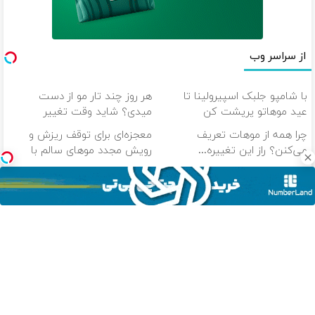
از سراسر وب
با شامپو جلبک اسپیرولینا تا
هر روز چند تار مو از دست
عید موهاتو پرپشت کن
میدی؟ شاید وقت تغییر
شامپوت رسیده.
چرا همه از موهات تعریف
معجزه‌ای برای توقف ریزش و
می‌کنن؟ راز این تغییره...
رویش مجدد موهای سالم با
تخفیف ویژه
دیگه حتی 1 تار مو هم از سرت
شاید دلیل ریزش موهات اصلاً
نمیریزه!
چیزی نباشه که فکر میکنی.
دانلود آهنگ با کیفیت اصلی
دانلود آهنگ با کیفیت 128