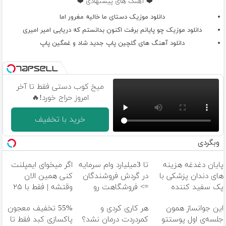
❤️ آهنگ های پیشنهادی ❤️
دانلود موزیک دستای ما خالیه مغرور اما
دانلود موزیک چو پایانم برفت اکنون بدانستم که دریایی امیر امیری
دانلود آهنگ های گلچین پاپ جدید شاد و غمگین پاپ
میخ کوب دستی فقط تا آخر
امروز حراج خورد!🔥
خرید با تخفیف
وبگردی
پایان دغدغه هزینه
تا 3میلیارد وام سرمایه
اگر میخوای ایمپلنت
های دندان پزشکی با
در گردش فروشندگان
کنی همین الان
پک سفید کننده
=> فروشگاهت رو
وقتشه | فقط با ۲۵
خانگی
ثبت کن
میلیون تومان!!!
این جوانساز همون
هر کاری کردی و
55% تخفیف معجون
جلسه‌ی اول پوستتو
کمردردت درمان نشد؟
پاکسازی کبد فقط تا