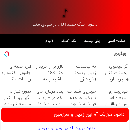
دانلود آهنگ جدید 1404 در ملودی مانیا
صفحه اصلی
پلی لیست
تک آهنگ
آلبوم
وبگردی
اگر میخوای
به لبخندت
بازار پر از خریدار
این جعبه ی
ایمپلنت کنی
زیبایی بده!
جک S3 /
جادویی خنده رو
همین الان
(خرید ژل
ماشینتو به
رو لبات حک
وقتشه | فقط با
سفیدکننده
راحتی بفروش
میکنه
خودروت رو
خودروی شما هم
پماد درمان جای
بدون نیاز به
۲۵ میلیون
دندان
خرید40%تخفیف
سریع و امن
با یکبار مراجعه
زخم در ۷ روز در
آگهی و با یکبار
تومان!!!
با40%تخفیف)
بفروش 🚘 تنها
فروخته خواهد
یزد تولید شد!
مراجعه فروخته
با یک بار مراجعه
شد
(مشاوره بگیرید)
شد
دانلود موزیک آه این زمین و سرزمین
👇
دانلود موزیک آه این زمین و سرزمین