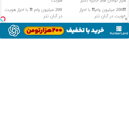
هزار تومان هم جایزه بگیر
هویت
❗❗200 میلیون وام❗❗ با احراز
200 میلیون وام ❗❗ با احراز هویت
هویت در آبان تتر
در آبان تتر
هر کوینی که بخوای تو آبان تتر
100 هزار تومن پاداش بگیر |
هست! احراز هویت کن
ثبت نام کن
دانلود آهنگ با کیفیت اصلی
دانلود آهنگ با کیفیت 128
از سراسر وب
ماشینت رو
سرمایه گذاری
دوربین
فروش خودرو
بدون دردسر
بدون ریسک با
مداربسته 360
بدون کمیسیون
بفروش | بدون
سود 38 درصد
درجه | نصب
😍
کمسیون 😍
سالانه📈
آسان و راحت