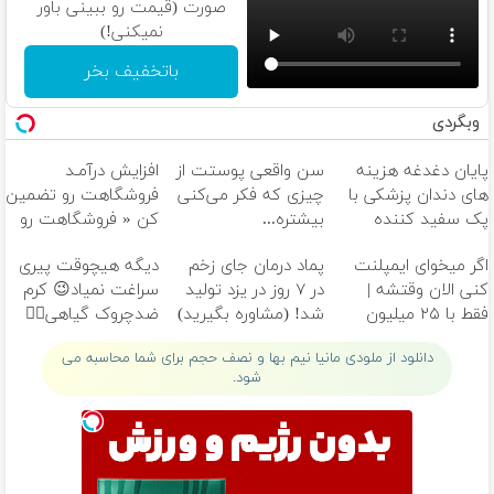
صورت (قیمت رو ببینی باور
نمیکنی!)
باتخفیف بخر
وبگردی
پایان دغدغه هزینه
سن واقعی پوستت از
افزایش درآمـد
های دندان پزشکی با
چیزی که فکر می‌کنی
فروشگاهت رو تضمین
پک سفید کننده
بیشتره...
کن « فروشگاهت رو
خانگی
ثبت کن »
اگر میخوای ایمپلنت
پماد درمان جای زخم
دیگه هیچوقت پیری
کنی الان وقتشه |
در ۷ روز در یزد تولید
سراغت نمیاد😉 کرم
فقط با ۲۵ میلیون
شد! (مشاوره بگیرید)
ضدچروک گیاهی👈🏻
تومان!!!
45%تخفیف
دانلود از ملودی مانیا نیم بها و نصف حجم برای شما محاسبه می
شود.