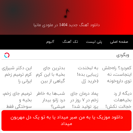
دانلود آهنگ جدید 1404 در ملودی مانیا
صفحه اصلی
پلی لیست
تک آهنگ
آلبوم
وبگردی
کمردرد؟ راه‌حلش
به لبخندت
بدترین جای
این دکتر شیرازی
اینجاست، نه
زیبایی بده!
بخیه با این کرم
کرم ترمیم زخم
توی داروخونه
(خرید ژل
گیاهی از بین
ایرانی را
سفیدکننده
میره‼️ (مشاوره
ساخت!!!
دیگه از رد
پماد درمان جای
شب‌ها به خاطر
ترمیم جای زخم،
دندان
رایگان)
بخیه‌هات
زخم در ۷ روز در
درد زانو بیدار
بخیه و
با40%تخفیف)
خجالت نکش!
یزد تولید شد!
میشی؟
سوختگی فقط
این محصول برای
(مشاوره بگیرید)
(◂پرسش‌نامه)
در 3 هفته!!😍
دانلود موزیک یا به من صبر میداد یا به تو یک دل مهربون
همیشه درمانش
میداد
می‌کنه