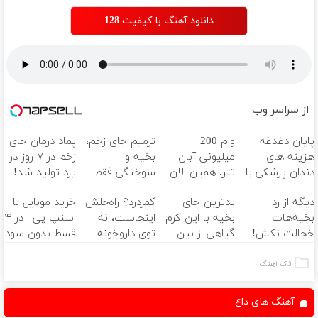
دانلود آهنگ با کیفیت 128
از سراسر وب
پایان دغدغه
وام 200
ترمیم جای زخم،
پماد درمان جای
هزینه های
میلیونی آبان
بخیه و
زخم در ۷ روز در
دندان پزشکی با
تتر. همین الان
سوختگی فقط
یزد تولید شد!
پک سفید
احراز هویت کن!
در 3 هفته!!😍
(مشاوره بگیرید)
دیگه از رد
بدترین جای
کمردرد؟ راه‌حلش
خرید موبایل با
کننده خانگی
بخیه‌هات
بخیه با این کرم
اینجاست، نه
اسنپ پی | در ۴
خجالت نکش!
گیاهی از بین
توی داروخونه
قسط بدون سود
این محصول برای
میره‼️ (مشاوره
و کارمزد!
همیشه درمانش
رایگان)
تک آهنگ
می‌کنه
آهنگ های داغ