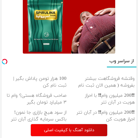
از سراسر وب
وقتشه فروشگاهت بیشتر
100 هزار تومن پاداش بگیر |
بفروشه ( همین الان ثبت نام
ثبت نام کن
کن )
❗❗200 میلیون وام❗❗ با احراز
صاحب فروشگاه هستی؟ وام تا
هویت در آبان تتر
۳ میلیارد تومان بگیر
❗❗200 میلیون وام❗❗ در آبان تتر
از سود هیچ بازاری جا نمون!
احراز هویت کن
باکس سرمایه گذاری آبان تتر
دانلود آهنگ با کیفیت اصلی