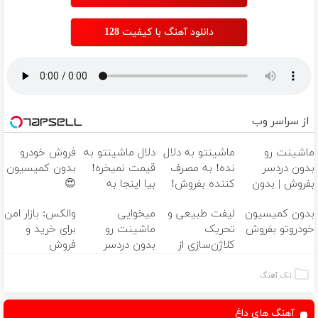
دانلود آهنگ با کیفیت 128
از سراسر وب
ماشینت رو
ماشینتو به دلال
دلال ماشینتو به
فروش خودرو
بدون دردسر
نده! به مصرف
قیمت نمیخره!
بدون کمیسیون
بفروش | بدون
کننده بفروش!
بیا اینجا به
😍
کمسیون 😍
بدون پاسخ به
قیمت
بدون کمیسیون
لیفت طبیعی و
میخوایی
والکس: بازار امن
یک تماس
بفروش*فقط
خودروتو بفروش
تحریک
ماشینت رو
برای خرید و
خریدار واقعی*
کلاژن‌سازی از
بدون دردسر
فروش
داخل پوست با
بفروشی؟ بدون
دارایی‌های
24ماه ماندگاری
کمیسیون
دیجیتال
تک آهنگ
✅ جوان شو
آهنگ های داغ