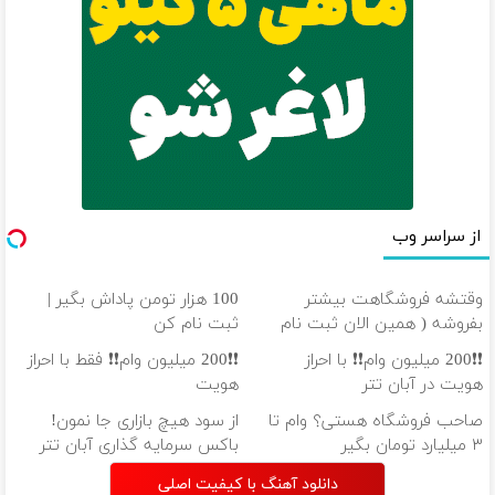
از سراسر وب
وقتشه فروشگاهت بیشتر
100 هزار تومن پاداش بگیر |
بفروشه ( همین الان ثبت نام
ثبت نام کن
کن )
❗❗200 میلیون وام❗❗ با احراز
❗❗200 میلیون وام❗❗ فقط با احراز
هویت در آبان تتر
هویت
صاحب فروشگاه هستی؟ وام تا
از سود هیچ بازاری جا نمون!
۳ میلیارد تومان بگیر
باکس سرمایه گذاری آبان تتر
دانلود آهنگ با کیفیت اصلی