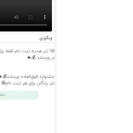
وبگردی
50 تتر هدیه ثبت نام فقط بر
در ورسلند 💰🔥
تتر رایگان برای هر ثبت نام🤩
دان