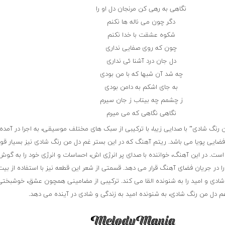
نگاهی به رهی کن مرنجان دل او را
دگر چون می ناله ها نکنم
شکوه عشقت با خدا نکنم
چون که روی صفایی نداری
دل جان درد آشنا ئی نداری
چه شد آن شبها که با من بودی
به جای اشکم به دامن بودی
ز چشمم چه بیتاب ز جان سیرم
نگاهی نگاهی که می میرم
رنگ شادی” با صدایی زیبا، با ترکیبی از سبک های مختلف موسیقی، به اجرا در آمده
 فضایی پویا می باشد. ریتم آهنگ که در این بستر غم دل من رنگ شادی نیز بسیار قو
ت. در این آهنگ، خواننده با صدای پر انرژی اش، احساسات و انرژی خود را به گوش
ا در جریان فضای آهنگ قرار می دهد. قسمتی از شعر این قطعه نیز با استفاده از بی
 شادی و امید را به شنونده القا می کند. ترکیبی از مضامینی همچون عشق، خوشبختی،
م دل من رنگ شادی، به شنونده امید به زندگی و شادی در آینده می دهد.