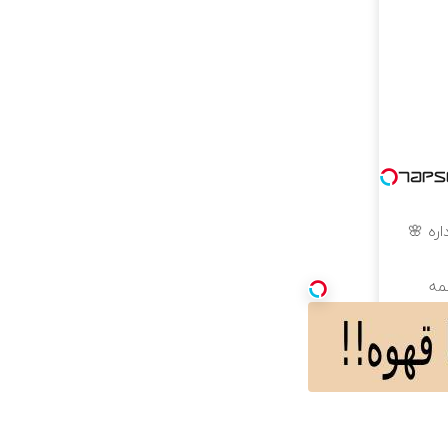
اره 🌸
مه
دی