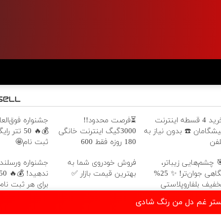
خرید 4 قسطه اینترنت
⏳فرصت محدود!!
جشنواره فوق‌العا
یشگامان ☎️ بدون نیاز به
3000گیگ اینترنت خانگی
💰🔥 50 تتر 
لفن
180 روزه فقط 600
ثبت نام🤩
هزارتومان!!
 چشم‌هایی زیباتر،
فروش خودروی شما به
جشنواره ورسلند 
نگاهی جوان‌تر! ✨ 25%
بهترین قیمت بازار ✅
خفیف بلفاروپلاستی
برای هر ثبت نام
بستر غم دل من رنگ شادی