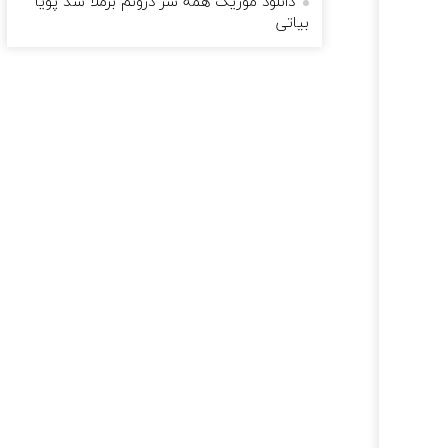
دانلود موزیک همه سر درونم برملا شد پویا
بیاتی