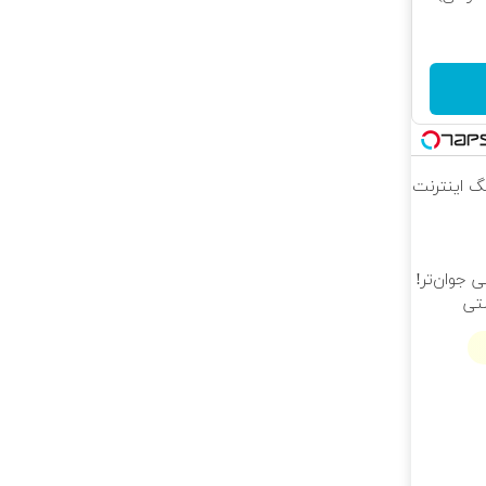
 محدود!! 3000گیگ اینترنت
 جوان‌تر!