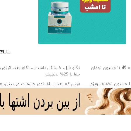
عمل زیبایی پلک بدون رد بخیه 🎁 ۱۰ میلیون تومان
نگاهِ قبل، خستگی داشت... نگاهِ بعد، انرژی د
بلفا با 25% تخفیف
جراحی زیبایی پلک پایین با 10 میلیون تخفیف ویژه
فرقی که بعد از بلفا توی چشمات می‌بینی، ه
متوجه میشن ✨
می‌تونه کل چهرتو
🚀 می‌خوای مثل رتبه برترا بدرخشی؟ جمع‌بن
تابستون رایگان ماز 📚
دانلود آهنگ با کیفیت اصلی