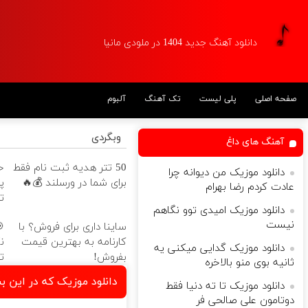
دانلود آهنگ جدید 1404 در ملودی مانیا
صفحه اصلی
پلی لیست
تک آهنگ
آلبوم
وبگردی
آهنگ های داغ
50 تتر هدیه ثبت نام فقط
دانلود موزیک من دیوانه چرا
برای شما در ورسلند 💰🔥
پ
عادت کردم رضا بهرام
ت
دانلود موزیک امیدی توو نگاهم
نیست
ساینا داری برای فروش؟ با
کارنامه به بهترین قیمت
دانلود موزیک گدایی میکنی یه
بفروش!
ت
ثانیه بوی منو بالاخره
دانلود موزیک که در این 
دانلود موزیک تا ته دنیا فقط
دوتامون علی صالحی فر