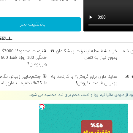
باتخفیف بخر
ای شما
خرید 4 قسطه اینترنت پیشگامان ☎️
⏳فرصت
بدون نیاز به تلفن
خانگی 180 روزه فقط 600
هزارتومان!!
جشنواره فوق‌العاده ورسلند💰🔥 50
ساینا داری برای فروش؟ با کارنامه به
🎯 چشم‌هایی زیباتر، نگاهی
بهترین قیمت بفروش!
✨ 25% تخفیف بلفاروپلاستی
لود از ملودی مانیا نیم بها و نصف حجم برای شما محاسبه می شود.