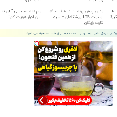
هزار تومان
دانلود کن!!
🎉با ماهی فقط 100 هزار تومان 6
بدون پیش پرداخت در 4 قسط ✅
وام 200 میلیونی آبان ت
اینترنت LTE پیشگامان + سیم
الان احراز هویت کن!
کارت رایگان
لود از ملودی مانیا نیم بها و نصف حجم برای شما محاسبه می شود.