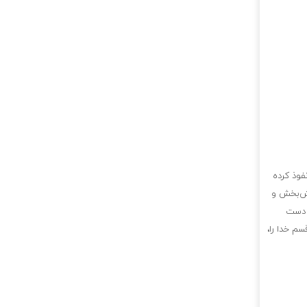
فوذ کرده
مش‌بخش و
ه دست
سم خدا را،