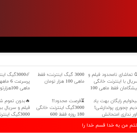
 تماشای نامحدود فیلم و
3000 گیگ اینترنت؛ فقط
☄️3000گیگ ای
ریال با اینترنت خانگی
ماهی 100 هزار تومان
پرسرعت 6 
یشگامان فقط ماهی 100
ماهی 100هزارتومان!!
یخوایم رایگان بهت یاد
⏳فرصت محدود!!
🔥بدون تموم ش
دیم چجوری پولدارشی!
3000گیگ اینترنت خانگی
فیلم و سریال ببی
اور نداری امتحانش
180 روزه فقط 600
3000گیگ اینت
جانیه
هزارتومان!!
پیشگ
ختم من به خدا قسم خدا را