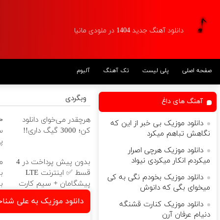
دانلود آهنگ جدید 1404 در ملودی مانیا
صفحه اصلی
پلی لیست
تک آهنگ
آلبوم
وبگردی
آهنگ های داغ
هرچقدر می‌خوای دانلود
دانلود موزیک بی خبر از این که
کن؛ 3000 گیگ داری!!
س
نگاهش تباهم میکرد
پ
دانلود موزیک ﻫﺮﭼﻰ اﺻﺮار
ﻣﻴﻜﺮدم اﻧﻜﺎر ﻣﻴﻜﺮدی نیواد
بدون پیش پرداخت در 4
م
قسط ✅ اینترنت LTE
ب
دانلود موزیک بخودم نگی به کی
پیشگامان + سیم کارت
ب
میخوای بگی که دانوش
رایگان
م
دانلود موزیک به علی شنا
دانلود موزیک کنارت قشنگه
دنیام عرفان آرن