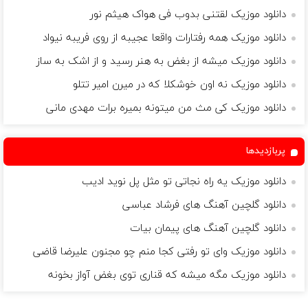
دانلود موزیک لقتنی بدوب فی هواک هیثم نور
دانلود موزیک ﻫﻤﻪ رﻓﺘﺎرات واﻗﻌﺎ ﻋﺠﻴﺒﻪ از روی ﻓﺮﻳﺒﻪ نیواد
دانلود موزیک میشه از بغض به هنر رسید و از اشک به ساز
دانلود موزیک نه اون خوشکلا که در میرن امیر تتلو
دانلود موزیک کی مث من میتونه بمیره برات مهدی مانی
پربازدیدها
دانلود موزیک یه راه نجاتی تو مثل پل نوید ادیب
دانلود گلچین آهنگ های فرشاد عباسی
دانلود گلچین آهنگ های پیمان بیات
دانلود موزیک وای تو رفتی کجا منم چو مجنون علیرضا قاضی
دانلود موزیک مگه میشه که قناری توی بغض آواز بخونه