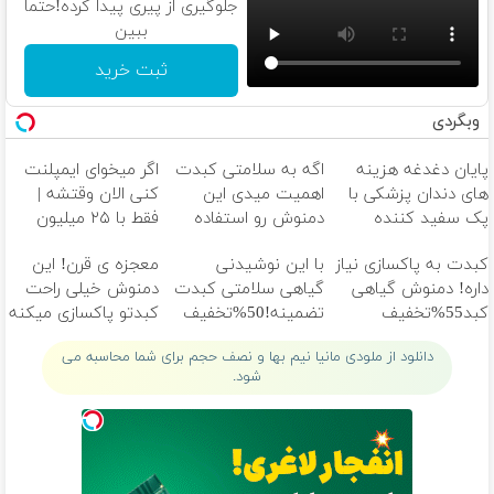
جلوگیری از پیری پیدا کرده!حتما
ببین
ثبت خرید
وبگردی
پایان دغدغه هزینه
اگه به سلامتی کبدت
اگر میخوای ایمپلنت
های دندان پزشکی با
اهمیت میدی این
کنی الان وقتشه |
پک سفید کننده
دمنوش رو استفاده
فقط با ۲۵ میلیون
خانگی
کن
تومان!!!
کبدت به پاکسازی نیاز
با این نوشیدنی
معجزه ی قرن! این
داره! دمنوش گیاهی
گیاهی سلامتی کبدت
دمنوش خیلی راحت
کبد55%تخفیف
تضمینه!50%تخفیف
کبدتو پاکسازی میکنه
دانلود از ملودی مانیا نیم بها و نصف حجم برای شما محاسبه می
شود.