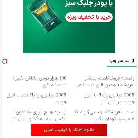
از سراسر وب
وقتشه فروشگاهت بیشتر
100 هزار تومن پاداش بگیر |
بفروشه ( همین الان ثبت نام
ثبت نام کن
کن )
❗❗200 میلیون وام❗❗ با احراز
❗❗200 میلیون وام❗❗ فقط با احراز
هویت در آبان تتر
هویت
صاحب فروشگاه هستی؟ وام تا
از سود هیچ بازاری جا نمون!
۳ میلیارد تومان بگیر
باکس سرمایه گذاری آبان تتر
دانلود آهنگ با کیفیت اصلی