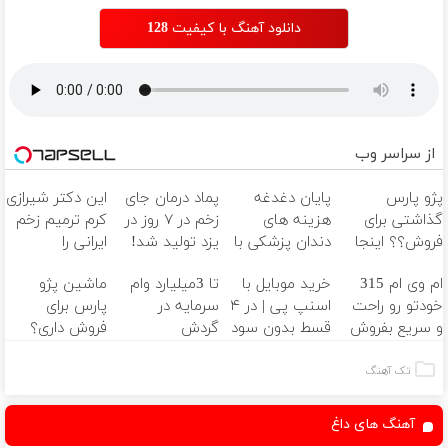
دانلود آهنگ با کیفیت 128
از سراسر وب
پژو پارس
پایان دغدغه
پماد درمان جای
این دکتر شیرازی
گذاشتی برای
هزینه های
زخم در ۷ روز در
کرم ترمیم زخم
فروش؟؟ اینجا
دندان پزشکی با
یزد تولید شد!
ایرانی را
راحت بفروشش
پک سفید
(مشاوره بگیرید)
ساخت!!!
ام وی ام 315
خرید موبایل با
تا 3میلیارد وام
ماشین پژو
کننده خانگی
خودتو رو راحت
اسنپ پی | در ۴
سرمایه در
پارس برای
و سریع بفروش
قسط بدون سود
گردش
فروش داری؟
و کارمزد!
فروشندگان =>
اینجا سریع
فروشگاهت رو
بفروشش
تک آهنگ
ثبت کن
آهنگ های داغ