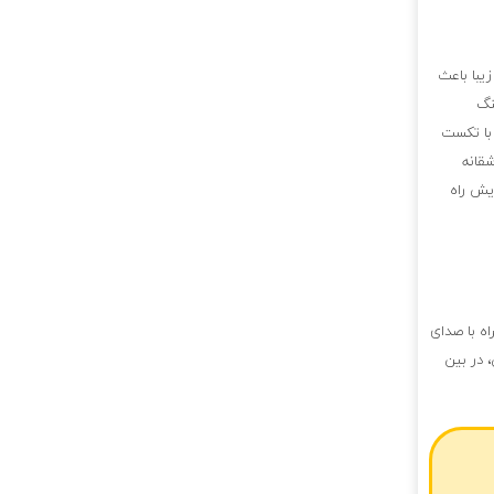
یبا باعث
نگ
 با تکست
قانه
یش راه
اه با صدای
 در بین