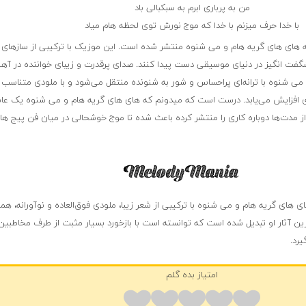
من به پرباری ابرم به سبکبالی باد
با خدا حرف میزنم با خدا که موج نورش توی لحظه هام میاد
 های های گریه هام و می شنوه منتشر شده است. این موزیک با ترکیبی از سازهای ز
گفت انگیز در دنیای موسیقی دست پیدا کنند. صدای پرقدرت و زیبای خواننده در آه
می شنوه با ترانه‌ای پراحساس و شور به شنونده منتقل می‌شود و با ملودی متناسب
اری افزایش می‌یابد. درست است که میدونم که های های گریه هام و می شنوه یک عاش
 مدت‌ها دوباره کاری را منتشر کرده باعث شده تا موج خوشحالی در میان فن پیج ها
های گریه هام و می شنوه با ترکیبی از شعر زیبا، ملودی فوق‌العاده و نوآورانه، همر
رین آثار او تبدیل شده است که توانسته است با بازخورد بسیار مثبت از طرف مخاطبین،
رد.
امتیاز بده گلم