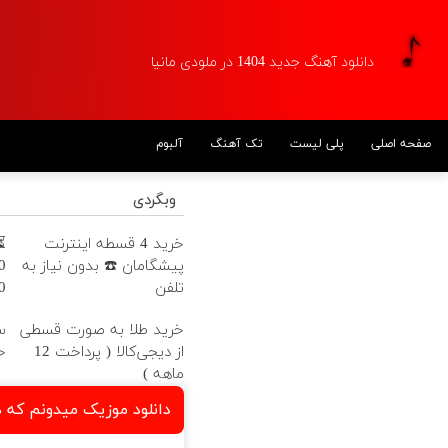
دانلود آهنگ جدید 1404 در ملودی مانیا
صفحه اصلی
پلی لیست
تک آهنگ
آلبوم
وبگردی
خرید 4 قسطه اینترنت
⏳
پیشگامان ☎️ بدون نیاز به
تلفن
ه
خرید طلا به صورت قسطی
س
از دیجی‌کالا ( پرداخت 12
خ
ماهه )
دانلود موزیک میدونم که 