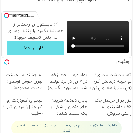
دانلود گلچین آهنگ های محمد منتظر
✅ تابستون رو راحت‌تر از
همیشه بگذرون! پنکه رومیزی
مه پاش تخفیف خورد!!!
سفارش بده!
وبگردی
کمر درد شدید داری؟
پماد درمان جای زخم
به جشنواره ایمپلنت
تو خونه درمانش کن
در ۷ روز در یزد تولید
تهران خوش اومدی! |
(◂پرسش‌نامه رو پرکن)
شد! (مشاوره بگیرید)
فرصت محدوده!
مشاوره رایگان بگیر!
بازار پر از خریدار جک
پایان دغدغه هزینه
میخوای کمردردت رو
S3 / ماشینتو به
های دندان پزشکی با
"در منزل" درمان کنی؟
راحتی بفروش
پک سفید کننده
(◂فیلم +
خانگی
◂پرسش‌نامه)
دانلود از ملودی مانیا نیم بها و نصف حجم برای شما محاسبه می
شود.