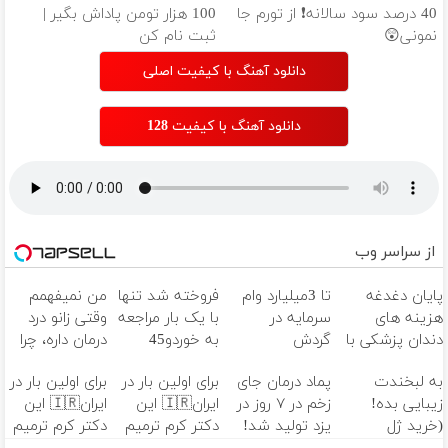
40 درصد سود سالانه❗ از تورم جا
100 هزار تومن پاداش بگیر |
نمونی😲
ثبت نام کن
دانلود آهنگ با کیفیت اصلی
دانلود آهنگ با کیفیت 128
از سراسر وب
پایان دغدغه
تا 3میلیارد وام
فروخته شد تنها
من نمیفهمم
هزینه های
سرمایه در
با یک بار مراجعه
وقتی زانو درد
دندان پزشکی با
گردش
به خوردو45
درمان داره، چرا
پک سفید
فروشندگان =>
دردش رو داری
به لبخندت
پماد درمان جای
برای اولین بار در
برای اولین بار در
کننده خانگی
فروشگاهت رو
تحمل میکنی؟❗
زیبایی بده!
زخم در ۷ روز در
ایران🇮🇷 این
ایران🇮🇷 این
ثبت کن
(خرید ژل
یزد تولید شد!
دکتر کرم ترمیم
دکتر کرم ترمیم