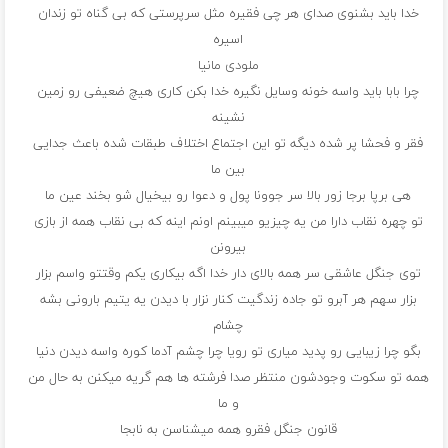
خدا باید بشنوی صدای هر چی فقیره مثل سرپرستی که بی گناه تو زندان
اسیره
ملودی مانیا
چرا بابا باید واسه خونه وسایل نگیره خدا بکن کاری هیچ ضعیفی رو زمین
نشینه
فقر و فحشا پر شده دیگه تو این اجتماع اختلاف طبقات شده باعث جدایی
بین ما
هی برپا برجا زور بالا سر جوونا پول و دعوا رو بیخیال شو بخند عین ما
تو چهره نقاب دارا من یه چیزیو میبینم اونم اینه که بی نقاب همه از بازی
بیرونن
توی جنگل عاشقی سر همه بالای دار خدا اگه بیکاری یکم وقتتو واسم بزار
بزار سهم هر آبرو تو جاده زندگیت کنار نزار با دیدن یه یتیم بارونی بشه
چشام
بگو چرا زیبایی رو پدید میاری تو رویا چرا چشم آدما کوره واسه دیدن دنیا
همه تو سکوت وجودشون منتظر صدا فرشته ها هم گریه میکنن به حال من
و ما
قانون جنگل فقرو همه میشناسن به نابجا