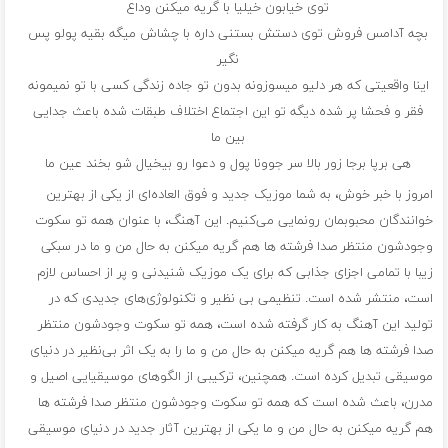
توی خیابون خیلیا با گریه میکنن وداع
بچه آدامس فروش توی دستش بستنی داره با چشاش میگه بقیه پولو پس
نگیر
اینا واقعیتی که هر دلیو میسوزونه بدون تو جاده زندگی کسی با تو نمیمونه
فقر و فحشا پر شده دیگه تو این اجتماع اختلاف طبقات شده باعث جدایی
بین ما
هی برپا برجا زور بالا سر جوونا پول و دعوا رو بیخیال شو بخند عین ما
امروز با خبر خوش، به شما موزیک جدید و فوق العاده‌ای از یکی از بهترین
خوانندگان محبوبمان رونمایی می‌کنیم. این آهنگ، با عنوان همه تو سکوت
وجودشون منتظر صدا فرشته ها هم گریه میکنن به حال من و ما در سبکی
زیبا با تمامی اجزای جذابی که برای یک موزیک شنیدنی و پر از احساس لازم
است، منتشر شده است. تنظیمی بی نظیر و تکنولوژی‌های جدیدی که در
تولید این آهنگ به کار گرفته شده است، همه تو سکوت وجودشون منتظر
صدا فرشته ها هم گریه میکنن به حال من و ما را به یک اثر بی‌نظیر در دنیای
موسیقی تبدیل کرده است. همچنین، ترکیبی از الگوهای موسیقیایی اصیل و
مدرن، باعث شده است که همه تو سکوت وجودشون منتظر صدا فرشته ها
هم گریه میکنن به حال من و ما یکی از بهترین آثار جدید در دنیای موسیقی