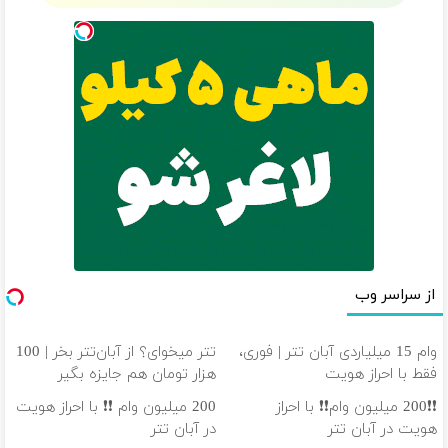
از سراسر وب
وام 15 میلیاردی آبان تتر | فوری،
تتر میخوای؟ از آبان‌تتر بخر | 100
فقط با احراز هویت
هزار تومان هم جایزه بگیر
❗❗200 میلیون وام❗❗ با احراز
200 میلیون وام ❗❗ با احراز هویت
هویت در آبان تتر
در آبان تتر