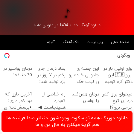
دانلود آهنگ جدید 1404 در ملودی مانیا
صفحه اصلی
پلی لیست
تک آهنگ
آلبوم
وبگردی
برای اولین بار در
این جعبه ی
پماد درمان جای
درمان بواسیر در
ایران🇮🇷 این
جادویی خنده رو
زخم در ۷ روز در
30 دقیقه!
دکتر کرم ترمیم
رو لبات حک
یزد تولید شد!
کننده 23 روزه
میکنه
(مشاوره بگیرید)
میخوای برای کمر
درمان همروئید
‌راه خلاصی از
آخرین باری که
ساخت!
خرید40%تخفیف
درد زیر تیغ
یا بواسیر
کمردرد
درد کمر داری!
جراحی بری؟!
همینجاست ◀
◗پرسش‌نامه رو
◗پرسش‌نامه رو
فقط کافیه فرم
پر کن◖
دانلود موزیک همه تو سکوت وجودشون منتظر صدا فرشته ها
پر کن◖
رو پر کنی!
هم گریه میکنن به حال من و ما