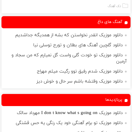
سفیدکننده
(مشاوره بگیرید)
کننده 23 روزه
کننده 23 روزه
دندان
ساخت!
ساخت!
تک آهنگ
با40%تخفیف)
آهنگ های داغ
دانلود موزیک انقدر نخواستن که بشه از همدیگه جداشدیم
دانلود گلچین آهنگ های بطلان و تورج توسلی نیا
دانلود موزیک تو خودت گلی واست گل نمیارم که من سجاد و
آرمین
دانلود موزیک شدم رفیق توو رگیت میثم مهراج
دانلود موزیک وقتشه باشم سر حال و خوش دیز
پربازدیدها
دانلود موزیک I don t know what s going on مهرداد سالک
دانلود موزیک تو برام آهنگی خود یک رنگی یه حس قشنگی