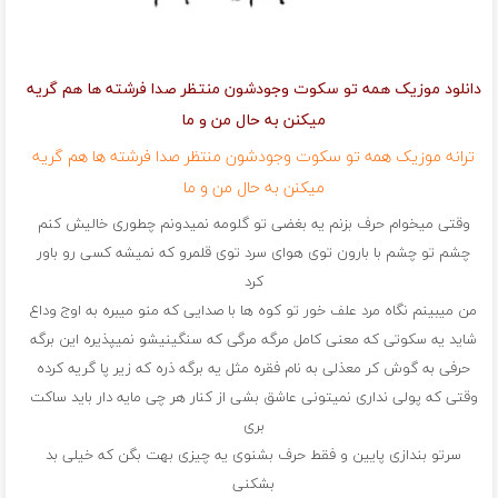
دانلود موزیک همه تو سکوت وجودشون منتظر صدا فرشته ها هم گریه
میکنن به حال من و ما
ترانه موزیک همه تو سکوت وجودشون منتظر صدا فرشته ها هم گریه
میکنن به حال من و ما
وقتی میخوام حرف بزنم یه بغضی تو گلومه نمیدونم چطوری خالیش کنم
چشم تو چشم با بارون توی هوای سرد توی قلمرو که نمیشه کسی رو باور
کرد
من میبینم نگاه مرد علف خور تو کوه ها با صدایی که منو میبره به اوج وداع
شاید یه سکوتی که معنی کامل مرگه مرگی که سنگینیشو نمیپذیره این برگه
حرفی به گوش کر معذلی به نام فقره مثل یه برگه ذره که زیر پا گریه کرده
وقتی که پولی نداری نمیتونی عاشق بشی از کنار هر چی مایه دار باید ساکت
بری
سرتو بندازی پایین و فقط حرف بشنوی یه چیزی بهت بگن که خیلی بد
بشکنی