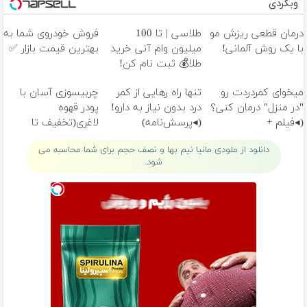
وبگردی
درمان قطعی ریزش مو
طلاسی | تا 100
فروش خودروی شما به
با یک روش آلمانی!
میلیون وام آنی خرید
بهترین قیمت بازار ✅
طلا💰 ثبت نام کن!
میخوای کمردردت رو
تنها راه رهایی از کمر
چربیسوزی آسان با
"در منزل" درمان کنی؟
درد بدون نیاز به دارو!
پودر قهوه
(◂فیلم +
(◂پرسش‌نامه)
لاغری(تخفیف تا
◂پرسش‌نامه)
امشب)
دانلود از ملودی مانیا نیم بها و نصف حجم برای شما محاسبه می
شود.