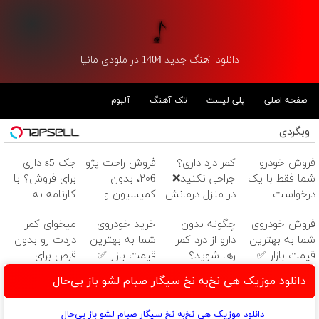
دانلود آهنگ جدید 1404 در ملودی مانیا
صفحه اصلی
پلی لیست
تک آهنگ
آلبوم
وبگردی
فروش خودرو
کمر درد داری؟
فروش راحت پژو
جک s5 داری
شما فقط با یک
جراحی نکنید❌
۲۰6، بدون
برای فروش؟ با
درخواست
در منزل درمانش
کمیسیون و
کارنامه به
آنلاین ✔
کن
دردسر
بهترین قیمت
فروش خودروی
چگونه بدون
خرید خودروی
میخوای کمر
(◂پرسش‌نامه)
بفروش!
شما به بهترین
دارو از درد کمر
شما به بهترین
دردت رو بدون
قیمت بازار ✅
رها شوید؟
قیمت بازار ✅
قرص برای
(◂پرسش‌نامه رو
همیشه خوب
دانلود موزیک هی نخ‌به نخ سیگار صبام لشو باز بی‌حال
پرکن)
کنی؟
(◂پرسش‌نامه رو
دانلود موزیک هی نخ‌به نخ سیگار صبام لشو باز بی‌حال
پر کن)