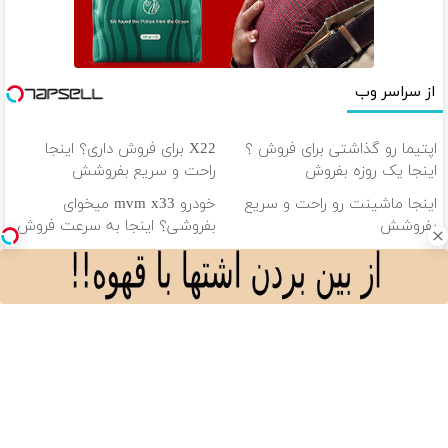
از سراسر وب
اپتیما رو گذاشتی برای فروش ؟
X22 برای فروش داری؟ اینجا
اینجا یک روزه بفروش
راحت و سریع بفروشش
اینجا ماشینت رو راحت و سریع
خودرو mvm x33 میخوای
بفروشش
بفروشی؟ اینجا به سرعت فروش
میره
ایمپلنت دندان با اقساط 12 ماهه
شاید دلیل ریزش موهات اصلاً
✅ بدون سود بدون ضامن
چیزی نباشه که فکر میکنی.
دانلود آهنگ با کیفیت اصلی
دانلود آهنگ با کیفیت 128