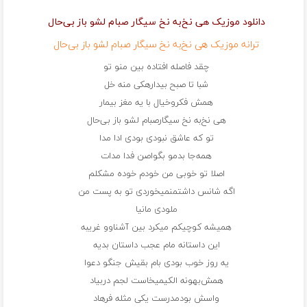
دانلود موزیک هی نخ‌به نخ سیگار صبام لشو باز بی‌حال
ترانه موزیک هی نخ‌به نخ سیگار صبام لشو باز بی‌حال
چقد فاصله افتاده بین منو تو
شبا تا صبح بیدارهکی منه خل
همش فکروخیال با یه مغز بیمار
هی نخ‌به نخ سیگارصبام لشو باز بی‌حال
تو که عاشق نبودی بودی ادا مدا
همه‌جا بدمو بگواصن فدا مدات
اصلا تو خوبی من خودم خوده مشکلم
اگه شانس داشتمنمیخوردی تو به پست من
ملودی مانیا
همیشه کوچیکم میکرد بین آشناوو غریبه
این داستانه مام عجب داستان بدیه
یه روز خوب بودی بام بقیش جنگو دعوا
همش‌بهونه الکیمیخاست لجم دربیاد
واسش بودمدرست یکی مثله فرهاد