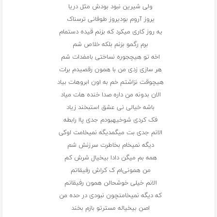
ولی شیرین نبود بودش مثل دریا
یروز آروم بودیروز طوفانی ترسناک
یه روز کاری میکرد که بزنم قیده دستمام
برم رگمو بزنم بلکه خلاص شم
اخه تو هیچجوره نساختی بامفدات شم
هر سازی زدی من با همون رقصیدم برات
هیچوقت نزاشتم خم به اون ابروهات بیاد
الان بدونه من داره صدا خنده هات میاد
باشه خیالی نی عشق استبخند زیاد
فک کردی شوخیهبودم جدی پاا رابطه
الانم جدی بت میگمدیگه نمیخامت اوکی
دیگه نمیخام بخاطرت سرزنش شم
همه بم میگن دادا بیخیال شرش کم
من همونی‌ام ک کراش رفیقاتم
الانم خیلی خوشحالن همون رفیقاتم
که دیگه نمیخامتچون نبودی در حده من
اصن بیخیاله مسترتو بازم بخند