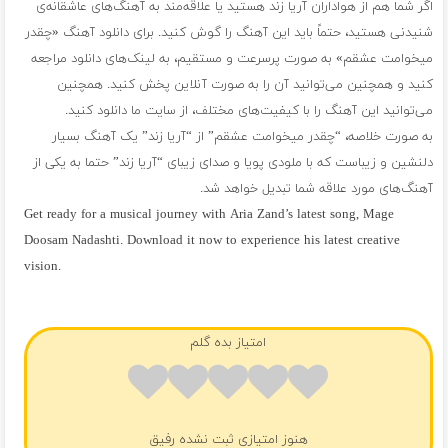
اگر شما هم از هواداران آریا زند هستید یا علاقه‌مند به آهنگ‌های عاشقانه‌ی
شنیدنی هستید، حتماً باید این آهنگ را گوش کنید. برای دانلود آهنگ «چقدر
میخوامت عشقم» به صورت پرسرعت و مستقیم، به لینک‌های دانلود مراجعه
کنید و همچنین می‌توانید آن را به صورت آنلاین پخش کنید. همچنین
می‌توانید این آهنگ را با کیفیت‌های مختلف، از سایت ما دانلود کنید.
به صورت خلاصه، “چقدر میخوامت عشقم” از “آریا زند” یک آهنگ بسیار
دلنشین و زیباست که با ملودی پویا و صدای زیبای “آریا زند” حتما به یکی از
آهنگ‌های مورد علاقه شما تبدیل خواهد شد.
Get ready for a musical journey with Aria Zand’s latest song, Mage
Doosam Nadashti. Download it now to experience his latest creative
vision.
فول آلبوم آریا زند
امتیاز بده گلم
هنوز امتیازی ثبت نشده رفیق