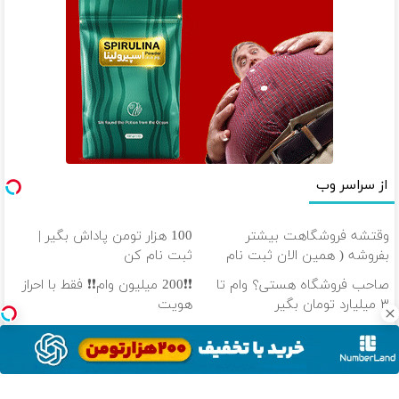
از سراسر وب
وقتشه فروشگاهت بیشتر
100 هزار تومن پاداش بگیر |
بفروشه ( همین الان ثبت نام
ثبت نام کن
کن )
صاحب فروشگاه هستی؟ وام تا
❗❗200 میلیون وام❗❗ فقط با احراز
۳ میلیارد تومان بگیر
هویت
کالا و خدمات خود را به صورت
از سود هیچ بازاری جا نمون!
اقساطی بفروشید
باکس سرمایه گذاری آبان تتر
دانلود آهنگ با کیفیت اصلی