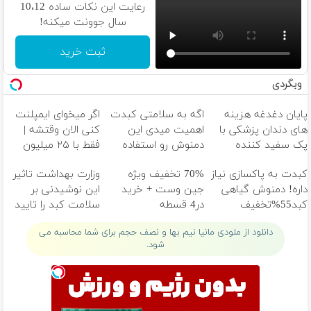
رعایت این نکات ساده 10،12
سال جوونت میکنه!
ثبت خرید
وبگردی
پایان دغدغه هزینه
اگه به سلامتی کبدت
اگر میخوای ایمپلنت
های دندان پزشکی با
اهمیت میدی این
کنی الان وقتشه |
پک سفید کننده
دمنوش رو استفاده
فقط با ۲۵ میلیون
خانگی
کن
تومان!!!
کبدت به پاکسازی نیاز
70% تخفیف ویژه
وزارت بهداشت تاثیر
داره! دمنوش گیاهی
جین وست + خرید
این نوشیدنی بر
کبد55%تخفیف
در4 قسطه
سلامت کبد را تایید
کرد(55%تخفیف)
دانلود از ملودی مانیا نیم بها و نصف حجم برای شما محاسبه می
شود.