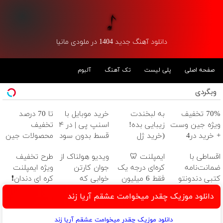
دانلود آهنگ جدید 1404 در ملودی مانیا
صفحه اصلی
پلی لیست
تک آهنگ
آلبوم
وبگردی
70% تخفیف
به لبخندت
خرید موبایل با
تا 70 درصد
ویژه جین وست
زیبایی بده!
اسنپ پی | در ۴
تخفیف
+ خرید در4
(خرید ژل
قسط بدون سود
محصولات جین
قسطه
سفیدکننده
و کارمزد!
وست + خرید در
اقساطی با
ایمپلنت 🦷
ویدیو هولناک از
طرح تخفیف
دندان
4 قسط
ضمانت‌نامه
کره‌ای درجه یک
جوان کارتن
ویژه ایمپلنت
با40%تخفیف)
کتبی دندونتو
فقط 6 میلیون
خوابی که
کره ای دندان❗
ایمپلنت کن ✅
تومن ❗
میلیاردر شد.
کلیک کن
دانلود موزیک چقدر میخوامت عشقم آریا زند
بدون سود
آموزش رایگان
دانلود موزیک چقدر میخوامت عشقم آریا زند