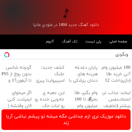
دانلود آهنگ جدید 1404 در ملودی مانیا
صفحه اصلی
پلی لیست
تک آهنگ
آلبوم
وبگردی
100 میلیون وام
پایان دغدغه
کشف جدید:
گردونه شانس
آنی خرید طلا
هزینه های
جلبک
بدون پوچ از PS5
(بازپرداخت 12
دندان پزشکی با
اسپیرولینا پیری
تا آیفون17 و
ماهه)
پک سفید
را متوقف می
بیت کوین 🔥
لبخند جذاب تر،
وام بگیر، طلا
این جعبه ی
اگر میخوای
کننده خانگی
کند50%تخفیف
اعتمادبنفس
بخر💰 تا 100
جادویی خنده رو
ایمپلنت کنی
بیشتر (تخفیف
میلیون وام
رو لبات حک
الان وقتشه |
تا امشب)
فوری بدون
میکنه
فقط با ۲۵
دانلود موزیک نری ازم جداشی مگه میشه تو پیشم نباشی آریا
ضامن
خرید40%تخفیف
میلیون تومان!!!
زند