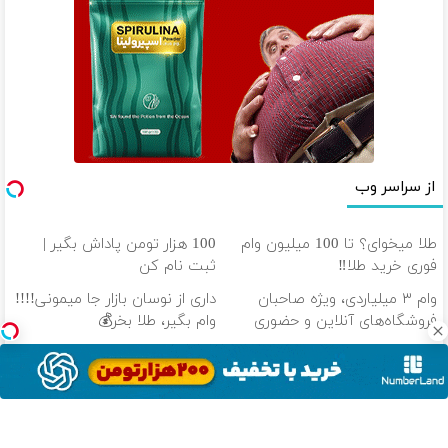
از سراسر وب
طلا میخوای؟ تا 100 میلیون وام
100 هزار تومن پاداش بگیر |
فوری خرید طلا‼️
ثبت نام کن
وام ۳ میلیاردی، ویژه صاحبان
داری از نوسان بازار جا میمونی!!!!
فروشگاه‌های آنلاین و حضوری
وام بگیر، طلا بخر💰
🔥خرید قسطی طلا با 100
امروز طلا بخر، یک‌ساله پرداختش
میلیون تومان وام فوری🔥
کن! (دریافت آنی وام)
دانلود آهنگ با کیفیت اصلی