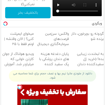
نمیکنی!)
باتخفیف بخر
وبگردی
گردونه رو بچرخون، دلار
والکس: سرزمین
میخوای ایمپلنت
برنده شو
فرصت‌های
کنی؟ | الان وقتشه |
سرمایه‌گذاری دیجیتال
اونم فقط با ۲۵
شما
میلیون تومان!!!
به لبخندت زیبایی
پایان دغدغه هزینه
ویدیو هولناک از جوان
بده! (خرید ژل
های دندان پزشکی با
کارتن خوابی که
سفیدکننده دندان
پک سفید کننده
میلیاردر شد. آموزش
با40%تخفیف)
خانگی
رایگان
دانلود از ملودی مانیا نیم بها و نصف حجم برای شما محاسبه می
شود.