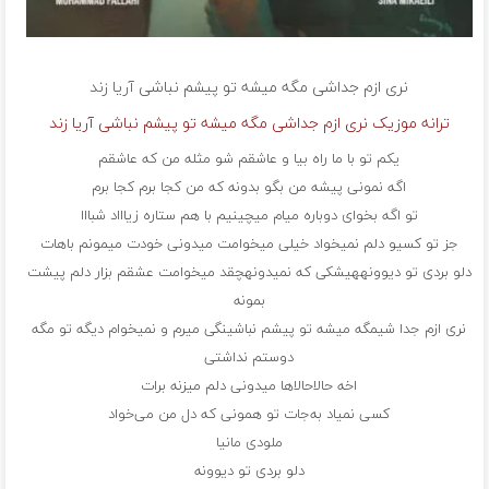
نری ازم جداشی مگه میشه تو پیشم نباشی
آریا زند
ترانه موزیک نری ازم جداشی مگه میشه تو پیشم نباشی آریا زند
یکم تو با ما راه بیا و عاشقم شو مثله من که عاشقم
اگه نمونی پیشه من بگو بدونه که من کجا برم کجا برم
تو اگه بخوای دوباره میام میچینیم با هم ستاره زیاااد شبااا
جز تو کسیو دلم نمیخواد خیلی میخوامت میدونی خودت میمونم باهات
دلو بردی تو دیوونههیشکی که نمیدونهچقد میخوامت عشقم بزار دلم پیشت
بمونه
نری ازم جدا شیمگه میشه تو پیشم نباشینگی میرم و نمیخوام دیگه تو مگه
دوستم نداشتی
اخه حالاحالاها میدونی دلم میزنه برات
کسی نمیاد به‌جات تو همونی که دل من می‌خواد
ملودی مانیا
دلو بردی تو دیوونه