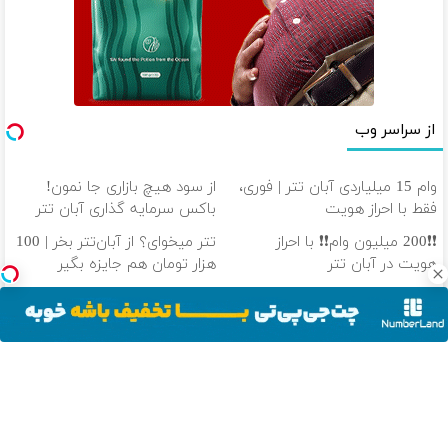
از سراسر وب
وام 15 میلیاردی آبان تتر | فوری،
از سود هیچ بازاری جا نمون!
فقط با احراز هویت
باکس سرمایه گذاری آبان تتر
❗❗200 میلیون وام❗❗ با احراز
تتر میخوای؟ از آبان‌تتر بخر | 100
هویت در آبان تتر
هزار تومان هم جایزه بگیر
40 درصد سود سالانه❗ از تورم جا
100 هزار تومن پاداش بگیر |
نمونی😲
ثبت نام کن
دانلود آهنگ با کیفیت اصلی
دانلود آهنگ با کیفیت 128