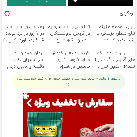
وبگردی
پایان دغدغه هزینه
تا 3میلیارد وام سرمایه
پماد درمان جای زخم
های دندان پزشکی با
در گردش فروشندگان
در ۷ روز در یزد تولید
پک سفید کننده
=> فروشگاهت رو
شد! (مشاوره بگیرید)
خانگی
ثبت کن
از بین بردن جای زخم
خریدار واقعی خودش
درمان همورویید با
های قدیمی، فقط در 3
میاد! فروش فوری
عمل سرپایی 30
هفته!! (بدون لیزر و
ماشین در همراه
دقیقه‌ای!بدون درد و
جراحی)
مکانیک
خونریزی، بدون نیاز
دانلود از ملودی مانیا نیم بها و نصف حجم برای شما محاسبه می
شود.