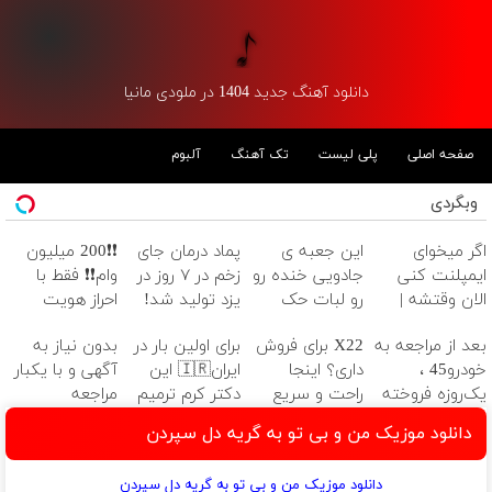
دانلود آهنگ جدید 1404 در ملودی مانیا
صفحه اصلی
پلی لیست
تک آهنگ
آلبوم
وبگردی
اگر میخوای
این جعبه ی
پماد درمان جای
❗❗200 میلیون
ایمپلنت کنی
جادویی خنده رو
زخم در ۷ روز در
وام❗❗ فقط با
الان وقتشه |
رو لبات حک
یزد تولید شد!
احراز هویت
فقط با ۲۵
میکنه
(مشاوره بگیرید)
بعد از مراجعه به
X22 برای فروش
برای اولین بار در
بدون نیاز به
میلیون تومان!!!
خرید40%تخفیف
خودرو45 ،
داری؟ اینجا
ایران🇮🇷 این
آگهی و با یکبار
یک‌روزه فروخته
راحت و سریع
دکتر کرم ترمیم
مراجعه
شد
بفروشش
کننده 23 روزه
دانلود موزیک من و بی تو به گریه دل سپردن
ساخت!
دانلود موزیک من و بی تو به گریه دل سپردن