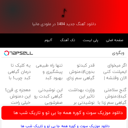
دانلود آهنگ جدید 1404 در ملودی مانیا
صفحه اصلی
پلی لیست
تک آهنگ
آلبوم
وبگردی
اگر میخوای
قدر کبدتو
تنها راه طبیعی
یه کلیک تا
ایمپلنت کنی
بدون!(دمنوش
پیشگیری و
درمان گیاهی
الان وقتشه |
گیاهی سم زدای
بهبود کبد
کبد چرب! با
فقط با ۲۵
کبد)55%تخفیف
چرب(دمنوش
55%تخفیف بخر
گنجِ سلامتی
وزارت بهداشت
این نوشیدنی
معجزه ی قرن!
میلیون تومان!!!
سم زدای
کبد(دمنوش
تاثیر این
گیاهی کبدت رو
این دمنوش
گیاهی)
گیاهی سم زدا با
نوشیدنی بر
صفرشویی
خیلی راحت
55%تخفیف)
سلامت کبد را
میکنه!تخفیف
کبدتو پاکسازی
دانلود موزیک سوت و کوره همه جا بی تو و تاریک شب ها
تایید
تا امشب
میکنه
کرد(55%تخفیف)
دانلود موزیک سوت و کوره همه جا بی تو و تاریک شب ها