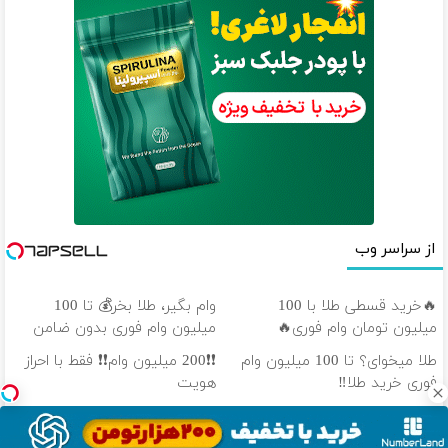
از سراسر وب
🔥خرید قسطی طلا با 100
وام بگیر، طلا بخر💰 تا 100
میلیون تومان وام فوری🔥
میلیون وام فوری بدون ضامن
طلا میخوای؟ تا 100 میلیون وام
❗❗200 میلیون وام❗❗ فقط با احراز
فوری خرید طلا‼️
هویت
طلا قسطی شد!!!!💰🔥
100 میلیون وام آنی خرید طلا
(بازپرداخت 12 ماهه)