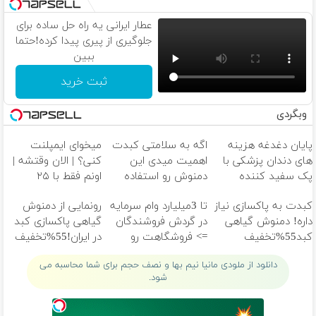
عطار ایرانی یه راه حل ساده برای
جلوگیری از پیری پیدا کرده!حتما
ببین
ثبت خرید
وبگردی
پایان دغدغه هزینه
اگه به سلامتی کبدت
میخوای ایمپلنت
های دندان پزشکی با
اهمیت میدی این
کنی؟ | الان وقتشه |
پک سفید کننده
دمنوش رو استفاده
اونم فقط با ۲۵
خانگی
کن
میلیون تومان!!!
کبدت به پاکسازی نیاز
تا 3میلیارد وام سرمایه
رونمایی از دمنوش
داره! دمنوش گیاهی
در گردش فروشندگان
گیاهی پاکسازی کبد
کبد55%تخفیف
=> فروشگاهت رو
در ایران!55%تخفیف
ثبت کن
دانلود از ملودی مانیا نیم بها و نصف حجم برای شما محاسبه می
شود.