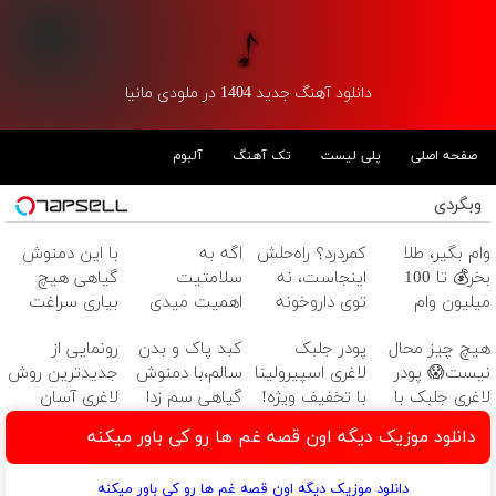
دانلود آهنگ جدید 1404 در ملودی مانیا
صفحه اصلی
پلی لیست
تک آهنگ
آلبوم
وبگردی
وام بگیر، طلا
کمردرد؟ راه‌حلش
اگه به
با این دمنوش
بخر💰 تا 100
اینجاست، نه
سلامتیت
گیاهی هیچ
میلیون وام
توی داروخونه
اهمیت میدی
بیاری سراغت
فوری بدون
این دمنوشو از
نمیاد
هیچ چیز محال
پودر جلبک
کبد پاک و بدن
رونمایی از
ضامن
دست نده
نیست😱 پودر
لاغری اسپیرولینا
سالم،با دمنوش
جدیدترین روش
لاغری جلبک با
با تخفیف ویژه!
گیاهی سم زدا
لاغری آسان
تخفیف
قوی ترین
(تخفیف تا
دانلود موزیک دیگه اون قصه غم ها رو کی باور میکنه
منتظرته!
چربیسوز جهان
امشب)
😊
دانلود موزیک دیگه اون قصه غم ها رو کی باور میکنه