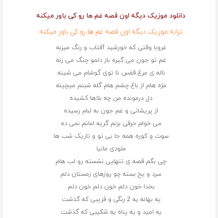
دانلود موزیک دیگه اون قصه غم ها رو کی باور میکنه
ترانه موزیک دیگه اون قصه غم ها رو کی باور میکنه
غروبا وقتی که خورشید آفتاب و رنگ میزنه
غم تو جون می گیره باز دلمو چنگ می زنه
ناله ی مرغ قفس تا توی گوشام می شینه
مژه هام از باغ چشم هام گله شبنم میچینه
دل درمونده من چه بلاها کشیده
از پریشانی و غم جون به لبام رسیده
می خوام حرفی بزنم گریه امانم نمی ده
سوت و کوره همه جا بی تو و تاریک شب ها
ملودی مانیا
چی بگم قصه ی تنهایی نشسته رو لب هام
سرد و یخ بسته چو روزهای زمستان دلم
بخدا خون دلم خون دلم خون دلم
یه بهانه یه 2 رنگی و فریبی که گذشت
یه امید و یه پناه یه شکیبی که گذشت