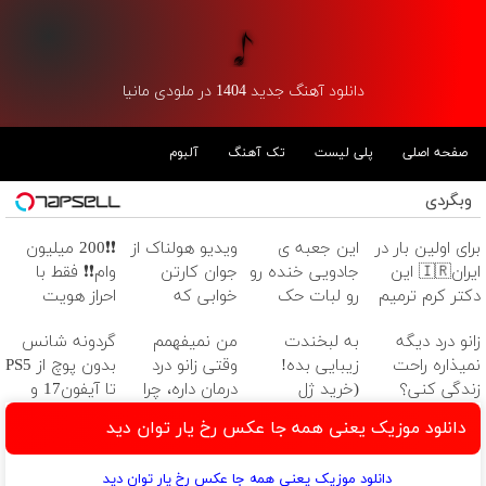
دانلود آهنگ جدید 1404 در ملودی مانیا
صفحه اصلی
پلی لیست
تک آهنگ
آلبوم
وبگردی
برای اولین بار در
این جعبه ی
ویدیو هولناک از
❗❗200 میلیون
ایران🇮🇷 این
جادویی خنده رو
جوان کارتن
وام❗❗ فقط با
دکتر کرم ترمیم
رو لبات حک
خوابی که
احراز هویت
کننده 23 روزه
میکنه
میلیاردر شد.
زانو درد دیگه
به لبخندت
من نمیفهمم
گردونه شانس
ساخت!
خرید40%تخفیف
آموزش رایگان
نمیذاره راحت
زیبایی بده!
وقتی زانو درد
بدون پوچ از PS5
زندگی کنی؟
(خرید ژل
درمان داره، چرا
تا آیفون17 و
سفیدکننده
دردش رو داری
بیت کوین 🔥
دانلود موزیک یعنی همه جا عکس رخ یار توان دید
دندان
تحمل میکنی؟❗
با40%تخفیف)
دانلود موزیک یعنی همه جا عکس رخ یار توان دید