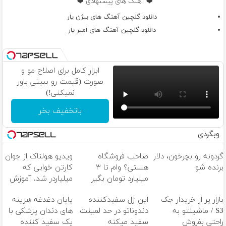
❤️ آهنگ های پیشنهادی ❤️
دانلود گلچین آهنگ های بیژن یار
دانلود گلچین آهنگ های امیر یار
ابزار کامل برای اصلاح مو و
صورت (قیمت رو ببینی باور
نمیکنی!)
باتخفیف بخر
وبگردی
گردونه رو بچرخون، دلار
صاحب فروشگاه
ویدیو هولناک از جوان
برنده شو
هستی؟ وام تا ۳
کارتن خوابی که
میلیارد تومان بگیر
میلیاردر شد. آموزش
رایگان
بازار پر از خریدار جک
این ژل سفیدکننده
پایان دغدغه هزینه
S3 / ماشینتو به
دندوناتو در حد لمینت
های دندان پزشکی با
راحتی بفروش
سفید میکنه
پک سفید کننده