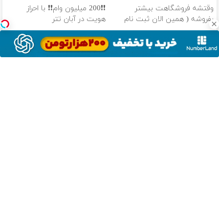
میره
وقتشه فروشگاهت بیشتر
❗❗200 میلیون وام❗❗ با احراز
بفروشه ( همین الان ثبت نام
هویت در آبان تتر
کن )
❗❗200 میلیون وام❗❗ در آبان تتر
100 هزار تومن پاداش بگیر |
احراز هویت کن
ثبت نام کن
دانلود آهنگ با کیفیت اصلی
دانلود آهنگ با کیفیت 128
تک آهنگ
آهنگ های داغ
دانلود موزیک حالا که کم کم و کم کم مثله بارون آسه نم نم