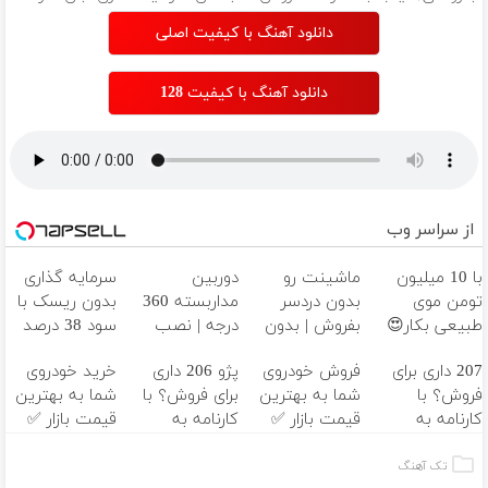
میره
دانلود آهنگ با کیفیت اصلی
دانلود آهنگ با کیفیت 128
از سراسر وب
با 10 میلیون
ماشینت رو
دوربین
سرمایه گذاری
تومن موی
بدون دردسر
مداربسته 360
بدون ریسک با
طبیعی بکار😍
بفروش | بدون
درجه | نصب
سود 38 درصد
کمسیون 😍
آسان و راحت
سالانه📈
207 داری برای
فروش خودروی
پژو 206 داری
خرید خودروی
فروش؟ با
شما به بهترین
برای فروش؟ با
شما به بهترین
کارنامه به
قیمت بازار ✅
کارنامه به
قیمت بازار ✅
بهترین قیمت
بهترین قیمت
بفروش!
بفروش!
تک آهنگ