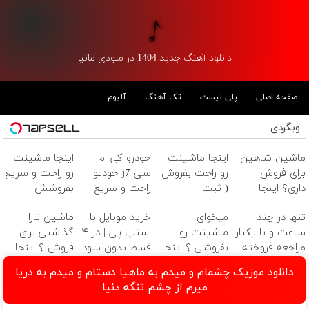
دانلود آهنگ جدید 1404 در ملودی مانیا
صفحه اصلی
پلی لیست
تک آهنگ
آلبوم
وبگردی
ماشین شاهین
اینجا ماشینت
خودرو کی ام
اینجا ماشینت
برای فروش
رو راحت بفروش
سی j7 خودتو
رو راحت و سریع
داری؟ اینجا
( ثبت
راحت و سریع
بفروشش
سریع و راحت
درخواست
بفروشش
تنها در چند
میخوای
خرید موبایل با
ماشین تارا
بفروش
فروش)
ساعت و با یکبار
ماشینت رو
اسنپ پی | در ۴
گذاشتی برای
مراجعه فروخته
بفروشی ؟ اینجا
قسط بدون سود
فروش ؟ اینجا
شد ✅
سریع و راحت
و کارمزد!
سریع و راحت
دانلود موزیک چشمام و ميدم به ماهيا دستام و ميدم به دريا
بفروشش ✅
بفروش
ميرم از چشم تنگه دنيا