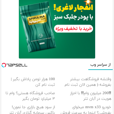
از سراسر وب
وقتشه فروشگاهت بیشتر
100 هزار تومن پاداش بگیر |
بفروشه ( همین الان ثبت نام
ثبت نام کن
کن )
❗❗200 میلیون وام❗❗ با احراز
صاحب فروشگاه هستی؟ وام تا
هویت در آبان تتر
۳ میلیارد تومان بگیر
خودرو mvm x33 میخوای
از سود هیچ بازاری جا نمون!
بفروشی؟ اینجا به سرعت فروش
باکس سرمایه گذاری آبان تتر