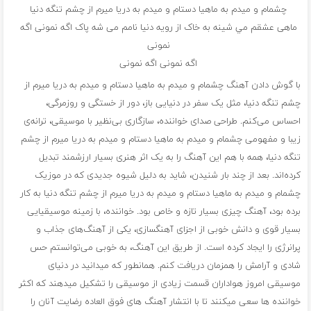
چشمام و ميدم به ماهيا دستام و ميدم به دريا ميرم از چشم تنگه دنيا
ماهی عشقم مي شينه به خاک از رویه دنيا نامم می شه پاک اگه نمونی اگه
نمونی
اگه نمونی اگه نمونی
با گوش دادن آهنگ چشمام و ميدم به ماهيا دستام و ميدم به دريا ميرم از
چشم تنگه دنيا، مثل یک سفر در دنیایی باز، دور از خستگی و روزمرگی،
احساس می‌کنم. طراحی صدای خواننده، سازگاری بی‌نظیر با موسیقی، ترانه‌ی
زیبا و مفهومی چشمام و ميدم به ماهيا دستام و ميدم به دريا ميرم از چشم
تنگه دنيا، همه با هم این آهنگ را به یک اثر هنری بسیار ارزشمند تبدیل
کرده‌اند. بعد از چند بار شنیدن، شاید به دلیل شیوه جدیدی که در موزیک
چشمام و ميدم به ماهيا دستام و ميدم به دريا ميرم از چشم تنگه دنيا به کار
برده بود، آهنگ چیزی بسیار تازه و خاص بود. خواننده، با زمینه موسیقیایی
بسیار قوی و دانش خوبی از اجزای آهنگسازی، یکی از آهنگ‌های جذاب و
پرانرژی را ایجاد کرده است. از طریق این آهنگ، به خوبی می‌توانستم حس
شادی و آرامش را همزمان دریافت کنم. همانطور که میدانید در دنیای
موسیقی امروز هواداران قسمت زیادی از موسیقی را تشکیل میدهند که اکثر
خواننده‌ ها سعی میکنند تا با انتشار آهنگ ‌های فوق العاده رضایت آنان را