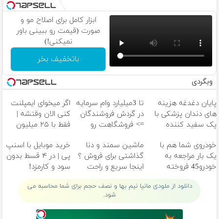
ابزار کامل برای اصلاح مو و
صورت (قیمت رو ببینی باور
نمیکنی!)
باتخفیف بخر
وبگردی
پایان دغدغه هزینه
تا 3میلیارد وام سرمایه
اگر میخوای ایمپلنت
های دندان پزشکی با
در گردش فروشندگان
کنی الان وقتشه |
پک سفید کننده
=> فروشگاهت رو
فقط با ۲۵ میلیون
خانگی
ثبت کن
تومان!!!
خودروی شما هم با
ماشین سمند و دنا
خرید موبایل با اسنپ
یک بار مراجعه به
گذاشتی برای فروش ؟
پی | در ۴ قسط بدون
خودرو45 فروخته
اینجا سریع و راحت
سود و کارمزد!
خواهد شد
بفروش
دانلود از ملودی مانیا نیم بها و نصف حجم برای شما محاسبه می
شود.