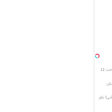
خرید طلا به صورت قسطی از دیجی‌کالا ( پرداخت 12
حانش
ی! باور