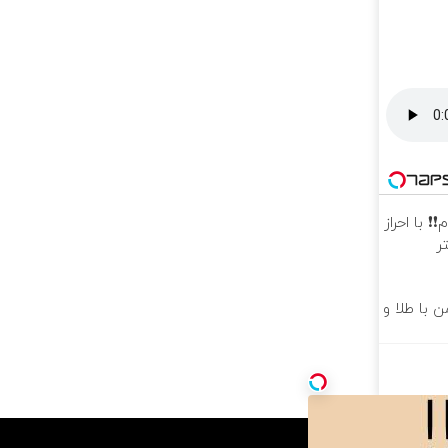
ام❗❗ با احراز
ر
 با طلا و