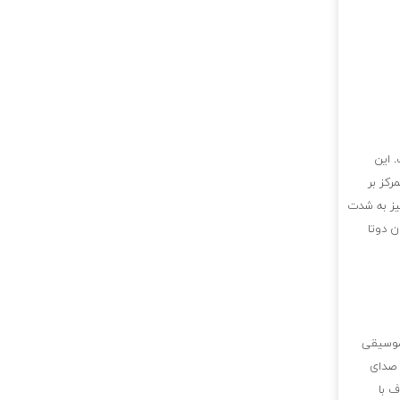
 این
رکز بر
نیز به شدت
ن دوتا
 موسیقی
 صدای
ف با