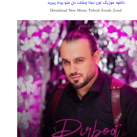
دانلود موزیک اون دوتا چشات دل منو برده پیربد
Download New Music Pirbod Zoode Zood