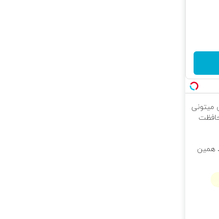
ی میتونی
حافظت
تر. همین