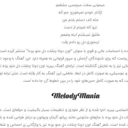
میمونی سفت میچسبی عشقمو
ازکنار خودم نمیخوری جم که
مثه کف دستم بلدم من
ترو که نمیدم از دست
عاشق نمیشدم اینه وضعم
اینجوری دل رو دادم رفت
ه با احساسات عالی و قوی با عنوان “اون دوتا چشات دل منو برده” منتشر کرده است.
باست که برای شنوندگان آرامش و سرور فراوانی به همراه دارد. این آهنگ با وجود تم
اساتی نیز را به نمایش گذاشته است. ترانه‌ی آهنگ پیربد اون دوتا چشات دل منو برده 
و موسیقی، به صورت کامل در ابعاد عاطفی این آهنگ به کار رفته است. متن ترانه او
ست که به صورت کامل حس‌های خود را در بین خطوط آن جا داده است.
احساسی پیربد اجرا شده و از نظر ملودی و تنظیمات بسیار باکیفیت و حرفه‌ای است.
دل منو برده با سازهای متنوعی مانند پیانو، گیتار، ویولون و درامز طراحی شده و با
 شده است. شعر آهنگ اون دوتا چشات دل منو برده نیز با واژگانی پر احساس و شفا