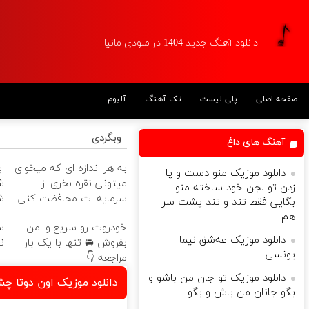
دانلود آهنگ جدید 1404 در ملودی مانیا
صفحه اصلی
پلی لیست
تک آهنگ
آلبوم
وبگردی
آهنگ های داغ
به هر اندازه ای که میخوای
دانلود موزیک منو دست و پا
میتونی نقره بخری از
ش
زدن تو لجن خود ساخته منو
سرمایه ات محافظت کنی
ش
بگایی فقط تند و تند پشت سر
هم
خودروت رو سریع و امن
س
دانلود موزیک عەشق نیما
بفروش 🚘 تنها با یک بار
ن
یونسی
مراجعه 👇
دانلود موزیک تو جان من باشو و
دانلود موزیک اون دوتا چش
بگو جانان من باش و بگو