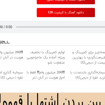
دانلود آهنگ با کیفیت 128
مه‌چیز برای کمپینگ و
لوازم کمپینگ با تخفیف
❗❗200 میلیون و
بیعت‌گردی؛ با بهترین
ویژه؛ آماده یک ماجراجویی
هویت در آبان تت
یمت از دیجی‌کالا
متفاوت شو
رمایه‌گذاری بلندمدت با
❗❗200 میلیون وام❗❗ فقط با
سرمایه گذاری امن
رید نقره از دیجی‌کالا
احراز هویت در آبان تتر
نقره | دیجی کالا