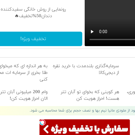
رونمایی از روش خانگی سفیدکننده
دندان50%تخفیف🔥
تخفیف ویژه!
سرمایه‌گذاری بلندمدت با خرید نقره
به هر اندازه ای که میخوا
از دیجی‌کالا
طلا بخری از سرمایه ات م
کنی
فوری،
هر کوینی که بخوای تو آبان تتر
وام 200 میلیونی آبان ت
هست! احراز هویت کن
الان احراز هویت کن!
لود از ملودی مانیا نیم بها و نصف حجم برای شما محاسبه می شود.