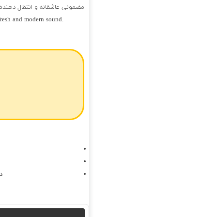
مضمونی عاشقانه و انتقال دهنده‌ی
fresh and modern sound.
فول آلبوم پیربد
د