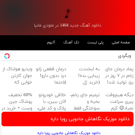
دانلود آهنگ جدید 1404 در ملودی مانیا
صفحه اصلی
پلی لیست
تک آهنگ
آلبوم
وبگردی
پماد درمان جای
به لبخندت
درمان قطعی زانو
ویدیو هولناک از
زخم در ۷ روز در
زیبایی بده!
درد بدون دارو!
جوان کارتن
یزد تولید شد!
(خرید ژل
((حتما
خوابی که
(مشاوره بگیرید)
سفیدکننده
پرسش‌نامه رو پر
میلیاردر شد.
دیگه هیچوقت
ترمیم جای زخم،
خلافی خودروتو
60% تخفیف
دندان
کن))
آموزش رایگان
پیری سراغت
بخیه و
الان ببین، با
پوشاک جین
با40%تخفیف)
نمیاد😉 کرم
سوختگی فقط
پلاک و کد ملی،
وست + خرید در
ضدچروک
در 3 هفته!!😍
بدون نیاز به
4 قسط
دانلود موزیک نگاهاش جادویی رویا داره
گیاهی👈🏻
مراجعه حضوری
45%تخفیف
دانلود موزیک نگاهاش جادویی رویا داره