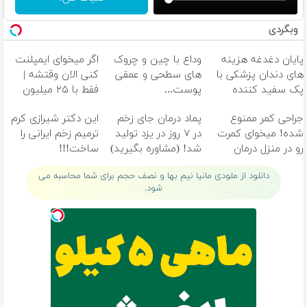
وبگردی
پایان دغدغه هزینه
وداع با چین و چروک
اگر میخوای ایمپلنت
های دندان پزشکی با
های سطحی و عمقی
کنی الان وقتشه |
پک سفید کننده
پوست...
فقط با ۲۵ میلیون
خانگی
تومان!!!
جراحی کمر ممنوع
پماد درمان جای زخم
این دکتر شیرازی کرم
شده! میخوای کمرت
در ۷ روز در یزد تولید
ترمیم زخم ایرانی را
رو در منزل درمان
شد! (مشاوره بگیرید)
ساخت!!!
کنی؟ ((پرسش‌نامه))
دانلود از ملودی مانیا نیم بها و نصف حجم برای شما محاسبه می
شود.