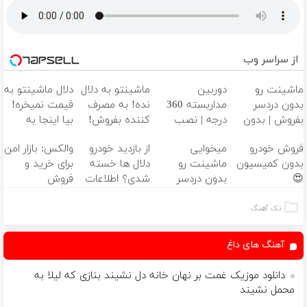
از سراسر وب
ماشینت رو
دوربین
ماشینتو به دلال
دلال ماشینتو به
بدون دردسر
مداربسته 360
نده! به مصرف
قیمت نمیخره!
بفروش | بدون
درجه | نصب
کننده بفروش!
بیا اینجا به
کمسیون 😍
آسان و راحت
بدون پاسخ به
قیمت
فروش خودرو
میخوایی
از بازدید خودرو
والکس: بازار امن
یک تماس
بفروش*فقط
بدون کمیسیون
ماشینت رو
دلال ها خسته
برای خرید و
خریدار واقعی*
😍
بدون دردسر
شدی؟ اطلاعات
فروش
بفروشی؟ بدون
ماشینت رو
دارایی‌های
کمیسیون
اینجا ثبت کن
دیجیتال
تک آهنگ
آهنگ های داغ
دانلود موزیک غمت بر نهان خانه دل نشیند بنازی که لیلا به
محمل نشیند