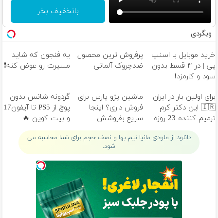
باتخفیف بخر
وبگردی
خرید موبایل با اسنپ
پرفروش ترین محصول
یه فنجون که شاید
پی | در ۴ قسط بدون
ضدچروک آلمانی
مسیرت رو عوض کنه❗
سود و کارمزد!
برای اولین بار در ایران
ماشین پژو پارس برای
گردونه شانس بدون
🇮🇷 این دکتر کرم
فروش داری؟ اینجا
پوچ از PS5 تا آیفون17
ترمیم کننده 23 روزه
سریع بفروشش
و بیت کوین 🔥
ساخت!
دانلود از ملودی مانیا نیم بها و نصف حجم برای شما محاسبه می
شود.