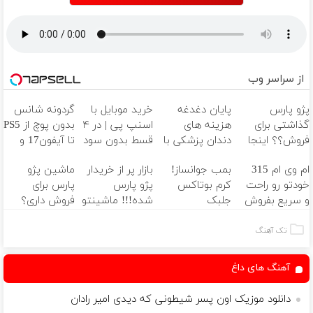
از سراسر وب
پژو پارس
پایان دغدغه
خرید موبایل با
گردونه شانس
گذاشتی برای
هزینه های
اسنپ پی | در ۴
بدون پوچ از PS5
فروش؟؟ اینجا
دندان پزشکی با
قسط بدون سود
تا آیفون17 و
راحت بفروشش
پک سفید
و کارمزد!
بیت کوین 🔥
ام وی ام 315
بمب جوانساز!
بازار پر از خریدار
ماشین پژو
کننده خانگی
خودتو رو راحت
کرم بوتاکس
پژو پارس
پارس برای
و سریع بفروش
جلبک
شده!!! ماشینتو
فروش داری؟
اسپیرولینا50%تخفیف
اینجا به راحتی
اینجا سریع
بفروش
بفروشش
تک آهنگ
آهنگ های داغ
دانلود موزیک اون پسر شیطونی که دیدی امیر رادان