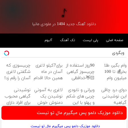
دانلود آهنگ جدید 1404 در ملودی مانیا
صفحه اصلی
پلی لیست
تک آهنگ
آلبوم
وبگردی
وام بگیر، طلا
90روز استفاده از
برای7کیلو لاغری
چربیسوزی که
بخر💰 تا 100
چربیسوز گیاهی
آسان در ماه
شگفتی لاغری
میلیون وام
👋🏻خدافظی
همین حالا اقدام
آسان را رقم زد!
فوری بدون
همیشگی با
کن!سفارش با
دوای درد چاقی
ویرانی و نابودی
لاغری به آسونیِ
نوشیدنی
ضامن
چاقی!خرید با
قیمت قدیم
این نوشیدنی
چربی های شکم
نوشیدن یک
گیاهی محبوب
تخفیف
گیاهیه
و پهلو با این
دمنوش خوش
برای افراد دارای
نوشیدنی
طعم
اضافه وزن!
دانلود موزیک دلمو پس میگیرم مال تو نیست
گیاهی
60%تخفیف
دانلود موزیک دلمو پس میگیرم مال تو نیست