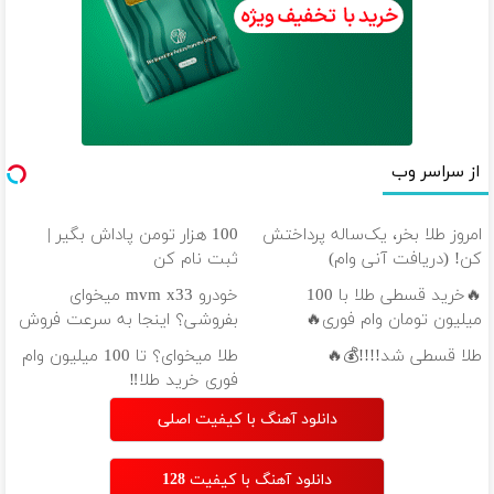
از سراسر وب
امروز طلا بخر، یک‌ساله پرداختش
100 هزار تومن پاداش بگیر |
کن! (دریافت آنی وام)
ثبت نام کن
🔥خرید قسطی طلا با 100
خودرو mvm x33 میخوای
میلیون تومان وام فوری🔥
بفروشی؟ اینجا به سرعت فروش
میره
طلا قسطی شد!!!!💰🔥
طلا میخوای؟ تا 100 میلیون وام
فوری خرید طلا‼️
دانلود آهنگ با کیفیت اصلی
دانلود آهنگ با کیفیت 128