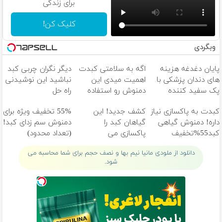
برای زندگی
کلیک کن!
وبگردی
پایان دغدغه هزینه
اگه به سلامتی کبدت
دیگر نگران چربی کبد
های دندان پزشکی با
اهمیت میدی این
نباشید این نوشیدنی
پک سفید کننده
دمنوش رو استفاده
راه حل
خانگی
کن
شماست55%تخفیف
کبدت به پاکسازی نیاز
کشف جدید! این
55% تخفیف ویژه برای
داره! دمنوش گیاهی
گیاهان کبد را
دمنوش سم زدای کبد!
کبد55%تخفیف
پاکسازی می
(تعداد محدود)
کنند(سفارش با
دانلود از ملودی مانیا نیم بها و نصف حجم برای شما محاسبه می
تخفیف ویژه)
شود.