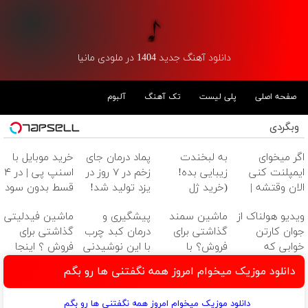
دانلود آهنگ جدید 1404 در ملودی مانیا
صفحه اصلی
پلی لیست
تک آهنگ
آلبوم
وبگردی
اگر میخوای
به لبخندت
پماد درمان جای
خرید موبایل با
ایمپلنت کنی
زیبایی بده!
زخم در ۷ روز در
اسنپ پی | در ۴
الان وقتشه |
(خرید ژل
یزد تولید شد!
قسط بدون سود
فقط با ۲۵
سفیدکننده
(مشاوره بگیرید)
و کارمزد!
ویدیو هولناک از
ماشین سمند
پیشگیری و
ماشین فیدلیتی
میلیون تومان!!!
دندان
جوان کارتن
گذاشتی برای
درمان کبد چرب
گذاشتی برای
با40%تخفیف)
خوابی که
فروش؟ با
با این نوشیدنی
فروش ؟ اینجا
میلیاردر شد.
خودرو45 سریع
گیاهی
سریع و راحت
دانلود موزیک میخوام امروز همه نگفتنی ها رو بگم
آموزش رایگان
بفروش
بفروش
دانلود موزیک میخوام امروز همه نگفتنی ها رو بگم