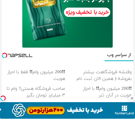
از سراسر وب
وقتشه فروشگاهت بیشتر
❗❗200 میلیون وام❗❗ فقط با احراز
بفروشه ( همین الان ثبت نام
هویت
کن )
❗❗200 میلیون وام❗❗ با احراز
صاحب فروشگاه هستی؟ وام تا
هویت در آبان تتر
۳ میلیارد تومان بگیر
❗❗200 میلیون وام❗❗ در آبان تتر
100 هزار تومن پاداش بگیر |
احراز هویت کن
ثبت نام کن
دانلود آهنگ با کیفیت اصلی