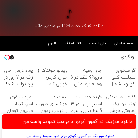
دانلود آهنگ جدید 1404 در ملودی مانیا
صفحه اصلی
پلی لیست
تک آهنگ
آلبوم
وبگردی
اگر میخوای
جای بخیه
ویدیو هولناک از
پماد درمان جای
ایمپلنت کنی
داری؟؟ فقط در 3
جوان کارتن
زخم در ۷ روز در
الان وقتشه |
هفته ترمیمش
خوابی که
یزد تولید شد!
فقط با ۲۵
کن!😍
میلیاردر شد.
(مشاوره بگیرید)
لاغری به آسونیِ
خرید موبایل با
لیفت و
آمپول لاغری
میلیون تومان!!!
آموزش رایگان
نوشیدن یک
اسنپ پی | در ۴
جوانسازی صورت
اسپارتینا، ا
دمنوش خوش
قسط بدون سود
و غبغب بدون
میلیون تومان
طعم
و کارمزد!
جراحی و دوران
ارزان‌تر از همه‌جا!
دانلود موزیک تو گمون کردی بری دنیا تمومه واسه من
نقاهت ✨
دانلود موزیک تو گمون کردی بری دنیا تمومه واسه من