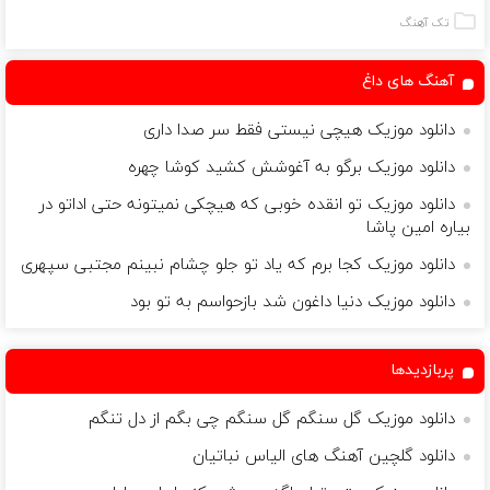
(مشاوره بگیرید)
بیت کوین 🔥
در 3 هفته!!😍
و کارمزد!
تک آهنگ
آهنگ های داغ
دانلود موزیک هیچی نیستی فقط سر صدا داری
دانلود موزیک برگو به آغوشش کشید کوشا چهره
دانلود موزیک تو انقده خوبی که هیچکی نمیتونه حتی اداتو در
بیاره امین پاشا
دانلود موزیک کجا برم که یاد تو جلو چشام نبینم مجتبی سپهری
دانلود موزیک دنیا داغون شد بازحواسم به تو بود
پربازدیدها
دانلود موزیک گل سنگم گل سنگم چی بگم از دل تنگم
دانلود گلچین آهنگ های الیاس نباتیان