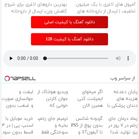
داروخانه‌
آمپول های لاغری با یک میلیون
بهترین داروهای لاغری برای شروع
تخفیف | ارسال از داروخانه های
کاهش وزن، ارسال از داروخانه
معتبر
های نزدیکت!
دانلود آهنگ با کیفیت اصلی
دانلود آهنگ با کیفیت 128
از سراسر وب
پایان دغدغه
اگر میخوای
ویدیو هولناک از
لیفت و
هزینه های
ایمپلنت کنی
جوان کارتن
جوانسازی صورت
دندان پزشکی با
همین الان
خوابی که
و غبغب بدون
پک سفید
وقتشه | فقط با
میلیاردر شد.
جراحی و دوران
پماد درمان جای
گردونه شانس
ترمیم جای زخم،
خرید موبایل با
کننده خانگی
۲۵ میلیون
آموزش رایگان
نقاهت ✨
زخم در ۷ روز در
بدون پوچ از PS5
بخیه و
اسنپ پی | در ۴
تومان!!!
یزد تولید شد!
تا آیفون17 و
سوختگی فقط
قسط بدون سود