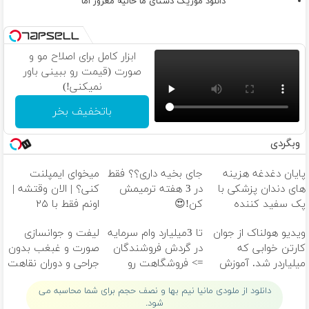
دانلود موزیک دستای ما خالیه مغرور اما
ابزار کامل برای اصلاح مو و
صورت (قیمت رو ببینی باور
نمیکنی!)
باتخفیف بخر
وبگردی
پایان دغدغه هزینه
جای بخیه داری؟؟ فقط
میخوای ایمپلنت
های دندان پزشکی با
در 3 هفته ترمیمش
کنی؟ | الان وقتشه |
پک سفید کننده
کن!😍
اونم فقط با ۲۵
خانگی
میلیون تومان!!!
ویدیو هولناک از جوان
تا 3میلیارد وام سرمایه
لیفت و جوانسازی
کارتن خوابی که
در گردش فروشندگان
صورت و غبغب بدون
میلیاردر شد. آموزش
=> فروشگاهت رو
جراحی و دوران نقاهت
رایگان
ثبت کن
✨
دانلود از ملودی مانیا نیم بها و نصف حجم برای شما محاسبه می
شود.