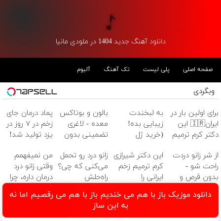
دانلود آهنگ جدید 1404 در ملودی مانیا
صفحه اصلی
پلی لیست
تک آهنگ
آلبوم
وبگردی
برای اولین بار در
به لبخندت
بالون و بوتاکس
پماد درمان جای
ایران🇮🇷 این
زیبایی بده!
معده - لاغری
زخم در ۷ روز در
دکتر کرم ترمیم
(خرید ژل
تضمینی بدون
یزد تولید شد!
کننده 23 روزه
سفیدکننده
جراحی
(مشاوره بگیرید)
از شر زانو دردت
این دکتر شیرازی
زانو درد رو تحمل
من نمیفهمم
ساخت!
دندان
راحت شو -
کرم ترمیم زخم
می‌کنی که چی؟
وقتی زانو درد
با40%تخفیف)
بدون قرص و
ایرانی را
راه‌حلش
درمان داره، چرا
عمل
ساخت!!!
همین‌جاست!
دردش رو داری
دانلود موزیک باز با هم می خندیم باز با هم می رقصیم اما نه
تحمل میکنی؟❗
به این ساز