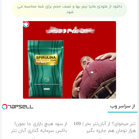
تخصص
کن◖
میکنی؟❗
دانلود از ملودی مانیا نیم بها و نصف حجم برای شما محاسبه می
شود.
از سراسر وب
تتر میخوای؟ از آبان‌تتر بخر | 100
از سود هیچ بازاری جا نمون!
هزار تومان هم جایزه بگیر
باکس سرمایه گذاری آبان تتر