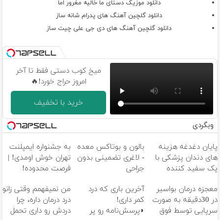
دانلود موزیک دستای ما خالیه مغرور اما
دانلود گلچین آهنگ های پدرام شانه ساز
دانلود گلچین آهنگ های دی جی علی چیت ساز
میخ کوب دستی فقط تا آخر
امروز حراج خورد!🔥
خرید با تخفیف
وبگردی
پایان دغدغه هزینه
بالون و بوتاکس معده
به جشنواره ایمپلنت
های دندان پزشکی با
- لاغری تضمینی بدون
تهران خوش اومدی! |
پک سفید کننده
جراحی
فرصت محدوده!
خانگی
مشاوره رایگان بگیر!
معجزه درمان بواسیر
آخرین باری که درد
من نمیفهمم وقتی زانو
در 30دقیقه به صورت
کمر داری!
درد درمان داره، چرا
سرپایی توسط فوق
◗پرسش‌نامه رو پر
دردش رو داری تحمل