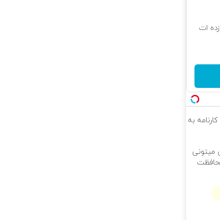
 که شگفت زده ات
کارنامه به
ی میتونی
محافظت