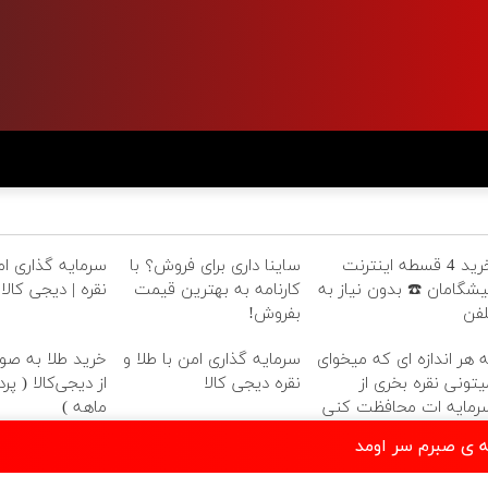
خرید 4 قسطه اینترنت
ساینا داری برای فروش؟ با
سرمایه گذاری امن
یشگامان ☎️ بدون نیاز به
کارنامه به بهترین قیمت
نقره | دیجی کالا
لفن
بفروش!
ه هر اندازه ای که میخوای
سرمایه گذاری امن با طلا و
خرید طلا به ص
یتونی نقره بخری از
نقره دیجی کالا
رمایه ات محافظت کنی
ماهه )
ه ی صبرم سر اومد