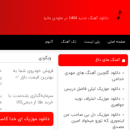
دانلود آهنگ جدید 1404 در ملودی مانیا
صفحه اصلی
پلی لیست
تک آهنگ
آلبوم
وبگردی
آهنگ های داغ
فروش خودروی شما به
دانلود گلچین آهنگ های مهدی
بهترین قیمت بازار ✅
پ
خدامی
ت
دانلود موزیک لیلی فاضل دریس
سرمایه‌گذاری بلندمدت با
ب
دانلود موزیک اعتراف نوید
خرید طلا از دیجی‌کالا
م
جواهری
س
دانلود موزیک دل بی صاحب من
دانلود موزیک ای خدا کاس
اینجوری که تورو میخواد امین
مصدق