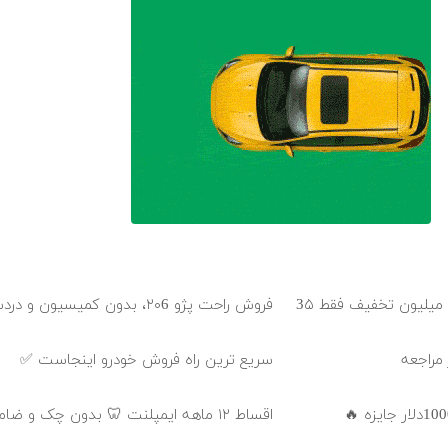
بلفاروپلاستی پلک پایین با ۱۰ میلیون تخفیف فقط 3۵
فروش راحت پژو ۲۰6، بدون کمیسیون و دردسر
 مراجعه
سریع ترین راه فروش خودرو اینجاست ✅
اقساط ۱۲ ماهه ایمپلنت 🦷 بدون چک و ضامن ✅