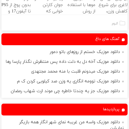
لاغری برای شروع
موها با استفاده
جوان کارتن
بدون پوچ از PS5
کاهش وزن،
از روش
خوابی که
تا آیفون17 و
ارسال از داروخانه
گیاهی45%تخفیف
میلیاردر شد.
بیت کوین 🔥
های نزدیکت!
فقط امروز
آموزش رایگان
آلبوم
آهنگ های داغ
دانلود موزیک خستم از روزهای باتو دمور
دانلود موزیک آخه دل به دلت داده پس منتظرش نگذار پارسا رها
دانلود موزیک میدونم قلبت با منه محمد مجتهدی
دانلود موزیک توومه انگاری یه وزن صد کیلویی کردن ک م
دانلود موزیک جز یه چندتا خاطره چی موند ازت شهاب رمضان
پربازدیدها
دانلود موزیک واسه من غریبه نمای شهر انگار همه بازیگر
نمایشن