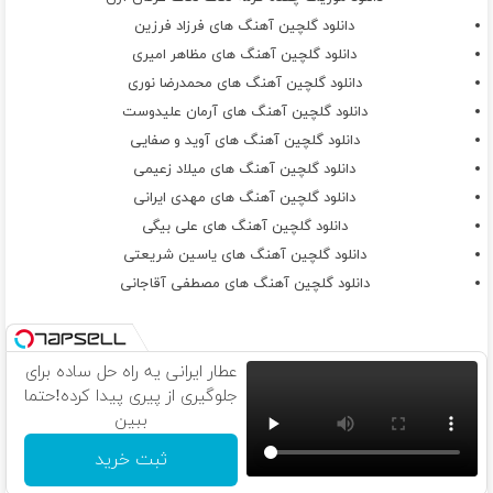
منو باش تو دلم میگفتم خوبه حالم که خندوندمت
دانلود گلچین آهنگ های فرزاد فرزین
تو سرم همه جا کشوندمت نرقصیدم رقصوندنت
دانلود گلچین آهنگ های مظاهر امیری
آره نبودم واسه همه بودم واسه خودم نبودم
دانلود گلچین آهنگ های محمدرضا نوری
بیا رو راست باشیم باهم
دانلود گلچین آهنگ های آرمان علیدوست
تو این شبایی که ندارمت چقد قدم طلب کارم ازت
دانلود گلچین آهنگ های آوید و صفایی
صدا میزد‌ برم نگاه کنم فقط
دانلود گلچین آهنگ های میلاد زعیمی
می‌خوام واست بگم ولی هلم میدن عقب
دانلود گلچین آهنگ های مهدی ایرانی
من حریفت نمیشم زورت زیاده تو بدنم
دانلود گلچین آهنگ های علی بیگی
سرتاپام توو گچه بس که تصادفی بودم
دانلود گلچین آهنگ های یاسین شریعتى
من هرجا پا گذاشتم همه تصادفی بودن
دانلود گلچین آهنگ های مصطفی آقاجانی
یه جوری دوری نزدیکم شی نمیرسه زورم
به تو به هرکی شکل توئه تصادفی اونم
من همیشه کم بودم نگو نبودم
عطار ایرانی یه راه حل ساده برای
دندون لق بودم نگو نبودم
جلوگیری از پیری پیدا کرده!حتما
یه میخ کج بودم نگو نبودم
ببین
نبودی من بودم نگو نبودم
ثبت خرید