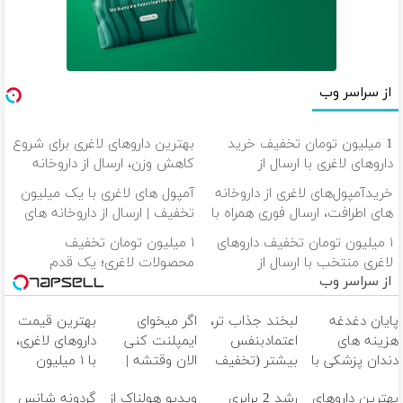
از سراسر وب
1 میلیون تومان تخفیف خرید
بهترین داروهای لاغری برای شروع
داروهای لاغری با ارسال از
کاهش وزن، ارسال از داروخانه
داروخانه و پک یخ!
های نزدیکت!
خریدآمپول‌های لاغری از داروخانه
آمپول های لاغری با یک میلیون
های اطرافت، ارسال فوری همراه با
تخفیف | ارسال از داروخانه های
پک یخ!
معتبر
۱ میلیون تومان تخفیف داروهای
۱ میلیون تومان تخفیف
لاغری منتخب با ارسال از
محصولات لاغری؛ یک قدم
از سراسر وب
داروخانه نزدیکت
نزدیک‌تر به شروع کاهش وزن
پایان دغدغه
لبخند جذاب تر،
اگر میخوای
بهترین قیمت
هزینه های
اعتمادبنفس
ایمپلنت کنی
داروهای لاغری،
دندان پزشکی با
بیشتر (تخفیف
الان وقتشه |
با ۱ میلیون
پک سفید
تا امشب)
فقط با ۲۵
تخفیف و ارسال
بهترین داروهای
رشد 2 برابری
ویدیو هولناک از
گردونه شانس
کننده خانگی
میلیون تومان!!!
از داروخانه‌