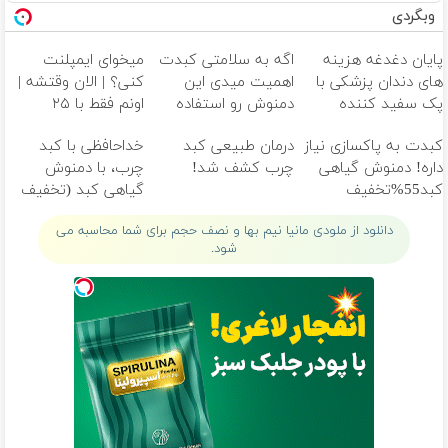
وبگردی
پایان دغدغه هزینه
اگه به سلامتی کبدت
میخوای ایمپلنت
های دندان پزشکی با
اهمیت میدی این
کنی؟ | الان وقتشه |
پک سفید کننده
دمنوش رو استفاده
اونم فقط با ۲۵
خانگی
کن
میلیون تومان!!!
کبدت به پاکسازی نیاز
درمان طبیعی کبد
خداحافظی با کبد
داره! دمنوش گیاهی
چرب کشف شد!
چرب، با دمنوش
کبد55%تخفیف
گیاهی کبد (تخفیف
ویژه امروز)
دانلود از ملودی مانیا نیم بها و نصف حجم برای شما محاسبه می
شود.