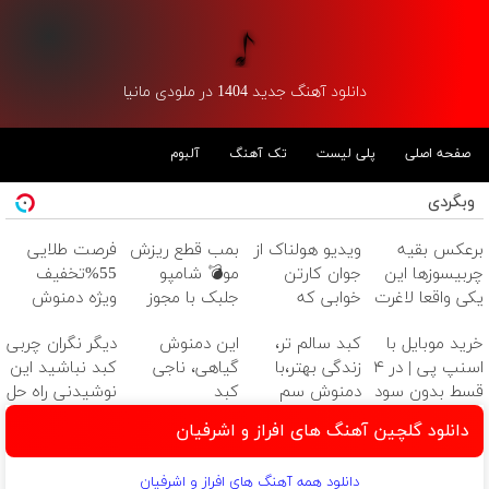
دانلود آهنگ جدید 1404 در ملودی مانیا
صفحه اصلی
پلی لیست
تک آهنگ
آلبوم
وبگردی
برعکس بقیه
ویدیو هولناک از
بمب قطع ریزش
فرصت طلایی
چربیسوزها این
جوان کارتن
مو💣 شامپو
55%تخفیف
یکی واقعا لاغرت
خوابی که
جلبک با مجوز
ویژه دمنوش
میکنه (لینک
میلیاردر شد.
وزارت بهداشت
سم زدای کبد
خرید موبایل با
کبد سالم تر،
این دمنوش
دیگر نگران چربی
خرید پودر
آموزش رایگان
اسنپ پی | در ۴
زندگی بهتر،با
گیاهی، ناجی
کبد نباشید این
جلبک)
قسط بدون سود
دمنوش سم
کبد
نوشیدنی راه حل
و کارمزد!
زدا(بزن و با
شماست55%تخفیف
شماست55%تخفیف
دانلود گلچین آهنگ های افراز و اشرفیان
تخفیف بخر)
دانلود همه آهنگ های افراز و اشرفیان