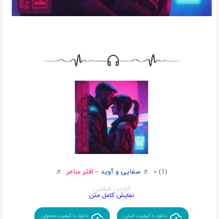
(1) » ♬
صفایی و آوید
–
افتر سامر
♬
کورس صفایی
اگه جایی
گفتن از‌من
دانلود با کیفیت اصلی
دانلود با کیفیت معمولی