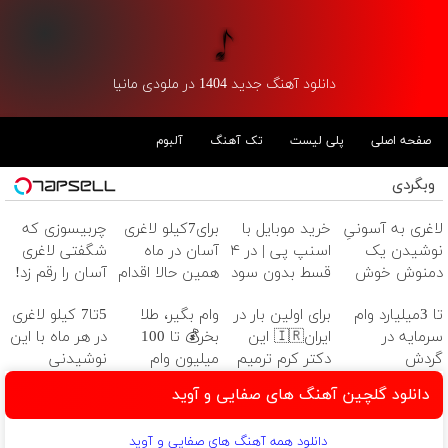
دانلود آهنگ جدید 1404 در ملودی مانیا
صفحه اصلی
پلی لیست
تک آهنگ
آلبوم
وبگردی
لاغری به آسونیِ
خرید موبایل با
برای7کیلو لاغری
چربیسوزی که
نوشیدن یک
اسنپ پی | در ۴
آسان در ماه
شگفتی لاغری
دمنوش خوش
قسط بدون سود
همین حالا اقدام
آسان را رقم زد!
طعم
و کارمزد!
کن!سفارش با
تا 3میلیارد وام
برای اولین بار در
وام بگیر، طلا
5تا7 کیلو لاغری
قیمت قدیم
سرمایه در
ایران🇮🇷 این
بخر💰 تا 100
در هر ماه با این
گردش
دکتر کرم ترمیم
میلیون وام
نوشیدنی
فروشندگان =>
کننده 23 روزه
فوری بدون
گیاهی❗ سفارش
دانلود گلچین آهنگ های صفایی و آوید
فروشگاهت رو
ساخت!
ضامن
با نصف قیمت
ثبت کن
🔥
دانلود همه آهنگ های صفایی و آوید