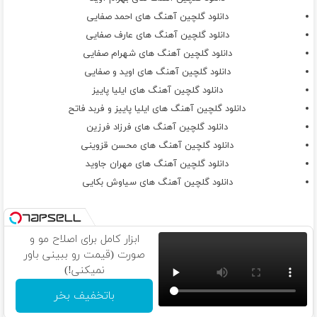
ولی یادم اومد متر کردیم همه جارو باهم
دانلود گلچین آهنگ های احمد صفایی
مگه میشه نباشی الان
دانلود گلچین آهنگ های عارف صفایی
بگو‌مگه میشه همه چی شه یهویی خراب
دانلود گلچین آهنگ های شهرام صفایی
میدونم من مثه قبل
دانلود گلچین آهنگ های اوید و صفایی
پس الکی هی اکتای دکوری نیا
دانلود گلچین آهنگ های ایلیا پاییز
دلم واست تنگه
دانلود گلچین آهنگ های ایلیا پاییز و فربد فاتح
ولی نمیخوام ببینمت من یه ثانیه دیگه
دانلود گلچین آهنگ های فرزاد فرزین
دیگه مخم شده بنگر
دانلود گلچین آهنگ های محسن قزوینی
هی پک میزنم به سیگاری که‌ کامی نمیده
دانلود گلچین آهنگ های مهران جاوید
کورس ۲ صفایی
دانلود گلچین آهنگ های سیاوش بکایی
اگه جایی
گفتن از‌من
گریه نکن نه
ابزار کامل برای اصلاح مو و
واست مردم قبلا
صورت (قیمت رو ببینی باور
این پاییز
نمیکنی!)
فرصت از دست رفت
بی خوابی
باتخفیف بخر
منم جوینتم دستم