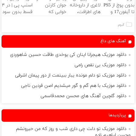
بدون پوچ از PS5
لاغری از داروخانه
جوان کارتن
اسنپ پی | در ۴
ثبت کن
تا آیفون17 و
های اطرافت،
خوابی که
قسط بدون سود
بیت کوین 🔥
ارسال فوری
میلیاردر شد.
و کارمزد!
همراه با پک یخ!
آموزش رایگان
آلبوم
آهنگ های داغ
دانلود موزیک هیجرانا اینان کی یوخدی طاقت حسین شاهوردی
دانلود موزیک بی نقص رامی
دانلود موزیک تو دلم مونده یبار ببینمت از دور پیمان اشرفی
دانلود موزیک با هم گم و گور میشدیم اصن فردین ناجی
دانلود گلچین آهنگ های محسن محمدقاسمی
پربازدیدها
دانلود موزیک تو دلت چی داری شب و روز که من حیرونشم
محسن ابراهیم زاده