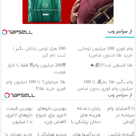
از سراسر وب
وام فوری 100 میلیون تومانی
100 هزار تومن پاداش بگیر |
خرید طلا (بدون ضامن)
ثبت نام کن
طلا قسطی شد!!!!💰🔥
❗❗200 میلیون وام❗❗ فقط با احراز
هویت
وام بگیر، طلا بخر💰 تا 100
طلا میخوای؟ تا 100 میلیون وام
میلیون وام فوری بدون ضامن
فوری خرید طلا‼️
از سراسر وب
تا 3میلیارد وام
پایان دغدغه
بهترین داروهای
بهترین قیمت
سرمایه در
هزینه های
لاغری برای شروع
داروهای لاغری،
گردش
دندان پزشکی با
کاهش وزن،
با ۱ میلیون
فروشندگان =>
پک سفید
ارسال از داروخانه
تخفیف و ارسال
گردونه شانس
خریدآمپول‌های
ویدیو هولناک از
خرید موبایل با
فروشگاهت رو
کننده خانگی
های نزدیکت!
از داروخانه‌