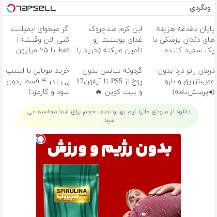
وبگردی
ورس ۲ اوید
منو تو باس بشیم تراپی
پایان دغدغه هزینه
این کرم ضدچروک
اگر میخوای ایمپلنت
اگه باشم ا کوکایین میپری رو‌کتامین
های دندان پزشکی با
غذای پوستت رو
کنی الان وقتشه |
رابطه نرسید به پاییز
پک سفید کننده
تامین میکنه (خرید با
فقط با ۲۵ میلیون
خودمو‌خالی میکنم با دو سه تا پلاگین
خانگی
40%تخفیف)
تومان!!!
بگو بگو بهم تهش چیشد
درمان زانو درد بدون
گردونه شانس بدون
خرید موبایل با اسنپ
عمل،تزریق و دارو
پوچ از PS5 تا آیفون17
پی | در ۴ قسط بدون
من چشاتو میخواستم تنت بره کی شد
(◂پرسش‌نامه)
و بیت کوین 🔥
سود و کارمزد!
الان از یادتو رفته همه چی
دلت تنگ میشه من میکنم تلافیشو
دانلود از ملودی مانیا نیم بها و نصف حجم برای شما محاسبه می
جلوم دو تا سایده
شود.
جفتشون مثه همن برام بی فایده
رو مخمه پوکسایده
خندمو نمیبینه حتی دیگه این اینه
خشابه قرصا خالی
با فشار عصبی بالام با ودکا پایین