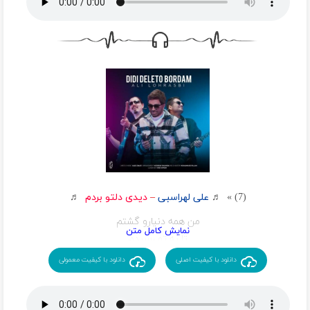
جای توئه فقط تا ابد چپ سینم
جون میگیره تنم تورو بغل میگیرم
بلدی چجوری با دست و دلبازی بهم بدی عشق
من نیستم از اونا که قول بده و بزنه زیرش
پس کنارتم مراقبم نشه یه تار مو کم ازت
سر تو یه نفر شوخی ندارم اصلا
لازممی مثل نفس تورو از دست مگه میدم
جای توئه فقط تا ابد چپ سینم
جون میگیره تنم تورو بغل میگیرم
(7) » ♬
علی لهراسبی
–
دیدی دلتو بردم
♬
من همه دنیارو گشتم
تا به تو رسیدم
توی دیوونگی
دانلود با کیفیت اصلی
دانلود با کیفیت معمولی
رو دست خودم ندیدم
تو بیا کوچه ها خیلی چشم براهن
هی نگو از دلت خیلی راهه تا من