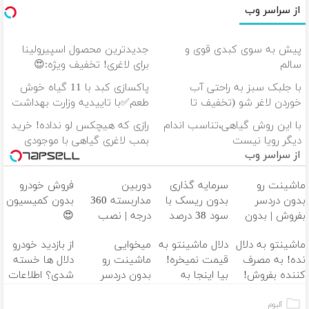
از سراسر وب
پیش به سوی کبدی قوی و
جدیدترین محصول اسپیرولینا
سالم
برای لاغری! تخفیف ویژه:😍
با جلبک سبز به راحتی آب
پاکسازی کبد با 11 گیاه خوش
خوردن لاغر شو (تخفیف تا
طعم✅با تاییدیه وزارت بهداشت
امشب)
با این روش گیاهی،تناسب اندام
رازی که هیچکس لو نداده! خرید
دیگر رویا نیست
بمب لاغری گیاهی با موجودی
از سراسر وب
محدود
ماشینت رو
سرمایه گذاری
دوربین
فروش خودرو
بدون دردسر
بدون ریسک با
مداربسته 360
بدون کمیسیون
بفروش | بدون
سود 38 درصد
درجه | نصب
😍
کمسیون 😍
سالانه📈
آسان و راحت
ماشینتو به دلال
دلال ماشینتو به
میخوایی
از بازدید خودرو
نده! به مصرف
قیمت نمیخره!
ماشینت رو
دلال ها خسته
کننده بفروش!
بیا اینجا به
بدون دردسر
شدی؟ اطلاعات
بدون پاسخ به
قیمت
بفروشی؟ بدون
ماشینت رو
یک تماس
بفروش*فقط
کمیسیون
اینجا ثبت کن
آلبوم