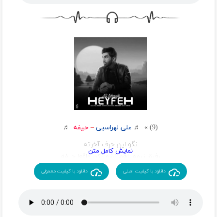
آخه تو شاهرگ منی ببری ازم من میمیرم
تو عشق کامل منی تو قلبمی میتپی تو سینم
شده اسمت قسمم حرف باهات نزنم هر شب پکرم
من ماهی و تو آب تو مرواریدی تو عمق بدنم
بگیریم عکس دوتایی و همه بگن میان به هم خدایی
هی بپرس ازم عاشق شدی منم بگم عشقم شمایی
تو منو داری منم نمیذارم بیاد دور و برت غم
گل نیلوفر من شر دشمنای دور و برت کم
آخه تو شاهرگ منی ببری ازم من میمیرم
تو عشق کامل منی تو قلبمی میتپی تو سینم
شده اسمت قسمم حرف باهات نزنم هر شب پکرم
(9) » ♬
علی لهراسبی
–
حیفه
♬
من ماهی و تو آب تو مرواریدی تو عمق بدنم
نگو این حرف آخرته
رفیق نیمه راهم نشو نکن واقعا حیفه
من با تو پرواز میکنه
دانلود با کیفیت اصلی
دانلود با کیفیت معمولی
قلبم بی تو میشه بال من نصفه
کی میشه واسه من مثلت
چی فکر میکردم چی شد اون چشمای خوشگلت