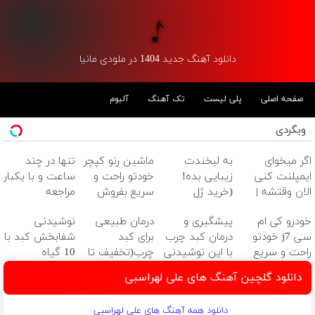
دانلود آهنگ جدید 1404 در ملودی مانیا
صفحه اصلی
پلی لیست
تک آهنگ
آلبوم
وبگردی
اگر میخوای
به لبخندت
ماشین رنو کپچر
تنها در چند
ایمپلنت کنی
زیبایی بده!
خودتو راحت و
ساعت و با یکبار
الان وقتشه |
(خرید ژل
سریع بفروش
مراجعه
فقط با ۲۵
سفیدکننده
خودرو کی ام
پیشگیری و
درمان طبیعی
نوشیدنی
میلیون تومان!!!
دندان
سی j7 خودتو
درمان کبد چرب
برای کبد
شفابخش کبد با
با40%تخفیف)
راحت و سریع
با این نوشیدنی
چرب(تخفیف تا
10 گیاه
بفروشش
گیاهی
24 ساعت)
موثر(تخفیف تا
دانلود گلچین آهنگ های علی لهراسبی
امشب)
دانلود همه آهنگ های علی لهراسبی