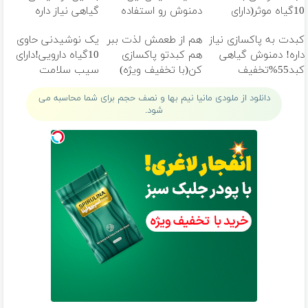
10گیاه موثر(دارای
دمنوش رو استفاده
گیاهی نیاز داره
مجوز وزارت بهداشت)
کن
کبدت به پاکسازی نیاز
هم از طعمش لذت ببر
یک نوشیدنی حاوی
داره! دمنوش گیاهی
هم کبدتو پاکسازی
10گیاه دارویی!دارای
کبد55%تخفیف
کن(با تخفیف ویژه)
سیب سلامت
دانلود از ملودی مانیا نیم بها و نصف حجم برای شما محاسبه می
شود.