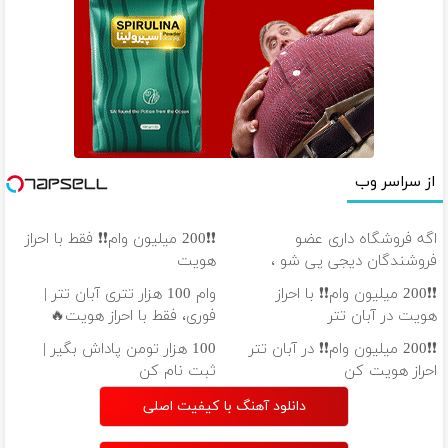
از سراسر وب
اگه فروشگاه داری عضو
❗❗200 میلیون وام❗❗ فقط با احراز
فروشندگان دیجی پی شو ،
هویت
فروش رو بالا ببر
❗❗200 میلیون وام❗❗ با احراز
وام 100 هزار تتری آبان تتر |
هویت در آبان تتر
فوری، فقط با احراز هویت🔥
❗❗200 میلیون وام❗❗ در آبان تتر
100 هزار تومن پاداش بگیر |
احراز هویت کن
ثبت نام کن
دانلود آهنگ با کیفیت اصلی