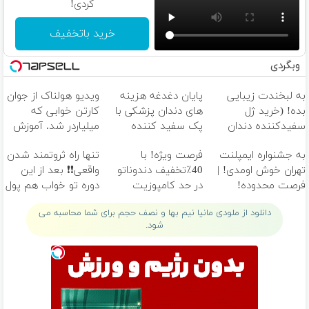
کردی!
خرید باتخفیف
وبگردی
به لبخندت زیبایی
پایان دغدغه هزینه
ویدیو هولناک از جوان
بده! (خرید ژل
های دندان پزشکی با
کارتن خوابی که
سفیدکننده دندان
پک سفید کننده
میلیاردر شد. آموزش
با40%تخفیف)
خانگی
رایگان
به جشنواره ایمپلنت
فرصت ویژه! با
تنها راه ثروتمند شدن
تهران خوش اومدی! |
40٪تخفیف دندوناتو
واقعی❗❗ بعد از این
فرصت محدوده!
در حد کامپوزیت
دوره تو خواب هم پول
مشاوره رایگان بگیر!
سفید کن
در بیار😍
دانلود از ملودی مانیا نیم بها و نصف حجم برای شما محاسبه می
شود.