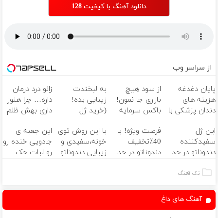
دانلود آهنگ با کیفیت 128
از سراسر وب
پایان دغدغه
از سود هیچ
به لبخندت
زانو درد درمان
هزینه های
بازاری جا نمون!
زیبایی بده!
داره… چرا هنوز
دندان پزشکی با
باکس سرمایه
(خرید ژل
داری بهش ظلم
پک سفید
گذاری آبان تتر
سفیدکننده
می‌کنی؟
این ژل
فرصت ویژه! با
با این روش توی
این جعبه ی
کننده خانگی
دندان
سفیدکننده
40٪تخفیف
خونه،سفیدی و
جادویی خنده رو
با40%تخفیف)
دندوناتو در حد
دندوناتو در حد
زیبایی دندوناتو
رو لبات حک
لمینت سفید
کامپوزیت
برگردون
میکنه
میکنه
سفید کن
(40%off)
خرید40%تخفیف
تک آهنگ
(40%تخفیف)
آهنگ های داغ