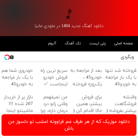
دانلود آهنگ جدید 1404 در ملودی مانیا
صفحه اصلی
پلی لیست
تک آهنگ
آلبوم
وبگردی
فروخته شد تنها
بعد از مراجعه به
سریع ترین راه
خودروی شما هم
با یک بار مراجعه
خودرو45 ،
فروش خودرو
با یک بار مراجعه
به خوردو45
یک‌روزه فروخته
اینجاست ✅
به خودرو45
شد
فروخته خواهد
وقتشه
برای فروش
من نمیفهمم
بازار پر از خریدار
شد
فروشگاهت
بیشتر، همین
وقتی زانو درد
207 شده !!!
بیشتر بفروشه (
حالا اقدام کن (
درمان داره، چرا
ماشینتو اینجا
همین الان ثبت
ثبت نام کن )
دردش رو داری
به راحتی بفروش
دانلود موزیک که از هر طرف غم فراوونه امشب تو دلسوز من
نام کن )
تحمل میکنی؟❗
باش