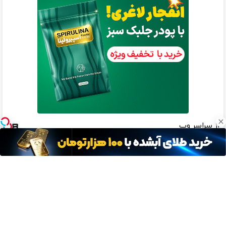
از سراسر وب
اپتیما رو گذاشتی برای فروش ؟
موثرترین روش کاهش وزن
اینجا یک روزه بفروش
گیاهی! 5تا۷کیلو لاغری😍
شاید دلیل ریزش موهات اصلاً
توی کمتر از 2 ماه رکورد لاغری رو
چیزی نباشه که فکر میکنی.
بزن❗ 3 تا 5کیلو در ماه😍
این کرم صدای دکترا رو در اورده
نگران نباش❗ با پودر جلبک سریع
😳 چون دیگه نیازی نداری
چربیاتو میسوزونی👌🏻