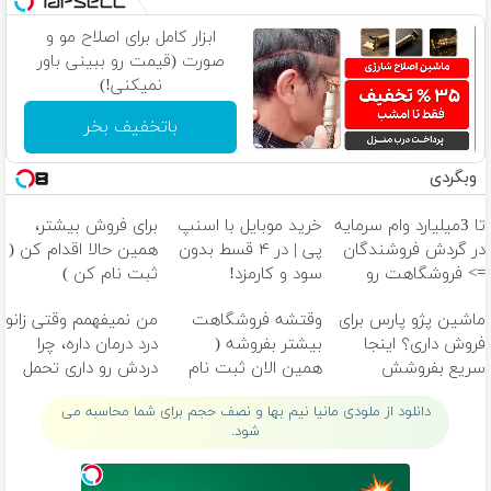
ابزار کامل برای اصلاح مو و
صورت (قیمت رو ببینی باور
نمیکنی!)
باتخفیف بخر
وبگردی
تا 3میلیارد وام سرمایه
خرید موبایل با اسنپ
برای فروش بیشتر،
در گردش فروشندگان
پی | در ۴ قسط بدون
همین حالا اقدام کن (
=> فروشگاهت رو
سود و کارمزد!
ثبت نام کن )
ثبت کن
ماشین پژو پارس برای
وقتشه فروشگاهت
من نمیفهمم وقتی زانو
فروش داری؟ اینجا
بیشتر بفروشه (
درد درمان داره، چرا
سریع بفروشش
همین الان ثبت نام
دردش رو داری تحمل
کن )
میکنی؟❗
دانلود از ملودی مانیا نیم بها و نصف حجم برای شما محاسبه می
شود.