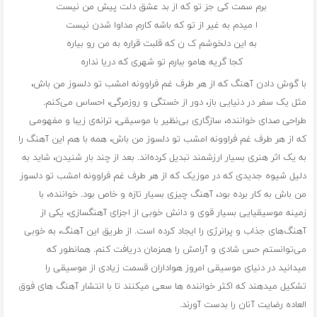
برم سمت کی جز تو که از بد عشق دلت پیش من نیست
ا میدم به غیر از تو که باشه کارم مداوا شدن نیست
به این دلخوشم ک ن که قلبت قراره به من رو بیاره
کجا گریه هامو ببارم تو شهری که دریا نداره
با گوش دادن آهنگ که از هر طرف غم فراوونه امشب تو دلسوز من باش،
مثل یک سفر در دنیایی باز، دور از خستگی و روزمرگی، احساس می‌کنم.
طراحی صدای خواننده، سازگاری بی‌نظیر با موسیقی، ترانه‌ی زیبا و مفهومی
که از هر طرف غم فراوونه امشب تو دلسوز من باش، همه با هم این آهنگ را
به یک اثر هنری بسیار ارزشمند تبدیل کرده‌اند. بعد از چند بار شنیدن، شاید به
دلیل شیوه جدیدی که در موزیک که از هر طرف غم فراوونه امشب تو دلسوز
من باش به کار برده بود، آهنگ چیزی بسیار تازه و خاص بود. خواننده، با
زمینه موسیقیایی بسیار قوی و دانش خوبی از اجزای آهنگسازی، یکی از
آهنگ‌های جذاب و پرانرژی را ایجاد کرده است. از طریق این آهنگ، به خوبی
می‌توانستم حس شادی و آرامش را همزمان دریافت کنم. همانطور که
میدانید در دنیای موسیقی امروز هواداران قسمت زیادی از موسیقی را
تشکیل میدهند که اکثر خواننده‌ ها سعی میکنند تا با انتشار آهنگ ‌های فوق
العاده رضایت آنان را بدست آورند.