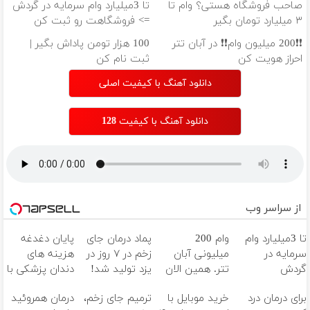
صاحب فروشگاه هستی؟ وام تا
تا 3میلیارد وام سرمایه در گردش
۳ میلیارد تومان بگیر
=> فروشگاهت رو ثبت کن
❗❗200 میلیون وام❗❗ در آبان تتر
100 هزار تومن پاداش بگیر |
احراز هویت کن
ثبت نام کن
دانلود آهنگ با کیفیت اصلی
دانلود آهنگ با کیفیت 128
از سراسر وب
تا 3میلیارد وام
وام 200
پماد درمان جای
پایان دغدغه
سرمایه در
میلیونی آبان
زخم در ۷ روز در
هزینه های
گردش
تتر. همین الان
یزد تولید شد!
دندان پزشکی با
فروشندگان =>
احراز هویت کن!
(مشاوره بگیرید)
پک سفید
برای درمان درد
خرید موبایل با
ترمیم جای زخم،
درمان همروئید
فروشگاهت رو
کننده خانگی