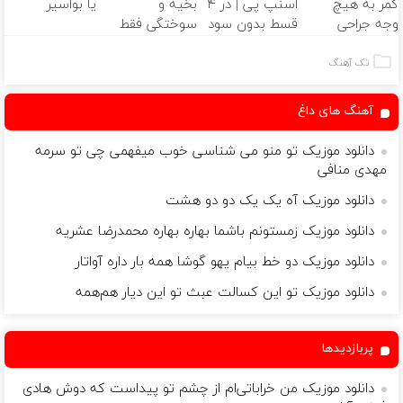
کمر به هیچ
اسنپ پی | در ۴
بخیه و
یا بواسیر
ثبت کن
وجه جراحی
قسط بدون سود
سوختگی فقط
نکنید! ◀
و کارمزد!
در 3 هفته!!😍
پرسش‌نامه رو پر
تک آهنگ
کن ▶
آهنگ های داغ
دانلود موزیک تو منو می شناسی خوب میفهمی چی تو سرمه
مهدی منافی
دانلود موزیک آه یک یک دو دو هشت
دانلود موزیک زمستونم باشما بهاره بهاره محمدرضا عشریه
دانلود موزیک دو خط بیام یهو گوشا همه بار داره آواتار
دانلود موزیک تو این کسالت عبث تو این دیار هم‌همه
پربازدیدها
دانلود موزیک من خراباتی‌ام از چشم تو پیداست که دوش هادی