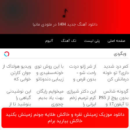
دانلود آهنگ جدید 1404 در ملودی مانیا
صفحه اصلی
پلی لیست
تک آهنگ
آلبوم
وبگردی
کمر درد شدید
از شر زانو دردت
با این روش توی
ویدیو هولناک از
داری؟ تو خونه
راحت شو -
خونه،سفیدی و
جوان کارتن
درمانش کن
بدون قرص و
زیبایی دندوناتو
خوابی که
(◂پرسش‌نامه رو
عمل
برگردون(40%off)
میلیاردر شد.
گردونه شانس
این دکتر شیرازی
میخوایم رایگان
این نوشیدنی
پرکن)
آموزش رایگان
بدون پوچ از PS5
کرم ترمیم زخم
بهت یاد بدیم
گیاهی را
تا آیفون17 و
ایرانی را
چجوری
بنوشید تا از
بیت کوین 🔥
ساخت!!!
پولدارشی! باور
بیماری های کبد
دانلود موزیک زمینش نقره و خاکش طلایه جونم زمینش بکنید
نداری امتحانش
پیشگیری کنید
خاکش بیارید برام
مجانیه