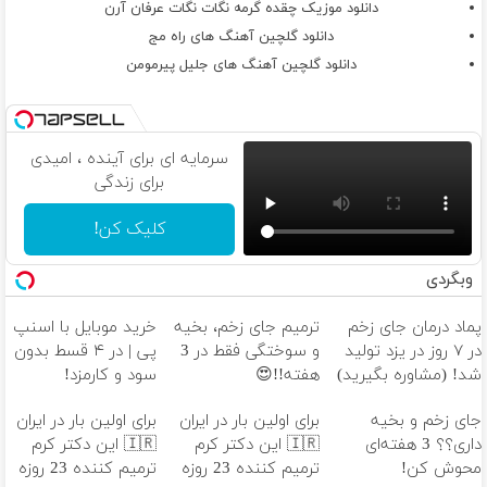
دانلود موزیک چقده گرمه نگات نگات عرفان آرن
دانلود گلچین آهنگ های راه مج
دانلود گلچین آهنگ های جلیل پیرمومن
سرمایه ای برای آینده ، امیدی
برای زندگی
کلیک کن!
وبگردی
پماد درمان جای زخم
ترمیم جای زخم، بخیه
خرید موبایل با اسنپ
در ۷ روز در یزد تولید
و سوختگی فقط در 3
پی | در ۴ قسط بدون
شد! (مشاوره بگیرید)
هفته!!😍
سود و کارمزد!
جای زخم و بخیه
برای اولین بار در ایران
برای اولین بار در ایران
داری؟؟ 3 هفته‌ای
🇮🇷 این دکتر کرم
🇮🇷 این دکتر کرم
محوش کن!
ترمیم کننده 23 روزه
ترمیم کننده 23 روزه