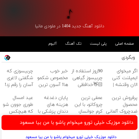
دانلود آهنگ جدید 1404 در ملودی مانیا
صفحه اصلی
پلی لیست
تک آهنگ
آلبوم
وبگردی
اگر میخوای
90روز استفاده از
خبر خوب
چربیسوزی که
ایمپلنت کنی
چربیسوز گیاهی
مخصوص شکمو
شگفتی لاغری
الان وقتشه |
👋🏻خدافظی
ها! آسون ترین
آسان را رقم زد!
فقط با ۲۵
همیشگی با
روش لاغری
پرفروش ترین
عمقی ترین
پایان دغدغه
عید امسال
میلیون تومان!!!
چاقی!خرید با
معرفی شد
محصول
چروکاتو، با این
هزینه های
طوری جوون شو
تخفیف
ضدچروک آلمانی
کرم جوانساز،
دندان پزشکی با
که هیچکس
صاف کن! (50%
پک سفید
نشناستت
دانلود موزیک خیلی تورو میخوام پاشو با من بیا مسعود
تخفیف سفارش
کننده خانگی
فوری)
دانلود موزیک خیلی تورو میخوام پاشو با من بیا مسعود