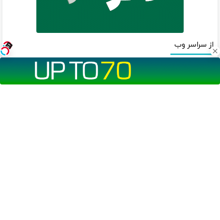
از سراسر وب
وام فوری 100 میلیون تومانی
100 هزار تومن پاداش بگیر |
خرید طلا (بدون ضامن)
ثبت نام کن
صاحب فروشگاه هستی؟ وام تا
❗❗200 میلیون وام❗❗ فقط با احراز
۳ میلیارد تومان بگیر
هویت
داری از نوسان بازار جا میمونی!!!!
طلا میخوای؟ تا 100 میلیون وام
وام بگیر، طلا بخر💰
فوری خرید طلا‼️
دانلود آهنگ با کیفیت اصلی
دانلود آهنگ با کیفیت 128