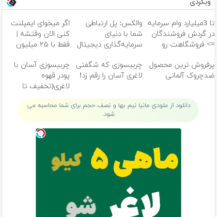
وبگردی
تا 3میلیارد وام سرمایه
والکس: پل ارتباطی
اگر میخوای ایمپلنت
در گردش فروشندگان
شما با دنیای
کنی الان وقتشه |
=> فروشگاهت رو
سرمایه‌گذاری دیجیتال
فقط با ۲۵ میلیون
ثبت کن
تومان!!!
پرفروش ترین محصول
چربیسوزی که شگفتی
چربیسوزی آسان با
ضدچروک آلمانی
لاغری آسان را رقم زد!
پودر قهوه
لاغری(تخفیف تا
امشب)
دانلود از ملودی مانیا نیم بها و نصف حجم برای شما محاسبه می
شود.