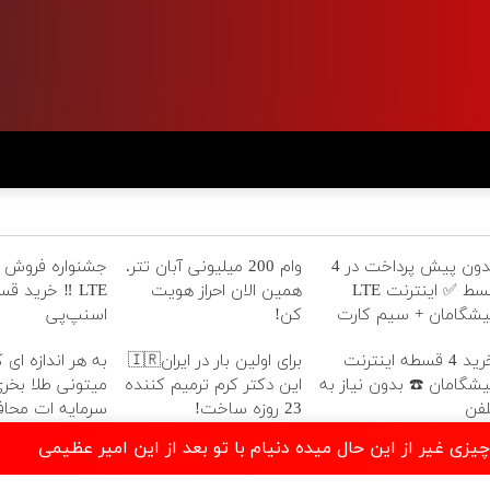
بدون پیش پرداخت در 4
وام 200 میلیونی آبان تتر.
جشنواره فروش 
قسط ✅ اینترنت LTE
همین الان احراز هویت
LTE ‼️ خرید ق
یشگامان + سیم کارت
کن!
اسنپ‌پی
ایگان
خرید 4 قسطه اینترنت
برای اولین بار در ایران🇮🇷
به هر اندازه ای 
یشگامان ☎️ بدون نیاز به
این دکتر کرم ترمیم کننده
میتونی طلا بخری
لفن
23 روزه ساخت!
سرمایه ات محا
چیزی غیر از این حال میده دنیام با تو بعد از این امیر عظیمی