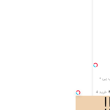
سط از اسنپ پی +
جشنواره اینترنت LTE با سیم کارت رایگان 🌟 خرید 4