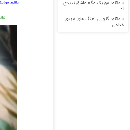
دانلود موزیک ‫ﻣﮕﻪ ﻋﺎﺷﻖ ﻧﺪﻳﺪي
دانلود موزیک
ﺗﻮ
تران
دانلود گلچین آهنگ های مهدی
خدامی