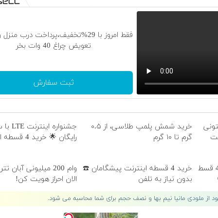
فقط امروز با 29%تخفیف،پرداخت درب منزل
تعویض چراغ 40 وات بخر
ثبت سفارش
تونی
خرید شمش پلمپ طلاسی، از ۰.۵
جشنواره ا
ظت
گرم تا ۱۰ گرم
رایگان 🌟 خرید 4 قسطه اسنپ پی
اینترنت LTE پیشگامان رو با 4 قسط
خرید 4 قسطه اینترنت پیشگامان ☎️
وام 200 میلیونی آبان ت
بدون نیاز به تلفن
الان احراز هویت کن!
لود از ملودی مانیا نیم بها و نصف حجم برای شما محاسبه می شود.