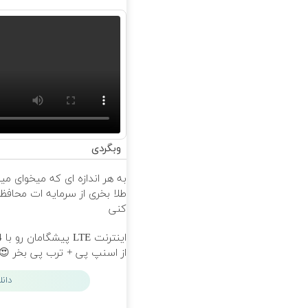
وبگردی
به هر اندازه ای که میخوای می
طلا بخری از سرمایه ات محاف
کنی
از اسنپ پی + ترب پی بخر 😍
دان