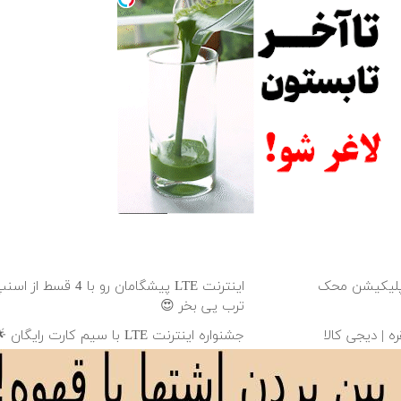
اپلیکیشن محک
اینترنت LTE پیشگامان رو با 4 ق
ترب پی بخر 😍
ه | دیجی کالا
قسطه اسنپ پی
ره دیجی کالا
این ثبت نام یه کمک به بچه های سرطانیه..