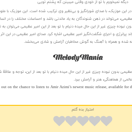
دیگه نمیخورم با تو از خودی وقتی میبینن که پشتم تویی
در این موزیک، با صدای شورانگیز و بی‌نظیر وی ترکیب شده است. این موزیک با ملو
عظیمی، می‌تواند در ذهن شنوندگان به یاد ماندنی باشد و احساسات مختلف را در انسا
ن نبوده چیزی غیر از این حال میده دنیام با تو بعد از این امیر عظیمی می‌توان به ت
ند پرانرژی و اجرای شگفت‌انگیز امیر عظیمی اشاره کرد. صدای امیر عظیمی در این اثر ب
رفته شده و همراه با آهنگ به گوش مخاطبان آرامش و شادی می‌بخشد.
ظیمی بدون نبوده چیزی غیر از این حال میده دنیام با تو بعد از این، توجه و علاقهٔ شم
لمی از هماهنگی، هنر و آرامش ببرد.
 out on the chance to listen to Amir Azimi’s newest music release, available for
امتیاز بده گلم