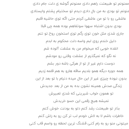
منونم تو طبیعتت راهم دادی ممنونم گوشه ی دلت جام دادی
نونم تو بودی به من بال دادی دیدم تو سختیام پشتم وایستادی
عاشقی رو با تو من عاشقی کردم حتی اگه توی حاشیه قلبم
بودی بدون اشتباه سهوا سوتفاهم بوده همه چی قبلا
جاری شدی مثل خون توی رگم توی استخون روح تو تنم
دلیل خندم روی لبم واسه دلت محکوم به ابدم
انقده خوبی که میخوام من به عشقت آلوده شم
نه نگو که نمیگذرم از عشقت وقتی رو مودشم
دوست دارم غیر از تو از هرکی باشه دور بشم
همه جوره دیگه همو بلدیم ساقه هارو به هم قلمه زدیم
بدون نبوده چیزی غیر از این حال میده دنیام با تو بعد از این
زندگی صدش همینه نشون بده به من از بعد جدیدش
تو همون خواب شیرینی که شدی تعبیرش
نمیشه هیچ رقمی این حسو خریدش
بذار تو طبیعتت رشد کنم دلو به بودنت خوش کنم
خاطرات باشم لا به لاش خودم لب تر کن رو به راش کنم
میتونی منو رو به رام کنی قشنگ ترین لحظه رو واسم قاب کنی