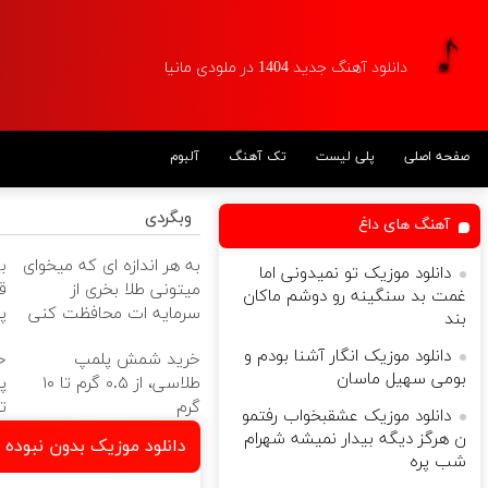
دانلود آهنگ جدید 1404 در ملودی مانیا
صفحه اصلی
پلی لیست
تک آهنگ
آلبوم
وبگردی
آهنگ های داغ
به هر اندازه ای که میخوای
دانلود موزیک تو نمیدونی اما
میتونی طلا بخری از
غمت بد سنگینه رو دوشم ماکان
سرمایه ات محافظت کنی
پ
بند
ر
دانلود موزیک انگار آشنا بودم و
خرید شمش پلمپ
بومی سهیل ماسان
طلاسی، از ۰.۵ گرم تا ۱۰
پ
گرم
ت
دانلود موزیک عشقبخواب رفتمو
ن هرگز دیگه بیدار نمیشه شهرام
دانلود موزیک بدون نبوده 
شب پره