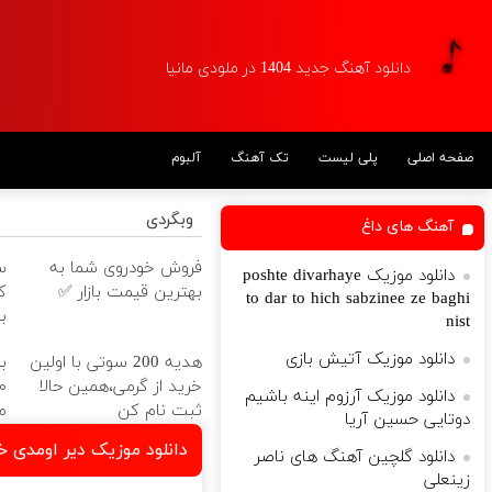
دانلود آهنگ جدید 1404 در ملودی مانیا
آلبوم
تک آهنگ
پلی لیست
صفحه اصلی
وبگردی
آهنگ های داغ
ا
فروش خودروی شما به
دانلود موزیک poshte divarhaye
ت
بهترین قیمت بازار ✅
to dar to hich sabzinee ze baghi
!
nist
دانلود موزیک آتیش بازی
ا
هدیه 200 سوتی با اولین
خرید از گرمی،همین حالا
دانلود موزیک آرزوم اینه باشیم

ثبت نام کن
دوتایی حسین آریا
 اصلا توی گوش دل نمی ره
دانلود گلچین آهنگ های ناصر
زینعلی