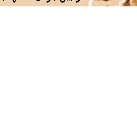
دانلود آهنگ با کیفیت اصلی
دانلود آهنگ با کیفیت 128
ارا رو می‌خوای بفروشی؟ با
اپتیما رو گذاشتی برای
وام 200 میلی
خودرو۴۵ یک‌روزه
فروش ؟ با خودرو45 سریع
همین الان احراز
فروشش
و راحت بفروش
کن!
بازار پر از خریدار 207 شده
ماشین برلیانس گذاشتی
تنها در چند ساع
!! ماشینتو اینجا به راحتی
برای فروش؟ با خیال راحت
یکبار مراجعه
فروش
بفروش