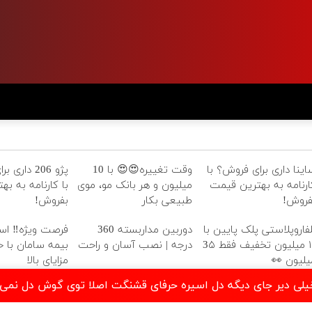
 برای فروش؟
وقت تغییره😍😍 با 10
ساینا داری برای فروش؟ ب
 به بهترین قیمت
میلیون و هر بانک مو، موی
کارنامه به بهترین قیم
بفروش!
طبیعی بکار
بفروش
ویژه‼️ استخدام
دوربین مداربسته 360
بلفاروپلاستی پلک پایین ب
سامان با حقوق و
درجه | نصب آسان و راحت
۱۰ میلیون تخفیف فقط 3۵
مزایای بالا
میلیون 
نلود موزیک دیر اومدی خیلی دیر جای دیگه دل اسیره حرفای قشنگت