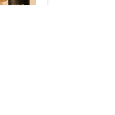
از سراسر وب
خودروت رو سریع و امن
ت
بفروش 🚘 تنها با یک بار
مراجعه 👇
ب
خرید شمش پلمپ
طلاسی، از ۰.۵ گرم تا ۱۰
!
گرم
ب
تک آهنگ