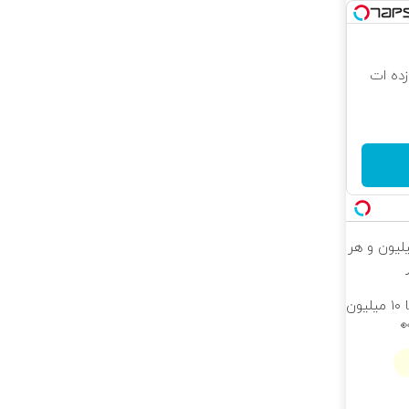
 که شگفت زده ات
ییره😍😍 با 10 میلیون و هر
بلفاروپلاستی پلک پایین با ۱۰ میلیون