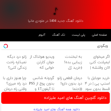
دانلود آهنگ جدید 1404 در ملودی مانیا
صفحه اصلی
پلی لیست
تک آهنگ
آلبوم
وبگردی
اگر میخوای
به لبخندت
ویدیو هولناک از
زانو درد دیگه
ایمپلنت کنی
زیبایی بده!
جوان کارتن
نمیذاره راحت
الان وقتشه |
(خرید ژل
خوابی که
زندگی کنی؟
فقط با ۲۵
سفیدکننده
میلیاردر شد.
خرید موبایل با
درمان قطعی زانو
گردونه شانس
چرا هنوز داری با
میلیون تومان!!!
دندان
آموزش رایگان
اسنپ پی | در ۴
درد بدون دارو!
بدون پوچ از PS5
درد راه میری؟
با40%تخفیف)
قسط بدون سود
((حتما
تا آیفون17 و
وقتی راه درمان
و کارمزد!
پرسش‌نامه رو پر
بیت کوین 🔥
جلو پاته!
دانلود گلچین آهنگ های امید علیزاده
کن))
دانلود همه آهنگ های امید علیزاده