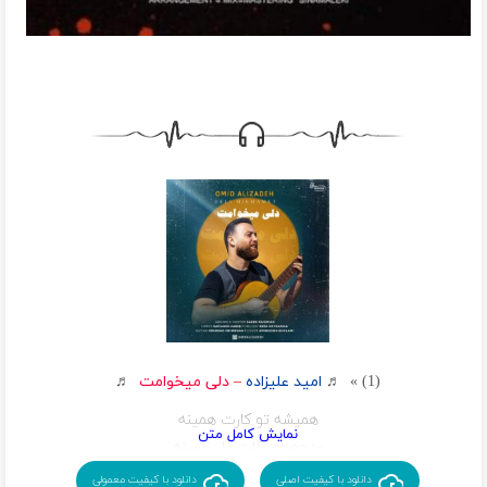
(1) » ♬
امید علیزاده
–
دلی میخوامت
♬
همیشه تو کارت همینه
بدجوری نگات دل نشینه
میخوام همه دور باشن ازت
دانلود با کیفیت اصلی
دانلود با کیفیت معمولی