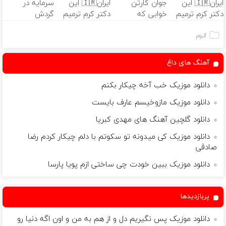
ایران🇮🇷 این
جوان کارتن
ایران🇮🇷 این
سرمایه در
دکتر کرم ترمیم
خوابی که
دکتر کرم ترمیم
گردش
کننده 23 روزه
میلیاردر شد.
کننده 23 روزه
فروشندگان =>
ساخت!
آموزش رایگان
ساخت!
فروشگاهت رو
آلبوم
ثبت کن
آهنگ های داغ
دانلود موزیک خب آخه چیکار بکنم
دانلود موزیک مازوخیسم عارف بایست
دانلود گلچین آهنگ های مهدی کبریا
دانلود موزیک کی میدونه تو سکوتم با دلم چیکار کردم رضا
صادقی
دانلود موزیک ببین خودت چی ساختی ازم پویا پارسا
پربازدیدها
دانلود موزیک پس نگیریم دل و از هم به من و اون اگه دنیا رو