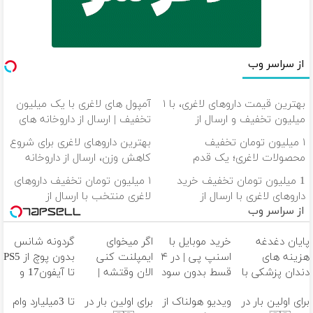
از سراسر وب
بهترین قیمت داروهای لاغری، با ۱
آمپول های لاغری با یک میلیون
میلیون تخفیف و ارسال از
تخفیف | ارسال از داروخانه های
داروخانه‌
معتبر
۱ میلیون تومان تخفیف
بهترین داروهای لاغری برای شروع
محصولات لاغری؛ یک قدم
کاهش وزن، ارسال از داروخانه
نزدیک‌تر به شروع کاهش وزن
های نزدیکت!
1 میلیون تومان تخفیف خرید
۱ میلیون تومان تخفیف داروهای
داروهای لاغری با ارسال از
لاغری منتخب با ارسال از
از سراسر وب
داروخانه و پک یخ!
داروخانه نزدیکت
پایان دغدغه
خرید موبایل با
اگر میخوای
گردونه شانس
هزینه های
اسنپ پی | در ۴
ایمپلنت کنی
بدون پوچ از PS5
دندان پزشکی با
قسط بدون سود
الان وقتشه |
تا آیفون17 و
پک سفید
و کارمزد!
فقط با ۲۵
بیت کوین 🔥
برای اولین بار در
ویدیو هولناک از
برای اولین بار در
تا 3میلیارد وام
کننده خانگی
میلیون تومان!!!