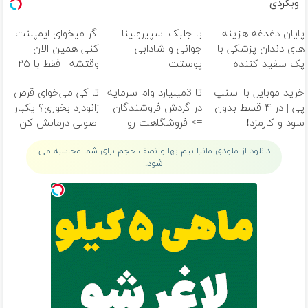
وبگردی
پایان دغدغه هزینه
با جلبک اسپیرولینا
اگر میخوای ایمپلنت
های دندان پزشکی با
جوانی و شادابی
کنی همین الان
پک سفید کننده
پوستت
وقتشه | فقط با ۲۵
خانگی
تضمینه50%تخفیف
میلیون تومان!!!
خرید موبایل با اسنپ
تا 3میلیارد وام سرمایه
تا کی می‌خوای قرص
پی | در ۴ قسط بدون
در گردش فروشندگان
زانودرد بخوری؟ یکبار
سود و کارمزد!
=> فروشگاهت رو
اصولی درمانش کن
ثبت کن
دانلود از ملودی مانیا نیم بها و نصف حجم برای شما محاسبه می
شود.