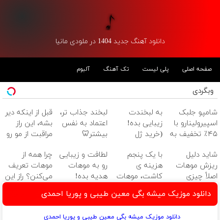
دانلود آهنگ جدید 1404 در ملودی مانیا
صفحه اصلی
پلی لیست
تک آهنگ
آلبوم
وبگردی
شامپو جلبک
به لبخندت
لبخند جذاب تر،
قبل از اینکه دیر
اسپیرولینارو با
زیبایی بده!
اعتماد به نفس
بشه، این راز
۴۵٪ تخفیف به
(خرید ژل
بیشتر🦷
مراقبت از مو رو
موهات هدیه
سفیدکننده
(تخفیف تا
ببین...
شاید دلیل
با یک پنجم
لطافت و زیبایی
چرا همه از
بده
دندان
امشب)
ریزش موهات
هزینه ی
رو به موهات
موهات تعریف
با40%تخفیف)
اصلاً چیزی
کاشت، موهات
هدیه بده!
می‌کنن؟ راز این
نباشه که فکر
رو پرپشت
شامپو جلبک
تغییره...
دانلود موزیک میشه بگی معین طیبی و پوریا احمدی
میکنی.
کن(شامپو
اسپیرولینا
جلبک سبز)
دانلود موزیک میشه بگی معین طیبی و پوریا احمدی