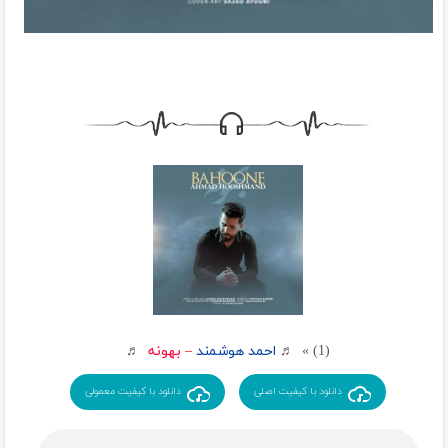
(1) » ♬
احمد هوشمند
–
بهونه
♬
دانلود با کیفیت اصلی
دانلود با کیفیت معمولی