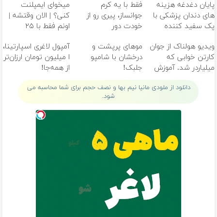
پایان دغدغه هزینه
فقط با یه کرم
میخوای ایمپلنت
های دندان پزشکی با
جوانساز، پیری رو از
کنی؟ | الان وقتشه |
پک سفید کننده
خودت دور
اونم فقط با ۲۵
خانگی
کن(تخفیف50%)
میلیون تومان!!!
ویدیو هولناک از جوان
موهای پرپشت و
آمپول لاغری اسپارتینا،
کارتن خوابی که
درخشان با شامپو
ا میلیون تومان ارزان‌تر
میلیاردر شد. آموزش
جلبک!
از همه‌جا!
رایگان
دانلود از ملودی مانیا نیم بها و نصف حجم برای شما محاسبه می
شود.