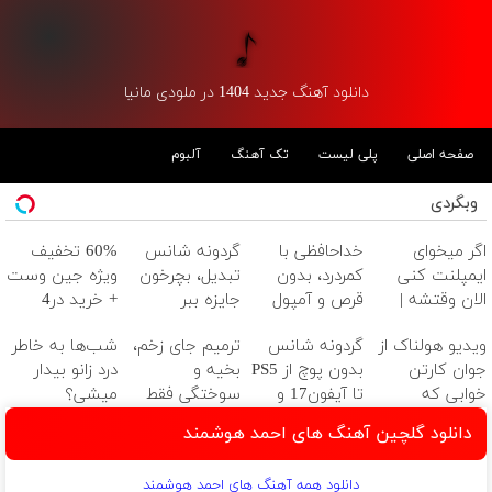
دانلود آهنگ جدید 1404 در ملودی مانیا
صفحه اصلی
پلی لیست
تک آهنگ
آلبوم
وبگردی
اگر میخوای
خداحافظی با
گردونه شانس
60% تخفیف
ایمپلنت کنی
کمردرد، بدون
تبدیل، بچرخون
ویژه جین وست
الان وقتشه |
قرص و آمپول
جایزه ببر
+ خرید در4
فقط با ۲۵
قسطه
ویدیو هولناک از
گردونه شانس
ترمیم جای زخم،
شب‌ها به خاطر
میلیون تومان!!!
جوان کارتن
بدون پوچ از PS5
بخیه و
درد زانو بیدار
خوابی که
تا آیفون17 و
سوختگی فقط
میشی؟
میلیاردر شد.
بیت کوین 🔥
در 3 هفته!!😍
(◂پرسش‌نامه)
دانلود گلچین آهنگ های احمد هوشمند
آموزش رایگان
دانلود همه آهنگ های احمد هوشمند