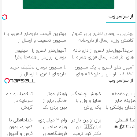
از سراسر وب
بهترین داروهای لاغری برای شروع
بهترین قیمت داروهای لاغری، با ۱
کاهش وزن، ارسال از داروخانه
میلیون تخفیف و ارسال از
های نزدیکت!
داروخانه‌
خریدآمپول‌های لاغری از داروخانه
آمپول‌های لاغری را ۱ میلیون
های اطرافت، ارسال فوری همراه با
تومان ارزان‌تر از همه‌جا بخر!
پک یخ!
آمپول های لاغری با یک میلیون
1 میلیون تومان تخفیف خرید
تخفیف | ارسال از داروخانه های
داروهای لاغری با ارسال از
از سراسر وب
معتبر
داروخانه و پک یخ!
پایان دغدغه
کاهش چشمگیر
راهکار موثر
تا 3میلیارد وام
هزینه های
سایز و وزن با
خانگی برای از
سرمایه در
دندان پزشکی با
یک روش
بین بردن لک
گردش
پک سفید
خانگی60%تخفیف
های پوستی👌🏻
فروشندگان =>
طلا قسطی
برای اولین بار در
وام ۳ میلیاردی،
خداحافظی با
کننده خانگی
فروشگاهت رو
شد!!!!💰🔥
ایران🇮🇷 این
ویژه صاحبان
کمردرد، بدون
ثبت کن
دکتر کرم ترمیم
فروشگاه‌های
قرص و آمپول