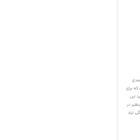
حمدی
 که برای
د این
نظیر در
ی نیاد