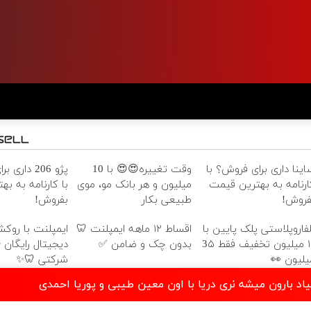
 برای فروش؟
وقت تغییره😍😍 با 10
ساینا داری برای فروش؟ ب
 به بهترین قیمت
میلیون و هر بانک مو، موی
کارنامه به بهترین قیم
بفروش!
طبیعی بکار
بفروش
ا روکش زیرکونیا
اقساط ۱۲ ماهه ایمپلنت 🦷
بلفاروپلاستی پلک پایین ب
رایگان + گارانتی
بدون چک و ضامن ✅
۱۰ میلیون تخفیف فقط 3۵
شرکتی 🦷✨
میلیون 
دانلود موزیک میشه بگی نیاد بارون میشه نری دریا با اون