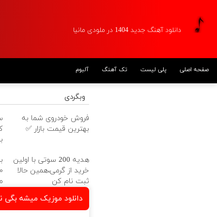
دانلود آهنگ جدید 1404 در ملودی مانیا
آلبوم
تک آهنگ
پلی لیست
صفحه اصلی
وبگردی
ا
فروش خودروی شما به
ت
بهترین قیمت بازار ✅
!
ا
هدیه 200 سوتی با اولین
خرید از گرمی،همین حالا

ثبت نام کن
 معین طیبی و پوریا احمدی